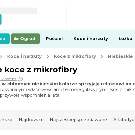
ia
Ogród
Pościel
Koce i narzuty
Łóżka
Koce i narzuty
Koce z mikrofibry
Niebieskie 
e koce z mikrofibry
62 recenzji
y w chłodnym niebieskim kolorze sprzyjają relaksowi po 
 doskonałymi właściwościami termoregulacyjnymi. Koc z mikr
 i przywoła wspomnienia lata.
ańsze
Najdroższe
Najczęściej sprzedawane
Alfabetyc