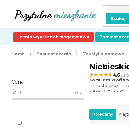
Przejść
do
treści
Szukaj
Letnia wyprzedaż magazynowa
Pomieszczen
Home
Pomieszczenia
Tekstylia domowe
P
Niebieski
a
★★★★★
★★★★★
4,6
z 2 5
s
Koce z mikrofibr
Cena
e
charakteryzuje się
k
sprzyjał relaksowi
57
zł
132
zł
b
o
S
c
o
Polecamy
Najt
z
r
n
t
y