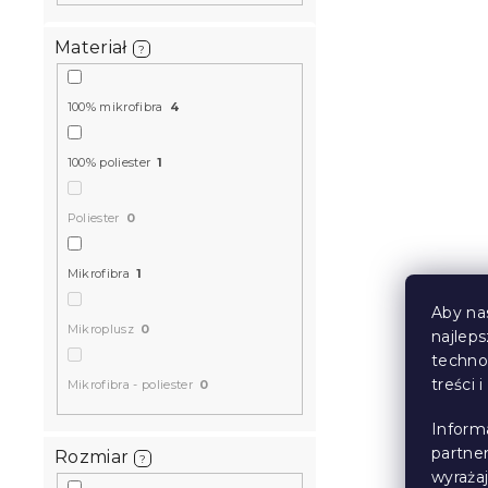
Materiał
?
100% mikrofibra
4
100% poliester
1
Poliester
0
Pluszowy M
dziecięcym
Mikrofibra
1
środku, sza
W magazynie
Aby na
Mikroplusz
0
najlep
76 zł
techno
treści 
Mikrofibra - poliester
0
Inform
partne
Rozmiar
?
wyraża