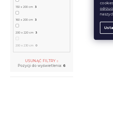
cookie
150 x 200 cm
3
odrzuc
naszy
160 x 200 cm
3
Ust
200 x 220 cm
3
200 x 230 cm
0
USUNĄĆ FILTRY
Pozycji do wyświetlenia:
6