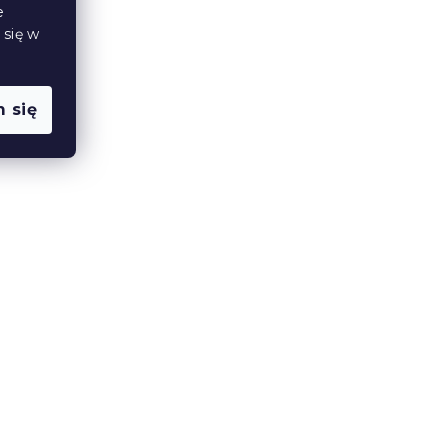
e
 się w
 się