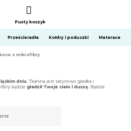
Pusty koszyk
KOSZYK
Prześcieradła
Kołdry i poduszki
Materace
koce z mikrofibry
ciężkim dniu
. Tkanina jest satynowo gładka i
ofibry będzie
gładził Twoje ciało i duszę
. Będzie
znie