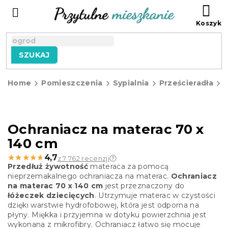
Przejść
KO
do
treści
SZUKAJ
Home
Pomieszczenia
Sypialnia
Prześcieradła
n
Ochraniacz na materac 70 x
140 cm
★★★★★
★★★★★
4,7
z 7 762 recenzji
Przedłuż żywotność
materaca za pomocą
nieprzemakalnego ochraniacza na materac.
Ochraniacz
na materac 70 x 140 cm
jest przeznaczony do
łóżeczek dziecięcych
. Utrzymuje materac w czystości
dzięki warstwie hydrofobowej, która jest odporna na
płyny. Miękka i przyjemna w dotyku powierzchnia jest
wykonana z mikrofibry. Ochraniacz łatwo się mocuje