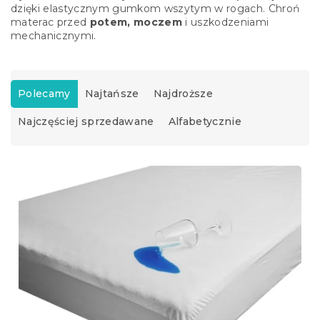
dzięki elastycznym gumkom wszytym w rogach. Chroń
materac przed
potem, moczem
i uszkodzeniami
mechanicznymi.
S
o
Polecamy
Najtańsze
Najdroższe
r
Najczęściej sprzedawane
Alfabetycznie
t
o
w
L
a
i
n
s
i
t
e
a
p
p
r
r
o
o
d
d
u
u
k