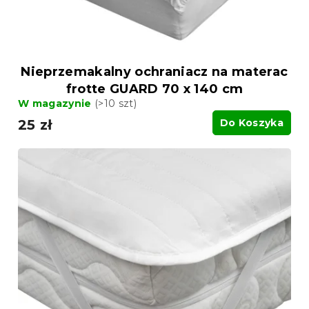
k
t
t
ó
ó
w
w
Nieprzemakalny ochraniacz na materac
frotte GUARD 70 x 140 cm
W magazynie
(>10 szt)
25 zł
Do Koszyka