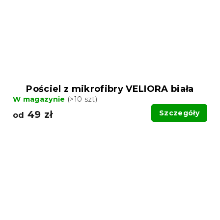
Pościel z mikrofibry VELIORA biała
W magazynie
(>10 szt)
49 zł
Szczegóły
od