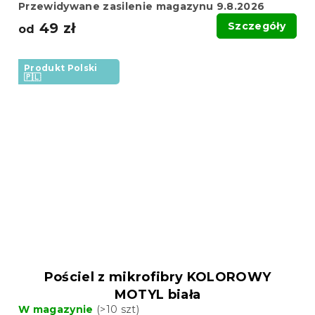
Przewidywane zasilenie magazynu 9.8.2026
49 zł
Szczegóły
od
Produkt Polski
🇵🇱
Pościel z mikrofibry KOLOROWY
MOTYL biała
W magazynie
(>10 szt)