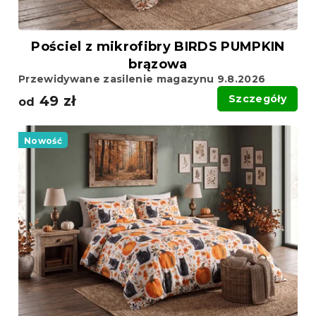
ó
w
w
Pościel z mikrofibry BIRDS PUMPKIN
brązowa
Przewidywane zasilenie magazynu 9.8.2026
49 zł
Szczegóły
od
Nowość