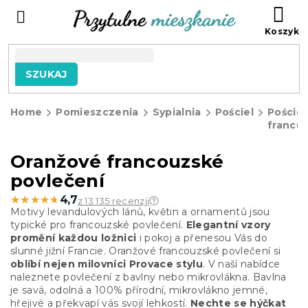
Przejść
KO
do
treści
SZUKAJ
Home
Pomieszczenia
Sypialnia
Pościel
Pościel
francu
Oranžové francouzské
povlečení
★★★★★
★★★★★
4,7
z 13 135 recenzji
Motivy levandulových lánů, květin a ornamentů jsou
typické pro francouzské povlečení.
Elegantní vzory
promění každou ložnici
i pokoj a přenesou Vás do
slunné jižní Francie. Oranžové francouzské povlečení si
oblíbí nejen milovníci Provace stylu
.
V naší nabídce
naleznete povlečení z bavlny nebo mikrovlákna. Bavlna
je savá, odolná a 100% přírodní, mikrovlákno jemné,
hřejivé a
překvapí vás svojí lehkostí
.
Nechte se hýčkat