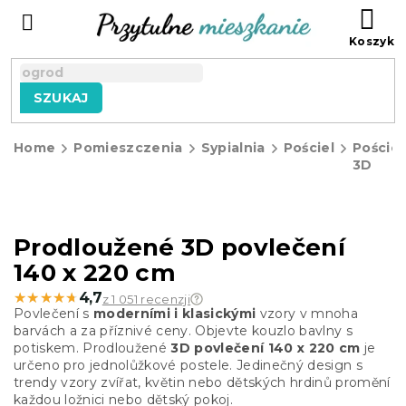
Przejść
KO
do
treści
SZUKAJ
Home
Pomieszczenia
Sypialnia
Pościel
Pościel
3D
Prodloužené 3D povlečení
140 x 220 cm
★★★★★
★★★★★
4,7
z 1 051 recenzji
Povlečení s
moderními i klasickými
vzory v mnoha
barvách a za příznivé ceny. Objevte kouzlo bavlny s
potiskem. Prodloužené
3D povlečení
140 x 220 cm
je
určeno pro jednolůžkové postele. Jedinečný design s
trendy vzory zvířat, květin nebo dětských hrdinů promění
každou ložnici nebo dětský pokoj.