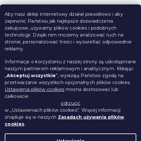
S
t
Aby nasz sklep internetowy działał prawidłowo i aby
o
zapewnić Państwu jak najlepsze doświadczenia
Informacje dla Ciebie
p
zakupowe, używamy plików cookies i podobnych
k
technologii. Dzięki nim możemy analizować ruch na
Śledzenie zamówienia
a
stronie, personalizować treści i wyświetlać odpowiednie
Opcje dostawy
reklamy.
Metody płatności
Reklamacje i zwroty towarów
Informacje o korzystaniu z naszej strony są udostępniane
Kontakt
naszym partnerom reklamowym i analitycznym. Klikając
Regulamin
„
Akceptuj wszystkie
”, wyrażają Państwo zgodę na
przetwarzanie wszystkich opcjonalnych plików cookies.
Ochrona danych osobowych
Ustawienia plików cookies
można dostosować lub
Kodeks etyczny
całkowicie
Dla partnerów
odrzucić
w „Ustawieniach plików cookies”. Więcej informacji
znajduje się w naszych
Zasadach używania plików
cookies
.
Opracował Shoptet Premium