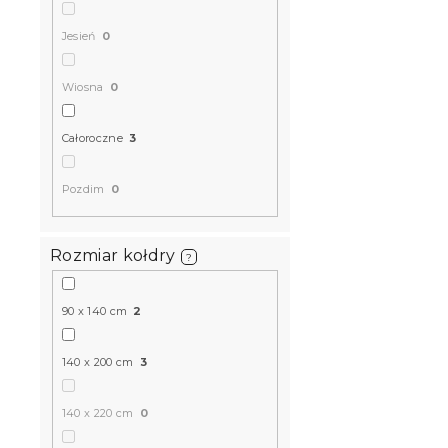
Jesień
0
Wiosna
0
Całoroczne
3
Pozdim
0
Rozmiar kołdry
?
90 x 140 cm
2
140 x 200 cm
3
140 x 220 cm
0