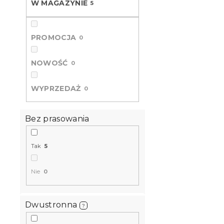
W MAGAZYNIE
5
L
o
i
w
s
a
PROMOCJA
t
0
n
a
i
p
e
NOWOŚĆ
0
r
p
o
r
WYPRZEDAŻ
0
d
o
u
d
k
u
Bez prasowania
t
k
Pościel kre
ó
t
Renforcé 
Tak
5
w
ó
różowa
w
W magazynie
Nie
0
39 zł
Dwustronna
?