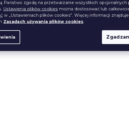
ją Państwo zgodę na przetwarzanie wszystkich opcjonalnych 
s.
Ustawienia plików cookies
można dostosować lub całkowici
ić
w „Ustawieniach plików cookies”. Więcej informacji znajduje
ch
Zasadach używania plików cookies
.
Zgadzam
awienia