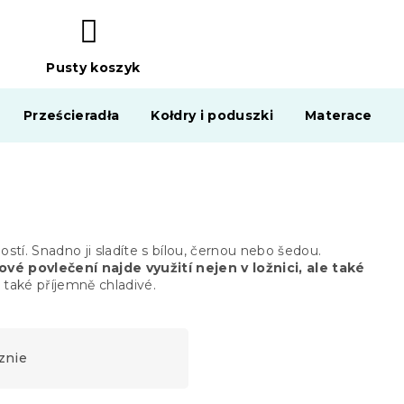
Pusty koszyk
KOSZYK
Prześcieradła
Kołdry i poduszki
Materace
ností. Snadno ji sladíte s bílou, černou nebo šedou.
vé povlečení najde využití nejen v ložnici, ale také
e také příjemně chladivé.
znie