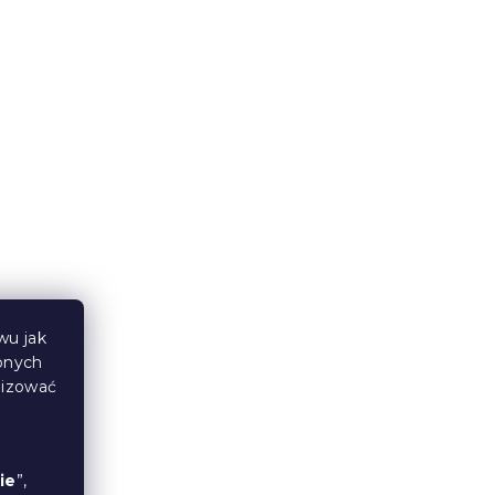
wu jak
bnych
lizować
ie
”,