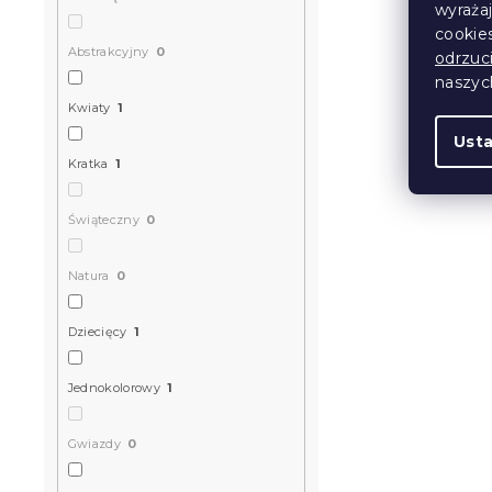
wyraża
cookie
Abstrakcyjny
0
odrzuc
naszy
Kwiaty
1
Ust
Kratka
1
Świąteczny
0
Natura
0
Dziecięcy
1
Jednokolorowy
1
Gwiazdy
0