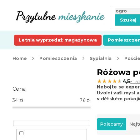
Przejść
do
treści
Szukaj
Letnia wyprzedaż magazynowa
Pomieszczen
Home
Pomieszczenia
Sypialnia
Poście
P
Różowa po
a
★★★★★
★★★★★
4,5
z 1 8
s
Nebojte se exper
Cena
e
Uvolní vaši mysl a
k
v dětském pokojí
34
zł
76
zł
b
o
S
c
o
Polecamy
Najt
z
r
n
t
y