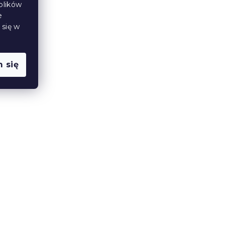
plików
e
 się w
 się