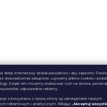
sz sklep internetowy działał prawidłowo i aby zapewnić Państ
sze doświadczenia zakupowe, używamy plików cookies i podo
logii. Dzięki nim możemy analizować ruch na stronie, persona
i wyświetlać odpowiednie reklamy.
acje o korzystaniu z naszej strony są udostępniane naszym
rom reklamowym i analitycznym. Klikając „
Akceptuj wszystk