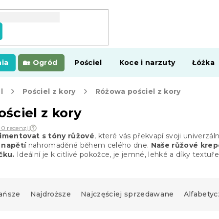
ia
Ogród
Pościel
Koce i narzuty
Łóżka
l
Pościel z kory
Różowa pościel z kory
ściel z kory
30 recenzji
imentovat s tóny růžové
, které vás překvapí svoji univerzál
 napětí
nahromaděné během celého dne.
Naše růžové krepo
čku.
Ideální je k citlivé pokožce, je jemné, lehké a díky textuř
ańsze
Najdroższe
Najczęściej sprzedawane
Alfabetyc