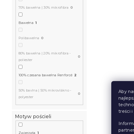
70% bawełna | 30% mikrofibra
0
Bawełna
1
Polibawełna
0
80% bawełna | 20% mikrofibra -
0
poliester
100% czesana bawełna Renforcé
2
50% bavlna | 50% mikrovlákno -
Aby na
0
polyester
najlep
techno
treści 
Motyw pościeli
Inform
partne
Zwierzęta
1