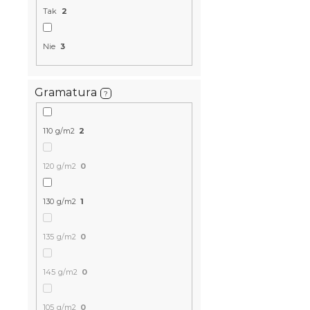
Tak
2
Nie
3
Gramatura
?
110 g/m2
2
Pościel z k
CREAM jasn
120 g/m2
0
W magazynie
130 g/m2
1
72 zł
135 g/m2
0
145 g/m2
0
105 g/m2
0