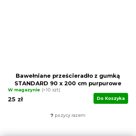
Bawełniane prześcieradło z gumką
STANDARD 90 x 200 cm purpurowe
W magazynie
(>10 szt)
25 zł
Do Koszyka
7
pozycji razem
K
o
n
t