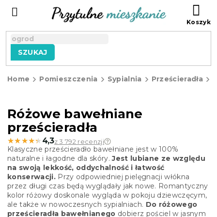
Przejść
KO
do
treści
SZUKAJ
Home
Pomieszczenia
Sypialnia
Prześcieradła
P
Różowe bawełniane
prześcieradła
★★★★★
★★★★★
4,3
z 3 792 recenzji
Klasyczne prześcieradło bawełniane jest w 100%
naturalne i łagodne dla skóry.
Jest lubiane ze względu
na swoją lekkość, oddychalność i łatwość
konserwacji.
Przy odpowiedniej pielęgnacji włókna
przez długi czas będą wyglądały jak nowe. Romantyczny
kolor różowy doskonale wygląda w pokoju dziewczęcym,
ale także w nowoczesnych sypialniach.
Do różowego
prześcieradła bawełnianego
dobierz pościel w jasnym