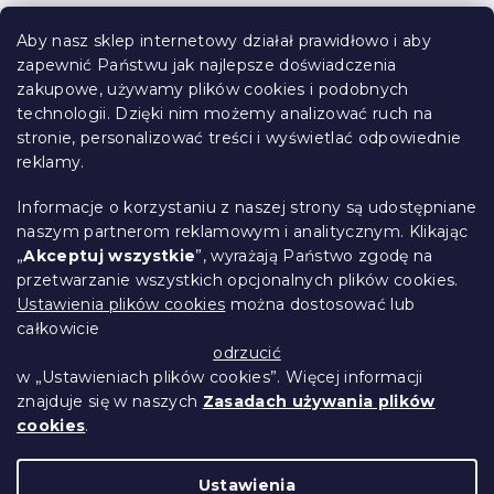
S
r
t
o
Aby nasz sklep internetowy działał prawidłowo i aby
o
l
zapewnić Państwu jak najlepsze doświadczenia
Informacje dla Ciebie
k
p
zakupowe, używamy plików cookies i podobnych
i
k
technologii. Dzięki nim możemy analizować ruch na
Śledzenie zamówienia
l
a
stronie, personalizować treści i wyświetlać odpowiednie
i
Opcje dostawy
s
reklamy.
Metody płatności
t
Reklamacje i zwroty towarów
y
Informacje o korzystaniu z naszej strony są udostępniane
Kontakt
naszym partnerom reklamowym i analitycznym. Klikając
Regulamin
„
Akceptuj wszystkie
”, wyrażają Państwo zgodę na
przetwarzanie wszystkich opcjonalnych plików cookies.
Ochrona danych osobowych
Ustawienia plików cookies
można dostosować lub
Kodeks etyczny
całkowicie
Dla partnerów
odrzucić
w „Ustawieniach plików cookies”. Więcej informacji
znajduje się w naszych
Zasadach używania plików
cookies
.
Opracował Shoptet Premium
Ustawienia