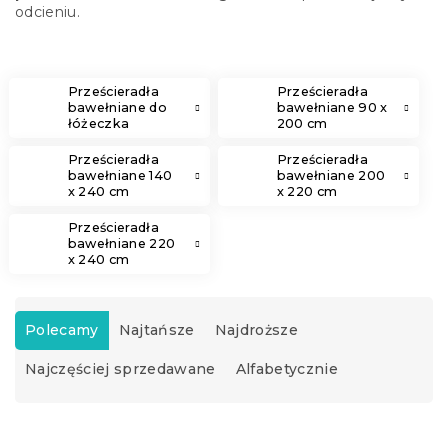
odcieniu.
Prześcieradła
Prześcieradła
bawełniane do
bawełniane 90 x
łóżeczka
200 cm
Prześcieradła
Prześcieradła
bawełniane 140
bawełniane 200
x 240 cm
x 220 cm
Prześcieradła
bawełniane 220
x 240 cm
S
o
Polecamy
Najtańsze
Najdroższe
r
Najczęściej sprzedawane
Alfabetycznie
t
o
w
L
a