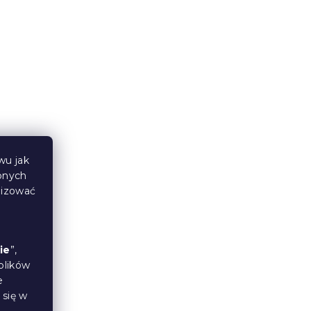
wu jak
bnych
lizować
ie
”,
plików
e
 się w