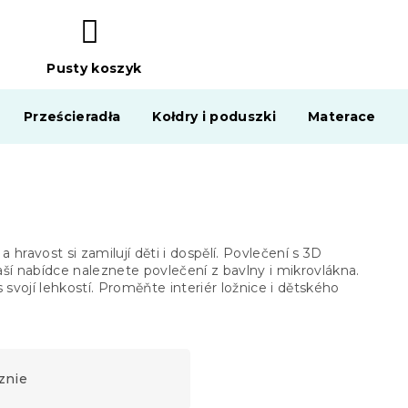
Pusty koszyk
KOSZYK
Prześcieradła
Kołdry i poduszki
Materace
a hravost si zamilují děti i dospělí. Povlečení s 3D
ší nabídce naleznete povlečení z bavlny i mikrovlákna.
 svojí lehkostí. Proměňte interiér ložnice i dětského
znie