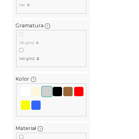
Nie
0
Gramatura
?
130 g/m2
0
140 g/m2
2
Kolor
?
Materiał
?