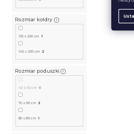
Ust
Rozmiar kołdry
?
135 x 200 cm
1
140 x 200 cm
2
Rozmiar poduszki
?
40 x 50 cm
0
70 x 90 cm
2
80 x 80 cm
1