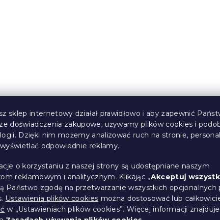
sz sklep internetowy działał prawidłowo i aby zapewnić Państ
sze doświadczenia zakupowe, używamy plików cookies i podo
logii. Dzięki nim możemy analizować ruch na stronie, persona
i wyświetlać odpowiednie reklamy.
acje o korzystaniu z naszej strony są udostępniane naszym
rom reklamowym i analitycznym. Klikając „
Akceptuj wszystk
ją Państwo zgodę na przetwarzanie wszystkich opcjonalnych 
s.
Ustawienia plików cookies
można dostosować lub całkowici
ić
w „Ustawieniach plików cookies”. Więcej informacji znajduje
ch
Zasadach używania plików cookies
.