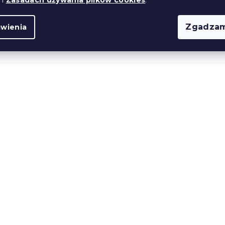
Zgadzam
awienia