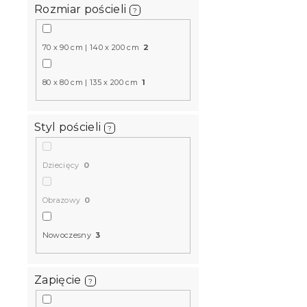
Rozmiar pościeli
?
70 x 90 cm | 140 x 200 cm
2
80 x 80 cm | 135 x 200 cm
1
Styl pościeli
?
Dziecięcy
0
Obrazowy
0
Nowoczesny
3
Zapięcie
?