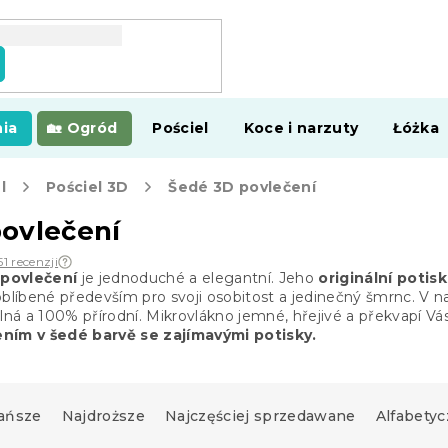
ia
Ogród
Pościel
Koce i narzuty
Łóżka
l
Pościel 3D
Šedé 3D povlečení
ovlečení
51 recenzji
povlečení
je jednoduché a elegantní. Jeho
originální potisk
oblíbené především pro svoji osobitost a jedinečný šmrnc. V na
olná a 100% přírodní. Mikrovlákno jemné, hřejivé a
překvapí Vás
ním v šedé barvě se zajímavými potisky.
ańsze
Najdroższe
Najczęściej sprzedawane
Alfabetyc