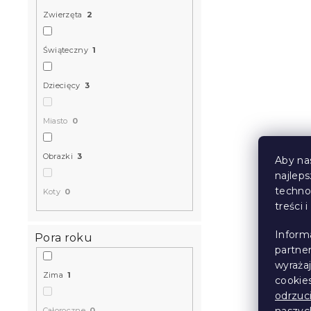
Zwierzęta
2
Świąteczny
1
Dziecięcy
3
Miasto
0
Obrazki
3
Aby na
najlep
techno
Koty
0
treści 
Inform
Pora roku
partne
wyraża
Zima
1
cookie
odrzuc
naszy
Całoroczne
0