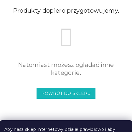
Produkty dopiero przygotowujemy.
Natomiast możesz oglądać inne
kategorie.
POWRÓT DO SKLEPU
S
t
Aby nasz sklep internetowy działał prawidłowo i aby