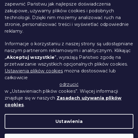
o
zapewnić Państwu jak najlepsze doświadczenia
Informacje dla Ciebie
p
zakupowe, używamy plików cookies i podobnych
k
technologii. Dzięki nim możemy analizować ruch na
Śledzenie zamówienia
a
stronie, personalizować treści i wyświetlać odpowiednie
Opcje dostawy
reklamy.
Metody płatności
Reklamacje i zwroty towarów
Informacje o korzystaniu z naszej strony są udostępniane
Kontakt
naszym partnerom reklamowym i analitycznym. Klikając
Regulamin
„
Akceptuj wszystkie
”, wyrażają Państwo zgodę na
przetwarzanie wszystkich opcjonalnych plików cookies.
Ochrona danych osobowych
Ustawienia plików cookies
można dostosować lub
Kodeks etyczny
całkowicie
Dla partnerów
odrzucić
w „Ustawieniach plików cookies”. Więcej informacji
znajduje się w naszych
Zasadach używania plików
cookies
.
Opracował Shoptet Premium
Ustawienia
Copyright 2026
Przytulne Mieszkanie
.
Wszystkie prawa zastrzeżone.
Edytuj ustawienia