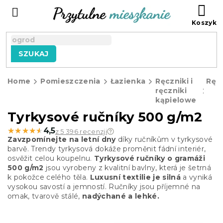
Przejść
KO
do
treści
SZUKAJ
Home
Pomieszczenia
Łazienka
Ręczniki i
Ręcz
ręczniki
kąpielowe
Tyrkysové ručníky 500 g/m2
★★★★★
★★★★★
4,5
z 5 396 recenzji
Zavzpomínejte na letní dny
díky ručníkům v tyrkysové
barvě. Trendy tyrkysová dokáže proměnit fádní interiér,
osvěžit celou koupelnu.
Tyrkysové
ručníky o gramáži
500 g/m2
jsou vyrobeny z kvalitní bavlny, která je šetrná
k pokožce celého těla.
Luxusní textilie je silná
a vyniká
vysokou savostí a jemností. Ručníky jsou příjemné na
omak, tvarově stálé,
nadýchané a lehké.