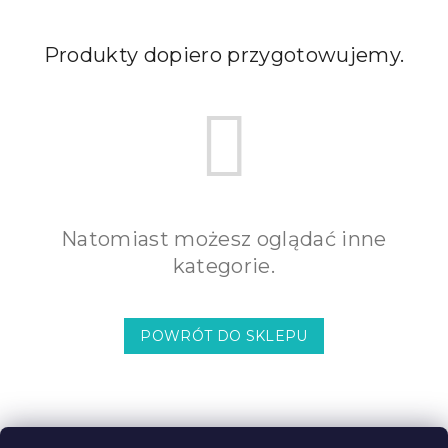
Produkty dopiero przygotowujemy.
Natomiast możesz oglądać inne
kategorie.
POWRÓT DO SKLEPU
S