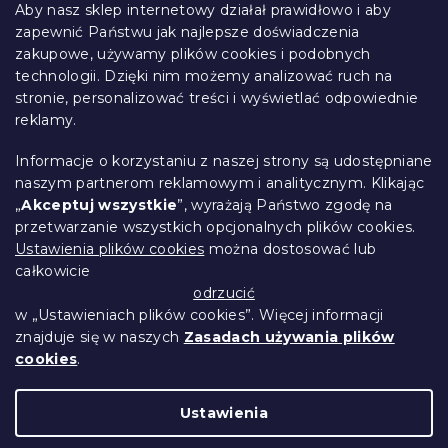
t
Aby nasz sklep internetowy działał prawidłowo i aby
o
zapewnić Państwu jak najlepsze doświadczenia
Informacje dla Ciebie
p
zakupowe, używamy plików cookies i podobnych
k
technologii. Dzięki nim możemy analizować ruch na
Śledzenie zamówienia
a
stronie, personalizować treści i wyświetlać odpowiednie
Opcje dostawy
reklamy.
Metody płatności
Reklamacje i zwroty towarów
Informacje o korzystaniu z naszej strony są udostępniane
Kontakt
naszym partnerom reklamowym i analitycznym. Klikając
Regulamin
„
Akceptuj wszystkie
”, wyrażają Państwo zgodę na
przetwarzanie wszystkich opcjonalnych plików cookies.
Ochrona danych osobowych
Ustawienia plików cookies
można dostosować lub
Kodeks etyczny
całkowicie
Dla partnerów
odrzucić
w „Ustawieniach plików cookies”. Więcej informacji
znajduje się w naszych
Zasadach używania plików
cookies
.
Opracował Shoptet Premium
Ustawienia
Copyright 2026
Przytulne Mieszkanie
.