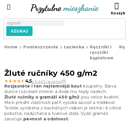
Przejść
KO
do
treści
SZUKAJ
Home
Pomieszczenia
Łazienka
Ręczniki i
Ręcz
ręczniki
kąpielowe
Žluté ručníky 450 g/m2
★★★★★
★★★★★
4,5
z 5 405 recenzji
Rozjasněte i ten nejtemnější kout
koupelny. Barva
slunce rozveselí interiér a dodá mu teplý nádech.
Žluté
ručníky o gramáži 450 g/m2
jsou velice kvalitní.
Mezi přední vlastnosti patří vysoká savost a měkkost.
Textilie vyrobena z bavlněných vláken je šetrná i k citlivé
pokožce, nadýchaná a tvarově stálá. Vyšší gramáž
zaručuje
pevnost a odolnost.