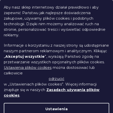
S
t
Aby nasz sklep internetowy działał prawidłowo i aby
o
zapewnić Państwu jak najlepsze doświadczenia
Informacje dla Ciebie
p
zakupowe, używamy plików cookies i podobnych
k
technologii. Dzięki nim możemy analizować ruch na
Śledzenie zamówienia
a
stronie, personalizować treści i wyświetlać odpowiednie
Opcje dostawy
reklamy.
Metody płatności
Reklamacje i zwroty towarów
Informacje o korzystaniu z naszej strony są udostępniane
Kontakt
naszym partnerom reklamowym i analitycznym. Klikając
Regulamin
„
Akceptuj wszystkie
”, wyrażają Państwo zgodę na
przetwarzanie wszystkich opcjonalnych plików cookies.
Ochrona danych osobowych
Ustawienia plików cookies
można dostosować lub
Kodeks etyczny
całkowicie
Dla partnerów
odrzucić
w „Ustawieniach plików cookies”. Więcej informacji
znajduje się w naszych
Zasadach używania plików
cookies
.
Opracował Shoptet Premium
Ustawienia