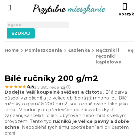
Przejść
KO
do
treści
SZUKAJ
Home
Pomieszczenia
Łazienka
Ręczniki i
Ręcz
ręczniki
kąpielowe
Bílé ručníky 200 g/m2
★★★★★
★★★★★
4,5
z 5 385 recenzji
Dodejte Vaší koupelně svěžest a čistotu.
Bílá barva
působí vznešeně a je velice oblíbená již mnoho let. Bílé
ručníky o gramáži 200 g/m2 jsou označované také jako
lehké. Vhodné jsou především do zdravotnických
zařízení, kanceláří, dílen, ubytoven nebo míst s velkým
provozem. Tento typ
ručníků je velice pevný a dobře
schne
. Nepodléhá rychlému opotřebení ani při častém
praní.