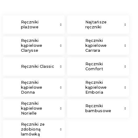
Ręczniki
Najtańsze
plażowe
ręczniki
Ręczniki
Ręczniki
kąpielowe
kąpielowe
Clarysse
Carrara
Elegance
Ręczniki
Ręczniki Classic
Comfort
Ręczniki
Ręczniki
kąpielowe
kąpielowe
Donna
Emboria
Ręczniki
Ręczniki
kąpielowe
bambusowe
Norielle
Ręczniki ze
zdobioną
lamówką