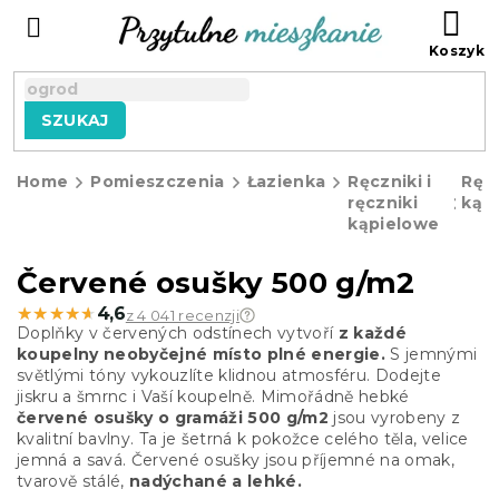
Przejść
KO
do
treści
SZUKAJ
Home
Pomieszczenia
Łazienka
Ręczniki i
Ręcz
ręczniki
kąp
kąpielowe
Červené osušky 500 g/m2
★★★★★
★★★★★
4,6
z 4 041 recenzji
Doplňky v červených odstínech vytvoří
z každé
koupelny neobyčejné místo plné energie.
S jemnými
světlými tóny vykouzlíte klidnou atmosféru. Dodejte
jiskru a šmrnc i Vaší koupelně.
Mimořádně hebké
červené osušky o gramáži 500 g/m2
jsou vyrobeny z
kvalitní bavlny. Ta je šetrná k pokožce celého těla, velice
jemná a savá. Červené osušky jsou příjemné na omak,
tvarově stálé,
nadýchané a lehké.