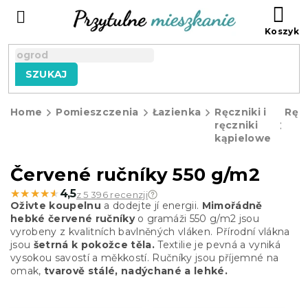
Przejść
KO
do
treści
SZUKAJ
Home
Pomieszczenia
Łazienka
Ręczniki i
Ręcz
ręczniki
kąpielowe
Červené ručníky 550 g/m2
★★★★★
★★★★★
4,5
z 5 396 recenzji
Oživte koupelnu
a dodejte jí energii.
Mimořádně
hebké červené ručníky
o gramáži 550 g/m2 jsou
vyrobeny z kvalitních bavlněných vláken. Přírodní vlákna
jsou
šetrná k pokožce těla.
Textilie je pevná a vyniká
vysokou savostí a měkkostí. Ručníky jsou příjemné na
omak,
tvarově stálé, nadýchané a lehké.