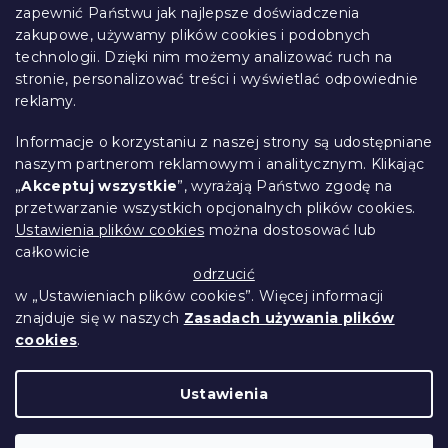
o
zapewnić Państwu jak najlepsze doświadczenia
Informacje dla Ciebie
p
zakupowe, używamy plików cookies i podobnych
k
technologii. Dzięki nim możemy analizować ruch na
Śledzenie zamówienia
a
stronie, personalizować treści i wyświetlać odpowiednie
Opcje dostawy
reklamy.
Metody płatności
Reklamacje i zwroty towarów
Informacje o korzystaniu z naszej strony są udostępniane
Kontakt
naszym partnerom reklamowym i analitycznym. Klikając
Regulamin
„
Akceptuj wszystkie
”, wyrażają Państwo zgodę na
przetwarzanie wszystkich opcjonalnych plików cookies.
Ochrona danych osobowych
Ustawienia plików cookies
można dostosować lub
Kodeks etyczny
całkowicie
Dla partnerów
odrzucić
w „Ustawieniach plików cookies”. Więcej informacji
znajduje się w naszych
Zasadach używania plików
cookies
.
Opracował Shoptet Premium
Ustawienia
Copyright 2026
Przytulne Mieszkanie
.
Wszystkie prawa zastrzeżone.
Edytuj ustawienia