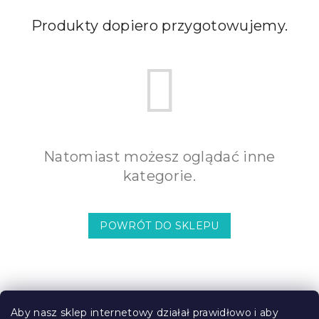
Produkty dopiero przygotowujemy.
Natomiast możesz oglądać inne
kategorie.
POWRÓT DO SKLEPU
S
t
Aby nasz sklep internetowy działał prawidłowo i aby