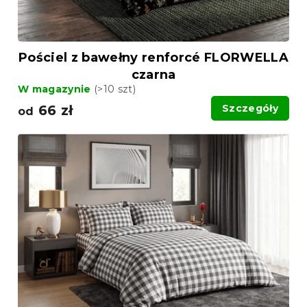
Pościel z bawełny renforcé FLORWELLA
czarna
W magazynie
(>10 szt)
66 zł
Szczegóły
od