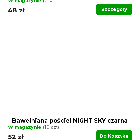
W magazynie
(2 szt)
48 zł
Szczegóły
Bawełniana pościel NIGHT SKY czarna
W magazynie
(10 szt)
52 zł
Do Koszyka