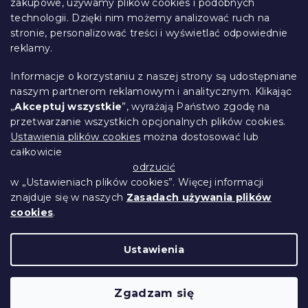
p
zakupowe, używamy plików cookies i podobnych
i
k
technologii. Dzięki nim możemy analizować ruch na
Śledzenie zamówienia
l
a
stronie, personalizować treści i wyświetlać odpowiednie
i
Opcje dostawy
reklamy.
s
Metody płatności
t
Reklamacje i zwroty towarów
y
Informacje o korzystaniu z naszej strony są udostępniane
Kontakt
naszym partnerom reklamowym i analitycznym. Klikając
Regulamin
„
Akceptuj wszystkie
”, wyrażają Państwo zgodę na
przetwarzanie wszystkich opcjonalnych plików cookies.
Ochrona danych osobowych
Ustawienia plików cookies
można dostosować lub
Kodeks etyczny
całkowicie
Dla partnerów
odrzucić
w „Ustawieniach plików cookies”. Więcej informacji
znajduje się w naszych
Zasadach używania plików
cookies
.
Opracował Shoptet Premium
Ustawienia
Copyright 2026
Przytulne Mieszkanie
.
Wszystkie prawa zastrzeżone.
Edytuj ustawienia
Zgadzam się
plików cookie