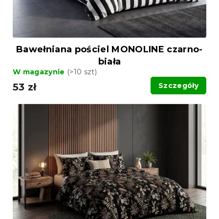
k
t
t
ó
ó
w
w
Bawełniana pościel MONOLINE czarno-
biała
W magazynie
(>10 szt)
53 zł
Szczegóły