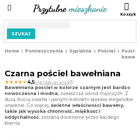
Przejść
KO
do
treści
SZUKAJ
Home
Pomieszczenia
Sypialnia
Pościel
Pościel
bawełn
Czarna pościel bawełniana
★★★★★
★★★★★
4,5
z 18 568 recenzji
Bawełniana pościel w kolorze czarnym jest bardzo
nowoczesna i modna,
zwłaszcza wśród mężczyzn. Z
dużą ilością światła i jasnymi kolorami sprawia eleganckie
wrażenie. Co więcej,
świetne właściwości bawełny,
takie jak wysoka chłonność, miękkość i
oddychalność
, zostaną docenione przez każdego
klienta.