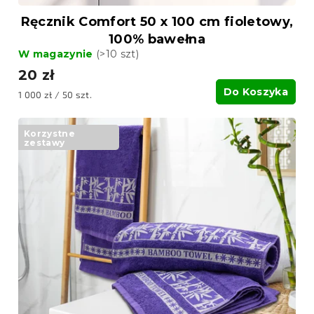
Ręcznik Comfort 50 x 100 cm fioletowy,
100% bawełna
W magazynie
(>10 szt)
20 zł
Do Koszyka
Cena
1 000 zł / 50 szt.
jednostkowa:
Korzystne
zestawy