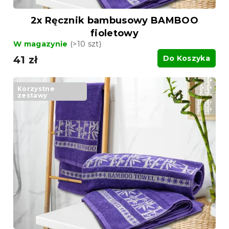
2x Ręcznik bambusowy BAMBOO
fioletowy
W magazynie
(>10 szt)
41 zł
Do Koszyka
Korzystne
zestawy