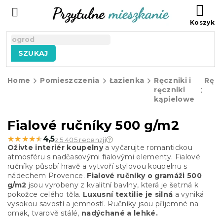
Przejść
KO
do
treści
SZUKAJ
Home
Pomieszczenia
Łazienka
Ręczniki i
Ręcz
ręczniki
kąpielowe
Fialové ručníky 500 g/m2
★★★★★
★★★★★
4,5
z 5 405 recenzji
Oživte interiér koupelny
a vyčarujte romantickou
atmosféru s nadčasovými fialovými elementy. Fialové
ručníky působí hravě a vytvoří stylovou koupelnu s
nádechem Provence.
Fialové ručníky o gramáži 500
g/m2
jsou vyrobeny z kvalitní bavlny, která je šetrná k
pokožce celého těla.
Luxusní textilie je silná
a vyniká
vysokou savostí a jemností. Ručníky jsou příjemné na
omak, tvarově stálé,
nadýchané a lehké.