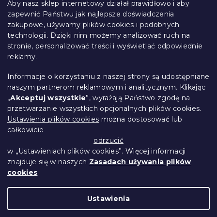
t
Aby nasz sklep internetowy działał prawidłowo i aby
o
zapewnić Państwu jak najlepsze doświadczenia
Informacje dla Ciebie
p
zakupowe, używamy plików cookies i podobnych
k
technologii. Dzięki nim możemy analizować ruch na
Śledzenie zamówienia
a
stronie, personalizować treści i wyświetlać odpowiednie
Opcje dostawy
reklamy.
Metody płatności
Reklamacje i zwroty towarów
Informacje o korzystaniu z naszej strony są udostępniane
Kontakt
naszym partnerom reklamowym i analitycznym. Klikając
Regulamin
„
Akceptuj wszystkie
”, wyrażają Państwo zgodę na
przetwarzanie wszystkich opcjonalnych plików cookies.
Ochrona danych osobowych
Ustawienia plików cookies
można dostosować lub
Kodeks etyczny
całkowicie
Dla partnerów
odrzucić
w „Ustawieniach plików cookies”. Więcej informacji
znajduje się w naszych
Zasadach używania plików
cookies
.
Opracował Shoptet Premium
Ustawienia
Copyright 2026
Przytulne Mieszkanie
.