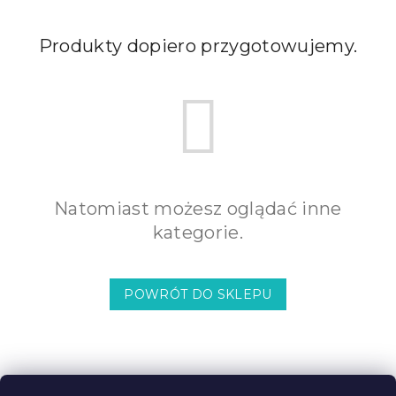
Produkty dopiero przygotowujemy.
Natomiast możesz oglądać inne
kategorie.
POWRÓT DO SKLEPU
S