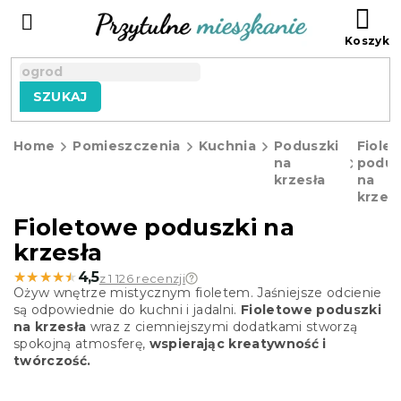
Przejść
KO
do
treści
SZUKAJ
Home
Pomieszczenia
Kuchnia
Poduszki
Fiole
na
podus
krzesła
na
krzesł
Fioletowe poduszki na
krzesła
★★★★★
★★★★★
4,5
z 1 126 recenzji
Ożyw wnętrze mistycznym fioletem. Jaśniejsze odcienie
są odpowiednie do kuchni i jadalni.
Fioletowe poduszki
na krzesła
wraz z ciemniejszymi dodatkami stworzą
spokojną atmosferę,
wspierając kreatywność i
twórczość.