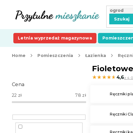
Przejść
do
treści
Szukaj
Letnia wyprzedaż magazynowa
Pomieszczen
Home
Pomieszczenia
Łazienka
Ręczni
P
Fioletowe
a
★★★★★
★★★★★
4,6
z 4 0
s
Cena
e
k
Ręczniki p
22
zł
78
zł
b
o
c
Ręczniki Cl
z
n
y
Ręczniki k