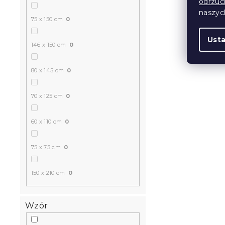
odrzuc
naszy
75 x 150 cm
0
Ust
146 x 150 cm
0
80 x 145 cm
0
70 x 125 cm
0
60 x 110 cm
0
75 x 75 cm
0
150 x 210 cm
0
Wzór