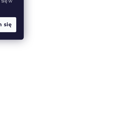
 się w
 się