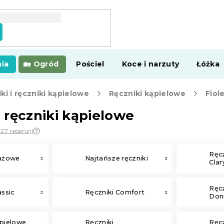
ia
Ogród
Pościel
Koce i narzuty
Łóżka
ki i ręczniki kąpielowe
Ręczniki kąpielowe
Fiol
 ręczniki kąpielowe
27 recenzji
Ręcz
lażowe
Najtańsze ręczniki
Clar
Ręcz
assic
Ręczniki Comfort
Don
ąpielowe
Ręczniki
Ręcz