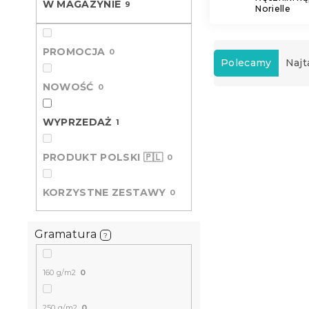
W MAGAZYNIE
9
Norielle
S
PROMOCJA
0
o
Polecamy
Najt
r
NOWOŚĆ
0
t
L
o
i
w
WYPRZEDAŻ
1
s
a
t
n
PRODUKT POLSKI 🇵🇱
0
a
i
p
e
KORZYSTNE ZESTAWY
0
r
p
o
r
d
o
Gramatura
?
u
d
k
u
t
k
160 g/m2
0
Ręcznik kąp
ó
t
x 140 cm fi
w
ó
250 g/m2
0