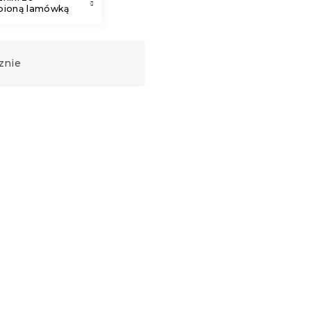
bioną lamówką
znie
Ręcznik kąpielowy Comfort
Maxi 100x180 cm fioletowy,