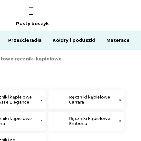
Pusty koszyk
KOSZYK
Prześcieradła
Kołdry i poduszki
Materace
etowe ręczniki kąpielowe
niki kąpielowe
Ręczniki kąpielowe
ysse Elegance
Carrara
niki kąpielowe
Ręczniki kąpielowe
na
Emboria
niki ze