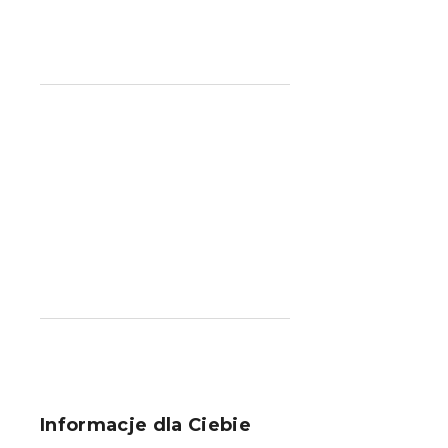
S
t
o
Informacje dla Ciebie
p