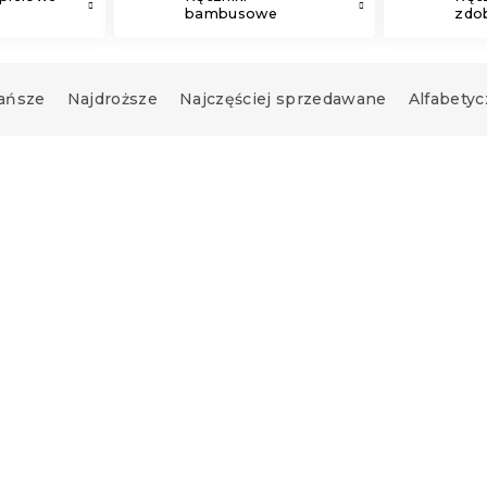
bambusowe
zdo
ańsze
Najdroższe
Najczęściej sprzedawane
Alfabetyc
Wyprzedaż
ielowy Classic 70
Ręcznik kąpielowy
oletowy, 100%
bambusowy BAMBOO