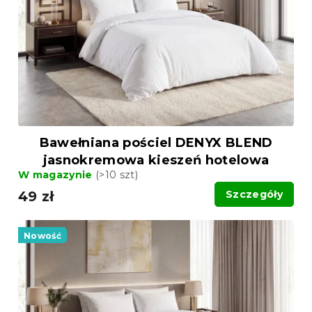
r
r
o
o
d
d
u
u
k
k
t
t
ó
ó
w
w
Bawełniana pościel DENYX BLEND
jasnokremowa kieszeń hotelowa
W magazynie
(>10 szt)
49 zł
Szczegóły
Nowość