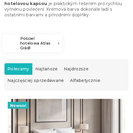
hotelovou kapsou
je praktickým řešením pro rychlou
výměnu povlečení. Krémová barva dokonale ladí s
ostatními barvami a přírodními doplňky.
Pościel
hotelowa Atlas
Grádl
S
o
Polecamy
Najtańsze
Najdroższe
r
Najczęściej sprzedawane
Alfabetycznie
t
o
w
L
a
i
Nowość
n
s
i
t
e
a
p
p