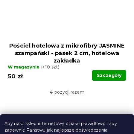
Pościel hotelowa z mikrofibry JASMINE
szampański - pasek 2 cm, hotelowa
zakładka
W magazynie
(>10 szt)
50 zł
Szczegóły
4
pozycji razem
K
o
n
t
S
r
t
o
Aby nasz sklep internetowy działał prawidłowo i aby
o
l
zapewnić Państwu jak najlepsze doświadczenia
Informacje dla Ciebie