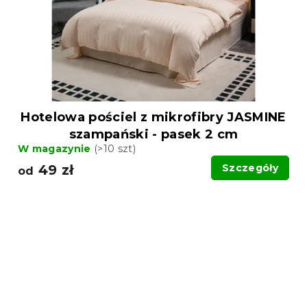
Hotelowa pościel z mikrofibry JASMINE
szampański - pasek 2 cm
W magazynie
(>10 szt)
49 zł
Szczegóły
od