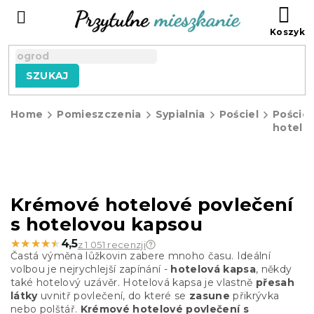
Przejść
KO
do
treści
SZUKAJ
Home
Pomieszczenia
Sypialnia
Pościel
Pościel
hotelo
Krémové hotelové povlečení
s hotelovou kapsou
★★★★★
★★★★★
4,5
z 1 051 recenzji
Častá výměna lůžkovin zabere mnoho času. Ideální
volbou je nejrychlejší zapínání -
hotelová kapsa
, někdy
také hotelový uzávěr. Hotelová kapsa je vlastně
přesah
látky
uvnitř povlečení, do které se
zasune
přikrývka
nebo polštář.
Krémové hotelové povlečení s