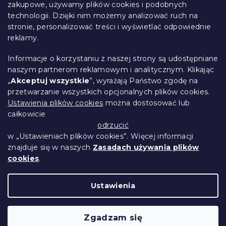
k
p
zakupowe, używamy plików cookies i podobnych
i
k
technologii. Dzięki nim możemy analizować ruch na
Śledzenie zamówienia
l
a
stronie, personalizować treści i wyświetlać odpowiednie
i
Opcje dostawy
reklamy.
s
Metody płatności
t
Reklamacje i zwroty towarów
y
Informacje o korzystaniu z naszej strony są udostępniane
Kontakt
naszym partnerom reklamowym i analitycznym. Klikając
Regulamin
„
Akceptuj wszystkie
”, wyrażają Państwo zgodę na
przetwarzanie wszystkich opcjonalnych plików cookies.
Ochrona danych osobowych
Ustawienia plików cookies
można dostosować lub
Kodeks etyczny
całkowicie
Dla partnerów
odrzucić
w „Ustawieniach plików cookies”. Więcej informacji
znajduje się w naszych
Zasadach używania plików
cookies
.
Opracował Shoptet Premium
Ustawienia
Copyright 2026
Przytulne Mieszkanie
.
Wszystkie prawa zastrzeżone.
Edytuj ustawienia
Zgadzam się
plików cookie