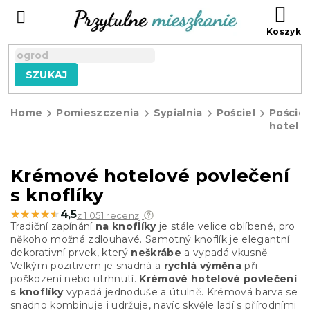
Przejść
KO
do
treści
SZUKAJ
Home
Pomieszczenia
Sypialnia
Pościel
Pościel
hotelo
Krémové hotelové povlečení
s knoflíky
★★★★★
★★★★★
4,5
z 1 051 recenzji
Tradiční zapínání
na knoflíky
je stále velice oblíbené, pro
někoho možná zdlouhavé. Samotný knoflík je elegantní
dekorativní prvek, který
neškrábe
a vypadá vkusně.
Velkým pozitivem je snadná a
rychlá výměna
při
poškození nebo utrhnutí.
Krémové hotelové povlečení
s knoflíky
vypadá jednoduše a útulně. Krémová barva se
snadno kombinuje i udržuje, navíc skvěle ladí s přírodními