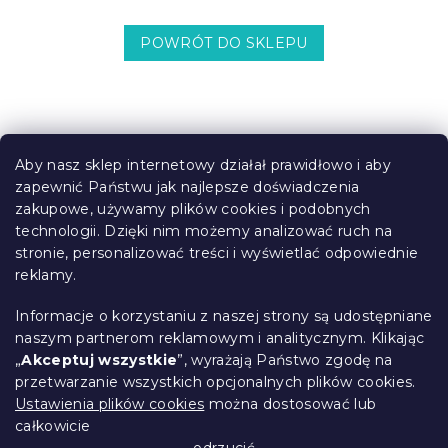
POWRÓT DO SKLEPU
S
t
Aby nasz sklep internetowy działał prawidłowo i aby
o
zapewnić Państwu jak najlepsze doświadczenia
Informacje dla Ciebie
p
zakupowe, używamy plików cookies i podobnych
k
technologii. Dzięki nim możemy analizować ruch na
Śledzenie zamówienia
a
stronie, personalizować treści i wyświetlać odpowiednie
Opcje dostawy
reklamy.
Metody płatności
Reklamacje i zwroty towarów
Informacje o korzystaniu z naszej strony są udostępniane
Kontakt
naszym partnerom reklamowym i analitycznym. Klikając
Regulamin
„
Akceptuj wszystkie
”, wyrażają Państwo zgodę na
przetwarzanie wszystkich opcjonalnych plików cookies.
Ochrona danych osobowych
Ustawienia plików cookies
można dostosować lub
Kodeks etyczny
całkowicie
Dla partnerów