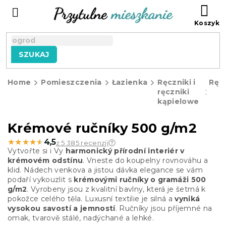
Przejść
KO
do
treści
SZUKAJ
Home
Pomieszczenia
Łazienka
Ręczniki i
Ręcz
ręczniki
kąpielowe
Krémové ručníky 500 g/m2
★★★★★
★★★★★
4,5
z 5 385 recenzji
Vytvořte si i Vy
harmonický přírodní interiér v
krémovém odstínu
. Vneste do koupelny rovnováhu a
klid. Nádech venkova a jistou dávka elegance se vám
podaří vykouzlit s
krémovými ručníky o gramáži 500
g/m2
. Vyrobeny jsou z kvalitní bavlny, která je šetrná k
pokožce celého těla. Luxusní textilie je silná a
vyniká
vysokou savostí a jemností
. Ručníky jsou příjemné na
omak, tvarově stálé, nadýchané a lehké.