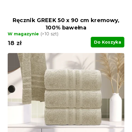
ó
w
w
Ręcznik GREEK 50 x 90 cm kremowy,
100% bawełna
W magazynie
(>10 szt)
18 zł
Do Koszyka