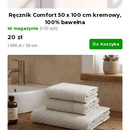
Ręcznik Comfort 50 x 100 cm kremowy,
100% bawełna
W magazynie
(>10 szt)
20 zł
Do Koszyka
Cena
1 000 zł / 50 szt.
jednostkowa: