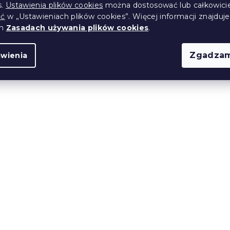
s.
Ustawienia plików cookies
można dostosować lub całkowici
38 zł
ić
w „Ustawieniach plików cookies”. Więcej informacji znajduje
ch
Zasadach używania plików cookies
.
Zgadzam
awienia
ło jersey
Prześcieradło jersey
kremowe 180 x
EXCLUSIVE kremowe 90
200 cm
(>10 szt)
W magazynie
(>10 szt)
32 zł