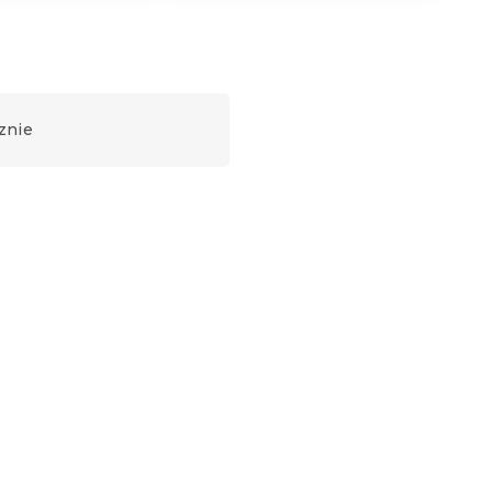
znie
Nowość
bry
Prześcieradło z mikrofibry