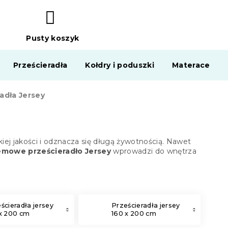
Pusty koszyk
KOSZYK
Prześcieradła
Kołdry i poduszki
Materace
adła Jersey
okiej jakości i odznacza się długą żywotnością. Nawet
emowe prześcieradło Jersey
wprowadzi do wnętrza
ścieradła jersey
Prześcieradła jersey
x 200 cm
160 x 200 cm