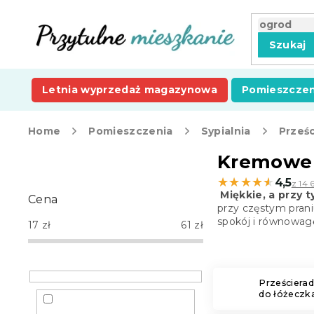
Przejść
do
treści
Szukaj
Letnia wyprzedaż magazynowa
Pomieszczen
Home
Pomieszczenia
Sypialnia
Prześc
P
Kremowe p
a
★★★★★
★★★★★
4,5
z 14 
s
Miękkie, a przy
Cena
e
przy częstym prani
k
spokój i równowag
17
zł
61
zł
b
o
c
z
Prześcierad
do łóżeczk
n
y