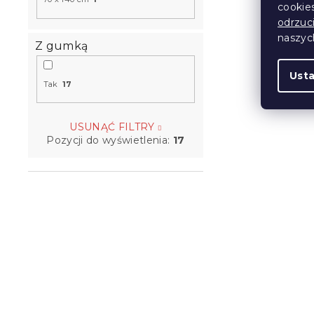
cookie
25 zł
odrzuc
naszy
Z gumką
Ust
Tak
17
USUNĄĆ FILTRY
Pozycji do wyświetlenia:
17
Prześcierad
EXCLUSIVE 
200 cm
W magazynie
56 zł