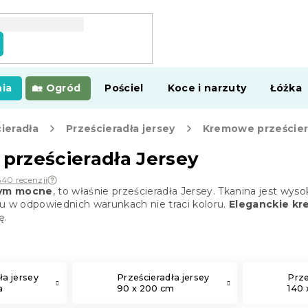
ia
Ogród
Pościel
Koce i narzuty
Łóżka
ieradła
Prześcieradła jersey
Kremowe prześcier
rześcieradła Jersey
640 recenzji
 tym mocne
, to właśnie prześcieradła Jersey. Tkanina jest wys
u w odpowiednich warunkach nie traci koloru.
Eleganckie kr
ę.
ła jersey
Prześcieradła jersey
Prze
a
90 x 200 cm
140 