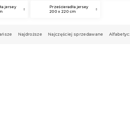
ła jersey
Prześcieradła jersey
cm
200 x 220 cm
ańsze
Najdroższe
Najczęściej sprzedawane
Alfabetyc
Nowość
ło z mikrofibry
Prześcieradło z mikrofi