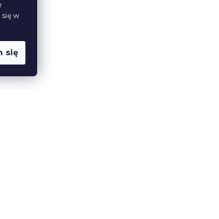
e
43 zł
 się w
 się
Prześcieradło jersey
 x
kremowe 90 x 200 cm
W magazynie
(>10 szt)
22 zł