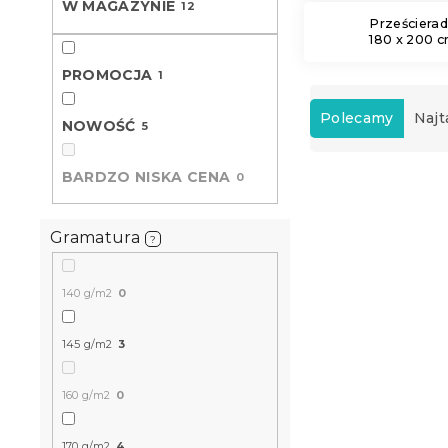
W MAGAZYNIE
12
Prześcierad
180 x 200 
PROMOCJA
1
S
o
Polecamy
Najt
NOWOŚĆ
5
r
t
BARDZO NISKA CENA
L
0
o
i
w
Nowość
s
a
Gramatura
?
t
n
a
i
p
e
140 g/m2
0
r
p
o
r
145 g/m2
3
d
o
u
d
160 g/m2
0
k
u
t
k
Prześcierad
ó
t
170 g/m2
4