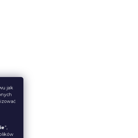
azynu
W magazynie
(>10 szt)
61 zł
wu jak
bnych
lizować
sno
Prześcieradło jersey
EXCLUSIVE kremowe 140 x
200 cm
ie
”,
W magazynie
(>10 szt)
plików