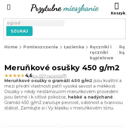
Przejść
KO
do
treści
SZUKAJ
Home
Pomieszczenia
Łazienka
Ręczniki i
Ręcz
ręczniki
kąp
kąpielowe
Meruňkové osušky 450 g/m2
★★★★★
★★★★★
4,6
z 4 027 recenzji
Meruňkové osušky o gramáži 450 g/m2
jsou kvalitní a
mezi přední vlastnosti patří vysoká savost a měkkost.
Osušky v nikdy nestárnoucím meruňkovém provedení
jsou šetrné i k citlivé pokožce,
hebké a nadýchané
.
Gramáž 450 g/m2 zaručuje pevnost, odolnost a tvarovou
stálost. Zamilujte si i Vy klasiku v meruňkovém tónu.