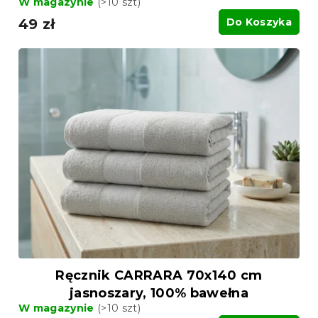
W magazynie
(>10 szt)
49 zł
Do Koszyka
Ręcznik CARRARA 70x140 cm
jasnoszary, 100% bawełna
W magazynie
(>10 szt)