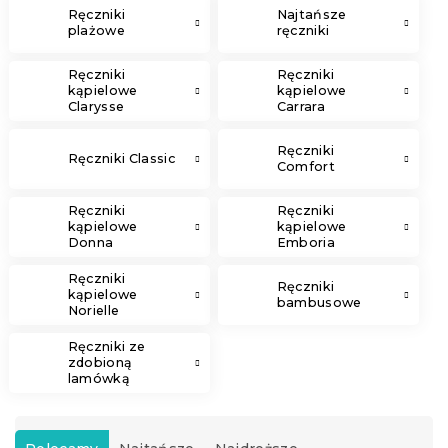
Ręczniki
Najtańsze
plażowe
ręczniki
Ręczniki
Ręczniki
kąpielowe
kąpielowe
Clarysse
Carrara
Elegance
Ręczniki
Ręczniki Classic
Comfort
Ręczniki
Ręczniki
kąpielowe
kąpielowe
Donna
Emboria
Ręczniki
Ręczniki
kąpielowe
bambusowe
Norielle
Ręczniki ze
zdobioną
lamówką
S