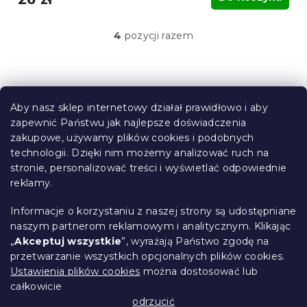
4
pozycji razem
K
o
n
t
S
r
t
o
Aby nasz sklep internetowy działał prawidłowo i aby
o
l
zapewnić Państwu jak najlepsze doświadczenia
Informacje dla Ciebie
k
p
zakupowe, używamy plików cookies i podobnych
i
k
technologii. Dzięki nim możemy analizować ruch na
Śledzenie zamówienia
l
a
stronie, personalizować treści i wyświetlać odpowiednie
i
Opcje dostawy
reklamy.
s
Metody płatności
t
Reklamacje i zwroty towarów
y
Informacje o korzystaniu z naszej strony są udostępniane
Kontakt
naszym partnerom reklamowym i analitycznym. Klikając
Regulamin
„
Akceptuj wszystkie
”, wyrażają Państwo zgodę na
przetwarzanie wszystkich opcjonalnych plików cookies.
Ochrona danych osobowych
Ustawienia plików cookies
można dostosować lub
Kodeks etyczny
całkowicie
Dla partnerów
odrzucić