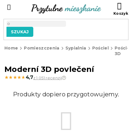
Przejść
KO
do
treści
SZUKAJ
Home
Pomieszczenia
Sypialnia
Pościel
Pościel
3D
Moderní 3D povlečení
★★★★★
★★★★★
4,7
z 1 051 recenzji
Produkty dopiero przygotowujemy.