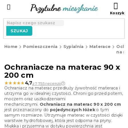
Przejść
KO
do
treści
SZUKAJ
Home
Pomieszczenia
Sypialnia
Materace
Ochr
na m
Ochraniacze na materac 90 x
200 cm
★★★★★
★★★★★
4,7
z 7 755 recenzji
Ochraniacz na materac przedłuży żywotność materaca i
utrzyma go w idealnej czystości. Chroni go przed potem,
moczem oraz uszkodzeniami
mechanicznymi.
Ochraniacz na materac 90 x 200 cm
jest przeznaczony do
pojedynczych łóżek
o tym
samym rozmiarze.
Utrzymuje materac w czystości dzięki
warstwie hydrofobowej, która jest odporna na płyny.
Miękka i przyjemna w dotyku powierzchnia jest