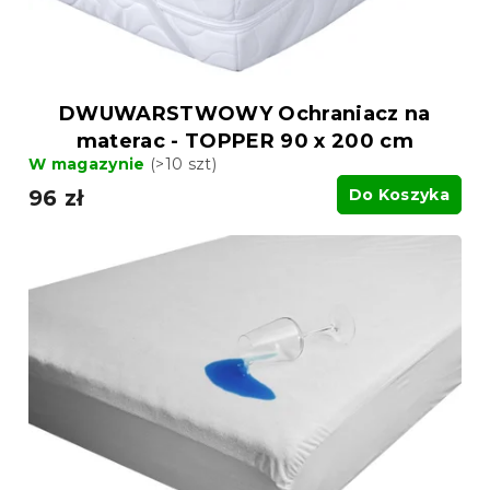
k
t
t
ó
ó
w
w
DWUWARSTWOWY Ochraniacz na
materac - TOPPER 90 x 200 cm
W magazynie
(>10 szt)
96 zł
Do Koszyka