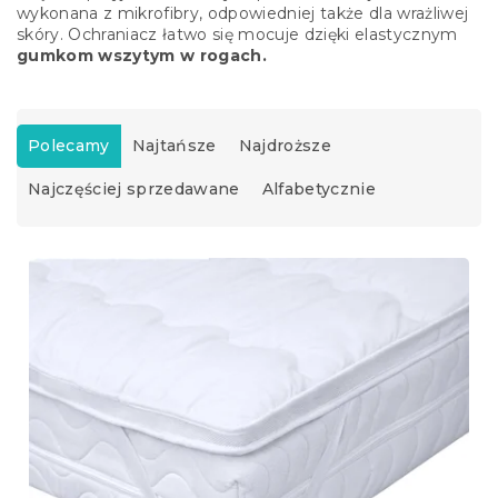
wykonana z mikrofibry, odpowiedniej także dla wrażliwej
skóry. Ochraniacz łatwo się mocuje dzięki elastycznym
gumkom wszytym w rogach.
S
o
Polecamy
Najtańsze
Najdroższe
r
Najczęściej sprzedawane
Alfabetycznie
t
o
w
L
a
i
n
s
i
t
e
a
p
p
r
r
o
o
d
d
u
u
k