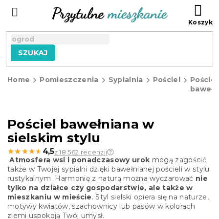
Przejść
KO
do
treści
SZUKAJ
Home
Pomieszczenia
Sypialnia
Pościel
Pościel
bawełn
Pościel bawełniana w
sielskim stylu
★★★★★
★★★★★
4,5
z 18 562 recenzji
Atmosfera wsi i ponadczasowy urok
mogą zagościć
także w Twojej sypialni dzięki bawełnianej pościeli w stylu
rustykalnym. Harmonię z naturą można wyczarować
nie
tylko na działce czy gospodarstwie, ale także w
mieszkaniu w mieście
. Styl sielski opiera się na naturze,
motywy kwiatów, szachownicy lub pasów w kolorach
ziemi uspokoją Twój umysł.