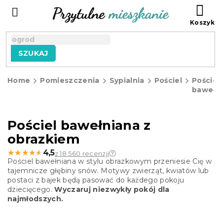
Przejść
KO
do
treści
SZUKAJ
Home
Pomieszczenia
Sypialnia
Pościel
Pościel
bawełn
Pościel bawełniana z
obrazkiem
★★★★★
★★★★★
4,5
z 18 560 recenzji
Pościel bawełniana w stylu obrazkowym przeniesie Cię w
tajemnicze głębiny snów. Motywy zwierząt, kwiatów lub
postaci z bajek będą pasować do każdego pokoju
dziecięcego.
Wyczaruj niezwykły pokój dla
najmłodszych.