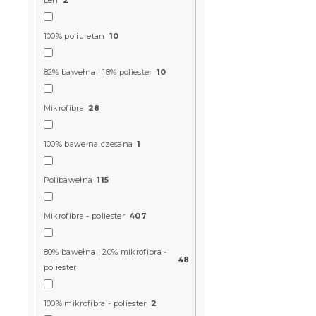
49 zł
od
100% poliuretan
10
Nowość
82% bawełna | 18% poliester
10
Mikrofibra
28
100% bawełna czesana
1
Polibawełna
115
Pościel kr
Mikrofibra - poliester
407
BLEND jasn
błyskawicz
80% bawełna | 20% mikrofibra -
W magazynie
48
poliester
61 zł
od
100% mikrofibra - poliester
2