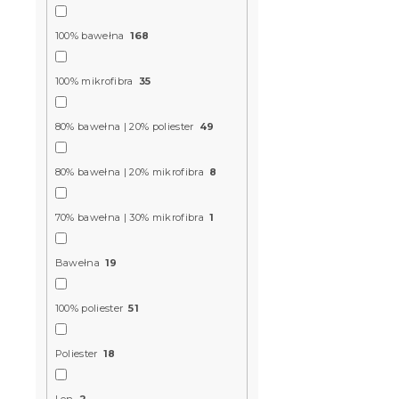
W magazynie
100% bawełna
168
61 zł
od
100% mikrofibra
35
Nowość
80% bawełna | 20% poliester
49
80% bawełna | 20% mikrofibra
8
70% bawełna | 30% mikrofibra
1
Bawełna
19
Pościel ba
100% poliester
51
BLEND jasn
błyskawicz
Poliester
18
W magazynie
Len
2