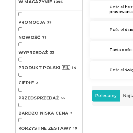
W MAGAZYNIE
1096
Pościel bez
prasowania
PROMOCJA
39
Pościel dzi
NOWOŚĆ
71
Tania pości
WYPRZEDAŻ
33
PRODUKT POLSKI 🇵🇱
14
Pościel świ
CIEPŁE
2
S
o
Polecamy
Najt
PRZEDSPRZEDAŻ
33
r
t
BARDZO NISKA CENA
L
3
o
i
w
Nowość
s
a
KORZYSTNE ZESTAWY
19