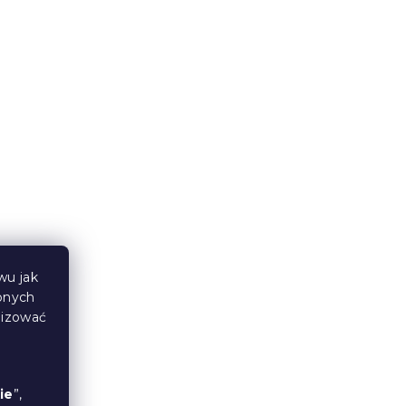
HEEPS
Krepa pościelowa DENYX
BLEND jasnokremowa,
kieszeń hotelowa
W magazynie
(>10 szt)
61 zł
Nowość
wu jak
bnych
lizować
ie
”,