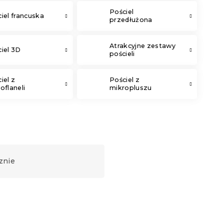
Pościel
iel francuska
przedłużona
Atrakcyjne zestawy
iel 3D
pościeli
iel z
Pościel z
oflaneli
mikropluszu
znie
Nowość