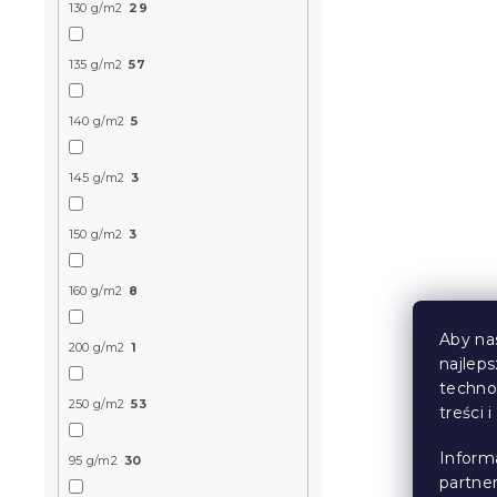
130 g/m2
29
135 g/m2
57
Krepa pośc
szara, zame
140 g/m2
5
W magazynie
145 g/m2
3
61 zł
od
150 g/m2
3
Nowość
160 g/m2
8
Aby na
200 g/m2
1
najlep
techno
250 g/m2
53
treści 
Inform
95 g/m2
30
partne