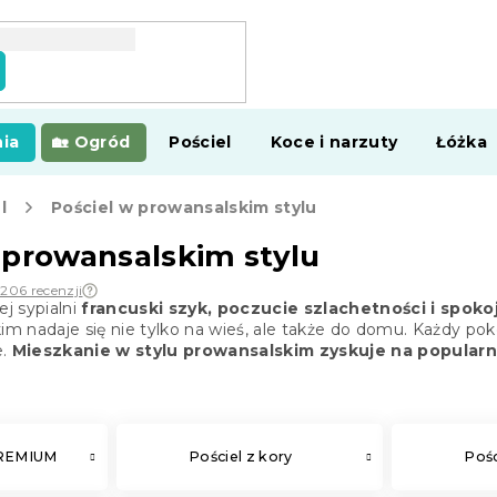
ia
Ogród
Pościel
Koce i narzuty
Łóżka
l
Pościel w prowansalskim stylu
 prowansalskim stylu
 206 recenzji
 sypialni
francuski szyk, poczucie szlachetności i spoko
kim nadaje się nie tylko na wieś, ale także do domu. Każdy p
e.
Mieszkanie w stylu prowansalskim zyskuje na popularn
PREMIUM
Pościel z kory
Pośc