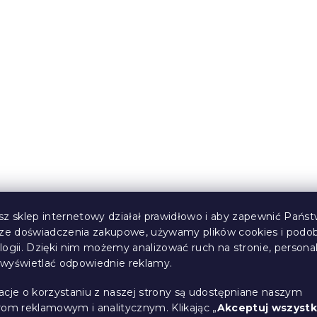
iel DENYX BLEND
Krepa pościel WHITE S
k błyskawiczny
POLY szare
(>10 szt)
W magazynie
(>10 szt)
61 zł
od
Nowość
sz sklep internetowy działał prawidłowo i aby zapewnić Państ
sze doświadczenia zakupowe, używamy plików cookies i podo
logii. Dzięki nim możemy analizować ruch na stronie, persona
i wyświetlać odpowiednie reklamy.
acje o korzystaniu z naszej strony są udostępniane naszym
rom reklamowym i analitycznym. Klikając „
Akceptuj wszystk