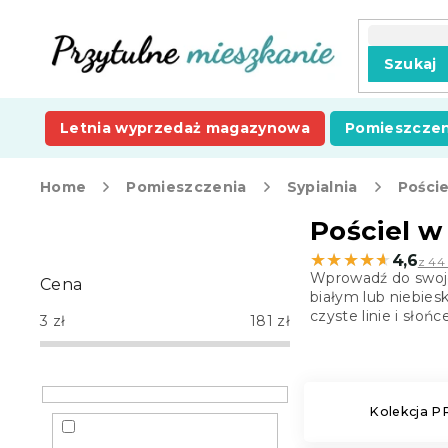
Przejść
do
treści
Szukaj
Letnia wyprzedaż magazynowa
Pomieszczen
Home
Pomieszczenia
Sypialnia
Poście
P
Pościel w
a
★★★★★
★★★★★
4,6
z 44
s
Wprowadź do swojej
Cena
e
białym lub niebies
k
czyste linie i słońc
3
zł
181
zł
b
o
c
z
Kolekcja 
n
y