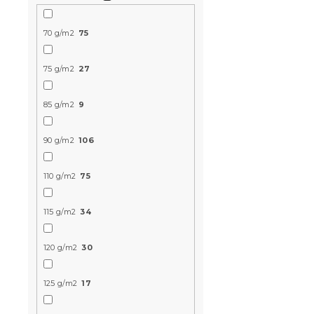
70 g/m2
75
75 g/m2
27
Bawełniana
85 g/m2
9
BLEND szar
błyskawicz
90 g/m2
106
W magazynie
49 zł
od
110 g/m2
75
115 g/m2
34
Nowość
120 g/m2
30
125 g/m2
17