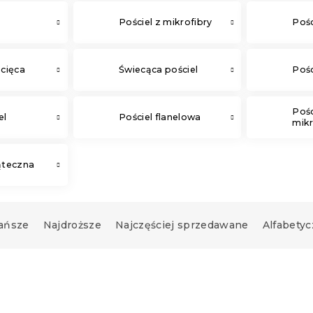
Pościel z mikrofibry
Pośc
ecięca
Świecąca pościel
Pośc
Pośc
el
Pościel flanelowa
mikr
ąteczna
ańsze
Najdroższe
Najczęściej sprzedawane
Alfabetyc
Nowość