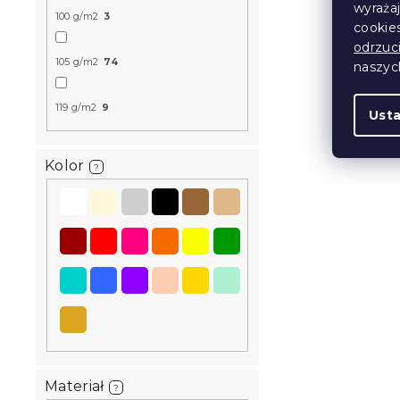
wyraża
100 g/m2
3
Kreponowa 
cookie
POLY krem
odrzuc
105 g/m2
74
naszy
W magazynie
119 g/m2
9
Ust
61 zł
od
Kolor
?
Nowość
Kreponowa 
Materiał
?
POLY kolor