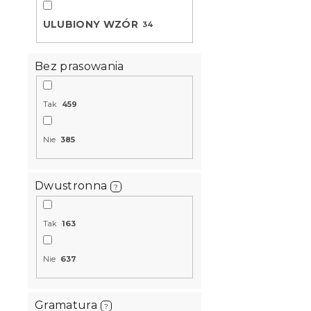
t
n
a
i
ULUBIONY WZÓR
34
p
e
r
p
o
r
Bez prasowania
d
o
u
d
Tak
459
k
u
t
k
Bawełniana
ó
t
Nie
385
BLEND jasn
w
ó
hotelowa k
w
W magazynie
Dwustronna
?
49 zł
Tak
163
Nowość
Nie
637
Gramatura
?