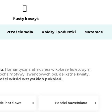
Pusty koszyk
KOSZYK
Prześcieradła
Kołdry i poduszki
Materace
ju
. Romantyczna atmosfera w kolorze fioletowym,
okocha motywy lawendowych pól, delikatne kwiaty,
ości wśród wszystkich pokoleń.
iel hotelowa
Pościel bawełniana