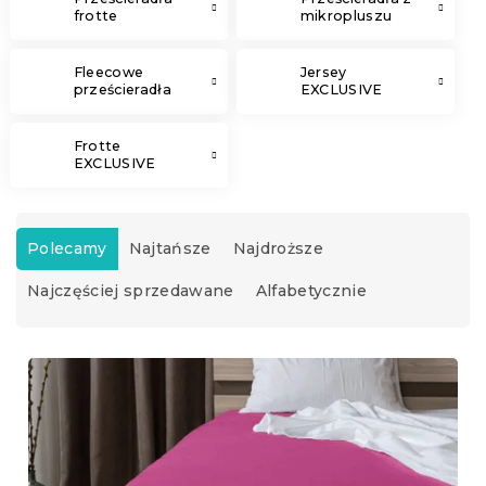
frotte
mikropluszu
Fleecowe
Jersey
prześcieradła
EXCLUSIVE
Frotte
EXCLUSIVE
S
o
Polecamy
Najtańsze
Najdroższe
r
Najczęściej sprzedawane
Alfabetycznie
t
o
w
L
a
i
n
s
i
t
e
a
p
p