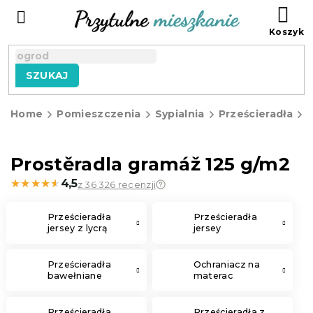
Przejść
KO
do
treści
SZUKAJ
Home
Pomieszczenia
Sypialnia
Prześcieradła
P
g
Prostěradla gramáž 125 g/m2
★★★★★
★★★★★
4,5
z 36 326 recenzji
Prześcieradła
Prześcieradła
jersey z lycrą
jersey
Prześcieradła
Ochraniacz na
bawełniane
materac
Prześcieradła
Prześcieradła z