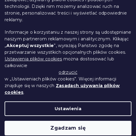
i
k
technologii. Dzięki nim możemy analizować ruch na
Śledzenie zamówienia
l
a
stronie, personalizować treści i wyświetlać odpowiednie
i
Opcje dostawy
s
reklamy.
Metody płatności
t
Reklamacje i zwroty towarów
y
Informacje o korzystaniu z naszej strony są udostępniane
Kontakt
naszym partnerom reklamowym i analitycznym. Klikając
Regulamin
„
Akceptuj wszystkie
”, wyrażają Państwo zgodę na
przetwarzanie wszystkich opcjonalnych plików cookies.
Ochrona danych osobowych
Ustawienia plików cookies
można dostosować lub
Kodeks etyczny
całkowicie
Dla partnerów
odrzucić
w „Ustawieniach plików cookies”. Więcej informacji
znajduje się w naszych
Zasadach używania plików
cookies
.
Opracował Shoptet Premium
Ustawienia
Copyright 2026
Przytulne Mieszkanie
.
Wszystkie prawa zastrzeżone.
Edytuj ustawienia
Zgadzam się
plików cookie