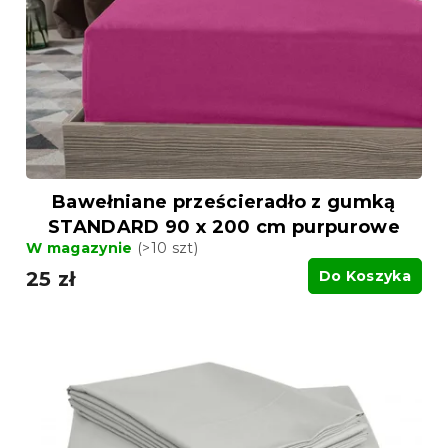
r
r
o
o
d
d
u
u
k
k
t
t
ó
ó
w
w
Bawełniane prześcieradło z gumką
STANDARD 90 x 200 cm purpurowe
W magazynie
(>10 szt)
25 zł
Do Koszyka