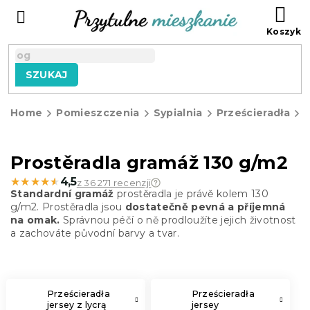
Przejść
KO
do
treści
SZUKAJ
Home
Pomieszczenia
Sypialnia
Prześcieradła
P
g
Prostěradla gramáž 130 g/m2
★★★★★
★★★★★
4,5
z 36 271 recenzji
Standardní gramáž
prostěradla je právě kolem 130
g/m2. Prostěradla jsou
dostatečně pevná a příjemná
na omak.
Správnou péčí o ně prodloužíte jejich životnost
a zachováte původní barvy a tvar.
Prześcieradła
Prześcieradła
jersey z lycrą
jersey