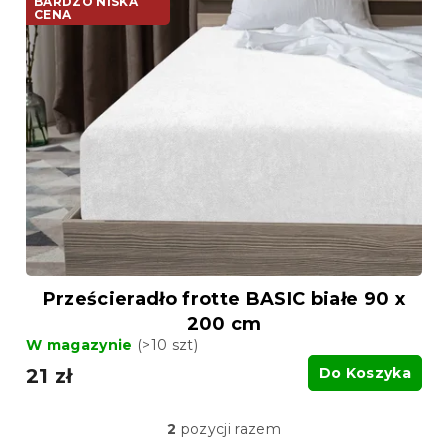
BARDZO NISKA
CENA
Prześcieradło frotte BASIC białe 90 x
200 cm
W magazynie
(>10 szt)
21 zł
Do Koszyka
2
pozycji razem
K