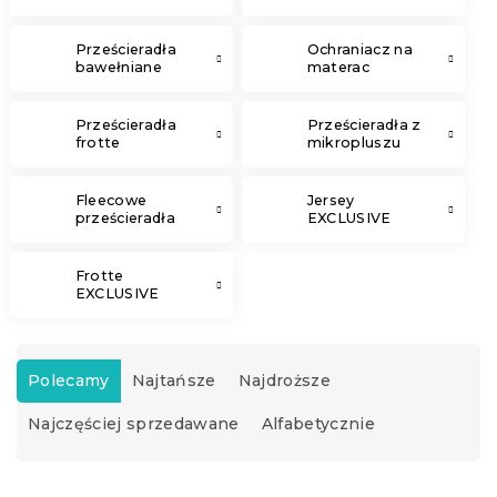
Prześcieradła
Ochraniacz na
bawełniane
materac
Prześcieradła
Prześcieradła z
frotte
mikropluszu
Fleecowe
Jersey
prześcieradła
EXCLUSIVE
Frotte
EXCLUSIVE
S
o
Polecamy
Najtańsze
Najdroższe
r
Najczęściej sprzedawane
Alfabetycznie
t
o
w
L