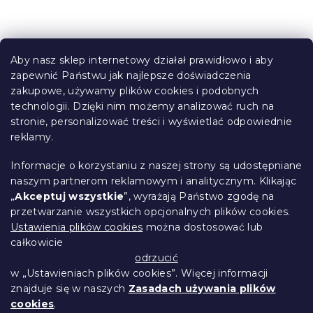
o
n
t
S
r
t
o
Aby nasz sklep internetowy działał prawidłowo i aby
o
l
zapewnić Państwu jak najlepsze doświadczenia
Informacje dla Ciebie
k
p
zakupowe, używamy plików cookies i podobnych
i
k
technologii. Dzięki nim możemy analizować ruch na
Śledzenie zamówienia
l
a
stronie, personalizować treści i wyświetlać odpowiednie
i
Opcje dostawy
s
reklamy.
Metody płatności
t
Reklamacje i zwroty towarów
y
Informacje o korzystaniu z naszej strony są udostępniane
Kontakt
naszym partnerom reklamowym i analitycznym. Klikając
Regulamin
„
Akceptuj wszystkie
”, wyrażają Państwo zgodę na
przetwarzanie wszystkich opcjonalnych plików cookies.
Ochrona danych osobowych
Ustawienia plików cookies
można dostosować lub
Kodeks etyczny
całkowicie
Dla partnerów
odrzucić
w „Ustawieniach plików cookies”. Więcej informacji
znajduje się w naszych
Zasadach używania plików
cookies
.