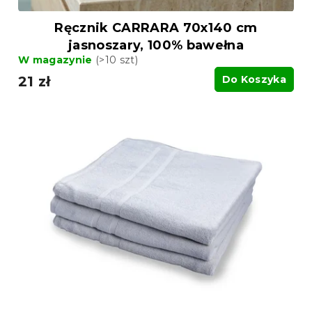
w
Ręcznik CARRARA 70x140 cm
jasnoszary, 100% bawełna
W magazynie
(>10 szt)
21 zł
Do Koszyka