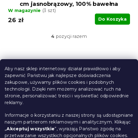
cm jasnobrązowy, 100% bawełna
W magazynie
(3 szt)
26 zł
Do Koszyka
4
pozycji razem
K
o
n
t
S
r
t
o
Aby nasz sklep internetowy działał prawidłowo i aby
o
l
zapewnić Państwu jak najlepsze doświadczenia
Informacje dla Ciebie
k
p
zakupowe, używamy plików cookies i podobnych
i
k
technologii. Dzięki nim możemy analizować ruch na
Śledzenie zamówienia
l
a
stronie, personalizować treści i wyświetlać odpowiednie
i
Opcje dostawy
reklamy.
s
Metody płatności
t
Reklamacje i zwroty towarów
y
Informacje o korzystaniu z naszej strony są udostępniane
Kontakt
naszym partnerom reklamowym i analitycznym. Klikając
Regulamin
„
Akceptuj wszystkie
”, wyrażają Państwo zgodę na
przetwarzanie wszystkich opcjonalnych plików cookies.
Ochrona danych osobowych