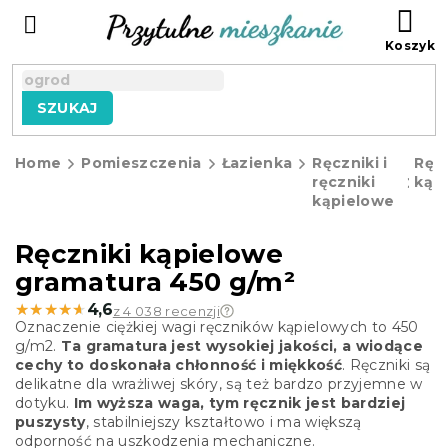
Przejść
KO
do
treści
SZUKAJ
Home
Pomieszczenia
Łazienka
Ręczniki i
Ręcz
ręczniki
kąp
kąpielowe
Ręczniki kąpielowe
gramatura 450 g/m²
★★★★★
★★★★★
4,6
z 4 038 recenzji
Oznaczenie ciężkiej wagi ręczników kąpielowych to 450
g/m2.
Ta gramatura jest wysokiej jakości, a wiodące
cechy to doskonała chłonność i miękkość
. Ręczniki są
delikatne dla wrażliwej skóry, są też bardzo przyjemne w
dotyku.
Im wyższa waga, tym ręcznik jest bardziej
puszysty
, stabilniejszy kształtowo i ma większą
odporność na uszkodzenia mechaniczne.