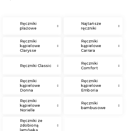
Ręczniki
Najtańsze
plażowe
ręczniki
Ręczniki
Ręczniki
kąpielowe
kąpielowe
Clarysse
Carrara
Elegance
Ręczniki
Ręczniki Classic
Comfort
Ręczniki
Ręczniki
kąpielowe
kąpielowe
Donna
Emboria
Ręczniki
Ręczniki
kąpielowe
bambusowe
Norielle
Ręczniki ze
zdobioną
lamówką