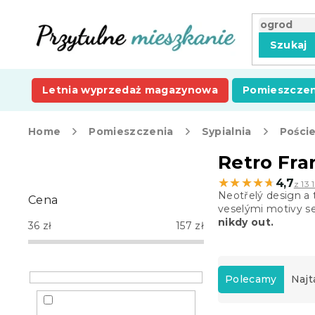
Przejść
do
treści
Szukaj
Letnia wyprzedaż magazynowa
Pomieszczen
Home
Pomieszczenia
Sypialnia
Poście
P
Retro Fra
a
★★★★★
★★★★★
4,7
z 13 
s
Neotřelý design a 
Cena
e
veselými motivy se
k
nikdy out.
36
zł
157
zł
b
o
S
c
o
Polecamy
Najt
z
r
n
t
y