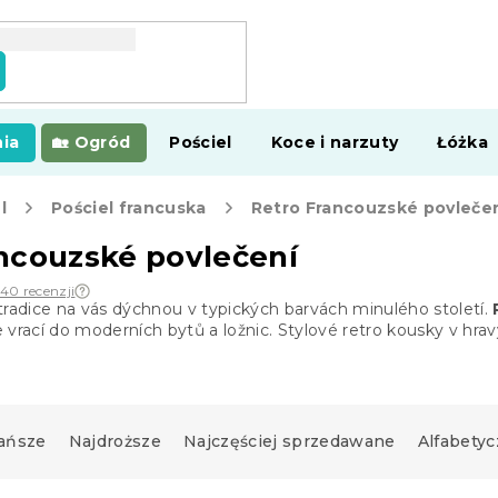
ia
Ogród
Pościel
Koce i narzuty
Łóżka
l
Pościel francuska
Retro Francouzské povleče
ncouzské povlečení
140 recenzji
tradice na vás dýchnou v typických barvách minulého století.
 vrací do moderních bytů a ložnic. Stylové retro kousky v h
ańsze
Najdroższe
Najczęściej sprzedawane
Alfabetyc