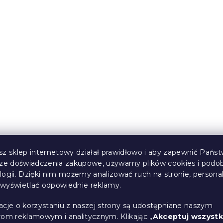
ikropluszu
Pościel z mikropluszu
ATS kremowa
FESTIVE MAGIC biała
(>10 szt)
W magazynie
(>10 szt)
115 zł
od
Ciepłe
sz sklep internetowy działał prawidłowo i aby zapewnić Państ
sze doświadczenia zakupowe, używamy plików cookies i podo
logii. Dzięki nim możemy analizować ruch na stronie, persona
i wyświetlać odpowiednie reklamy.
ikropluszu
Pościel z mikropluszu
acje o korzystaniu z naszej strony są udostępniane naszym
 beżowa
SNOWMAN AND
rom reklamowym i analitycznym. Klikając „
Akceptuj wszystk
GINGERBREAD zielone