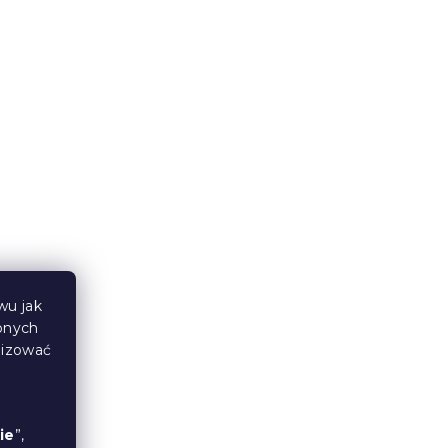
Pościel z mikropluszu
HERBAR beżowa
W magazynie
(>10 szt)
115 zł
od
wu jak
bnych
lizować
Pościel z mikropluszu THE
FOX AND THE HARE
ie
”,
ciemnozielona