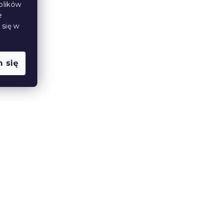
plików
W magazynie
(>10 szt)
e
107 zł
 się w
od
 się
ZENVIA