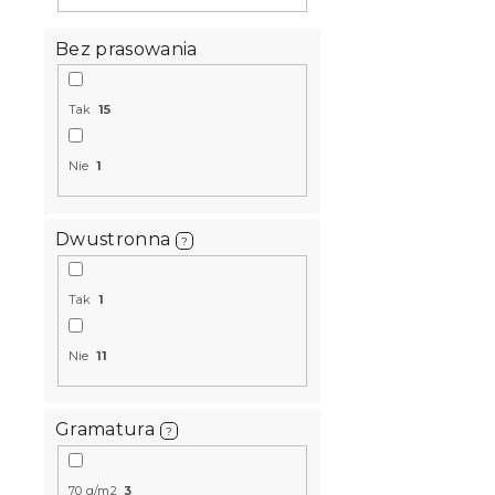
Bez prasowania
Tak
15
Nie
1
Pościel z m
RETRO BIRD
Dwustronna
?
W magazynie
49 zł
od
Tak
1
Nie
11
Gramatura
?
70 g/m2
3