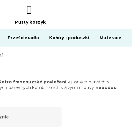
Pusty koszyk
KOSZYK
Prześcieradła
Kołdry i poduszki
Materace
ní
Retro francouzské povlečení
v jasných barvách s
ravých barevných kombinacích s živými motivy
nebudou
znie