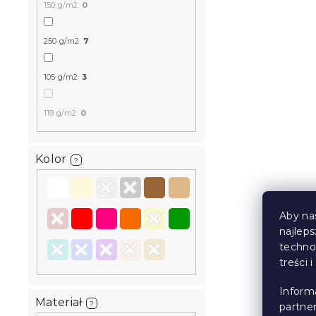
150 g/m2
0
Pościel z m
COLORED C
250 g/m2
7
W magazynie
107 zł
od
105 g/m2
3
119 g/m2
0
Wyprzedaż
Kolor
?
Aby na
najlep
techno
treści 
Pościel z m
Inform
PURRSLEEP
Materiał
?
partne