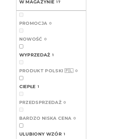
W MAGAZYNIE
17
L
o
i
w
s
a
PROMOCJA
t
0
n
a
i
p
e
NOWOŚĆ
0
r
p
o
r
WYPRZEDAŻ
1
d
o
u
d
PRODUKT POLSKI 🇵🇱
k
0
u
t
k
Polibawełni
ó
t
CIEPŁE
1
HEART RET
w
ó
W magazynie
w
PRZEDSPRZEDAŻ
0
45 zł
od
BARDZO NISKA CENA
0
ULUBIONY WZ
ULUBIONY WZÓR
1