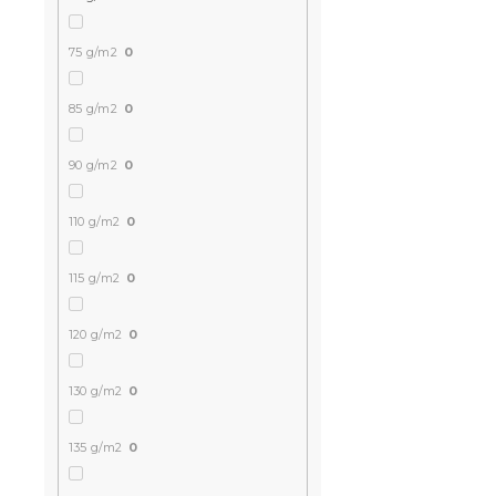
75 g/m2
0
85 g/m2
0
Kreponowa 
POLY beżo
90 g/m2
0
W magazynie
59 zł
od
110 g/m2
0
115 g/m2
0
120 g/m2
0
130 g/m2
0
135 g/m2
0