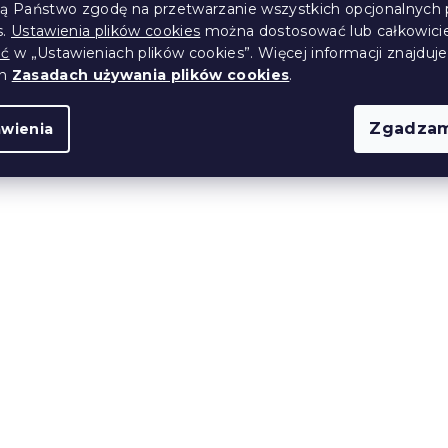
ją Państwo zgodę na przetwarzanie wszystkich opcjonalnych 
(>10 szt)
W magazynie
(7 szt)
s.
Ustawienia plików cookies
można dostosować lub całkowici
102 zł
ić
w „Ustawieniach plików cookies”. Więcej informacji znajduje
od
ch
Zasadach używania plików cookies
.
Zgadzam
awienia
olibawełny
Pościel z polibawełny 
LY beżowa
POLY kolorowa
(>10 szt)
W magazynie
(>10 szt)
36 zł
od