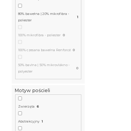
80% bawełna | 20% mikrofibra -
1
poliester
100% mikrofibra - poliester
0
100% czesana bawełna Renforcé
0
50% bavlna | 50% mikrovlákno -
0
polyester
Motyw pościeli
Zwierzęta
6
Abstrakcyjny
1