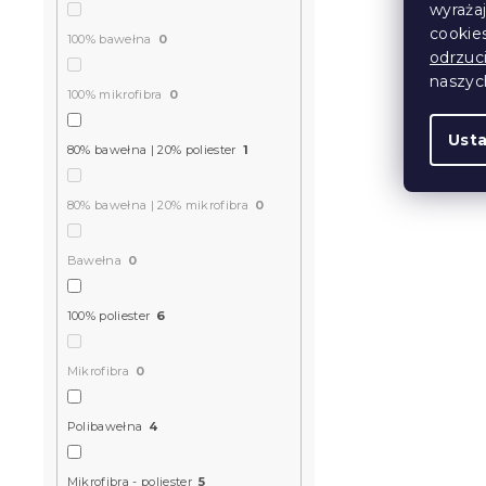
wyraża
W magazynie
cookie
100% bawełna
0
107 zł
odrzuc
od
naszy
100% mikrofibra
0
Ust
80% bawełna | 20% poliester
1
80% bawełna | 20% mikrofibra
0
Bawełna
0
100% poliester
6
Pościel z p
Mikrofibra
0
HERBAR PO
W magazynie
Polibawełna
4
48 zł
od
Mikrofibra - poliester
5