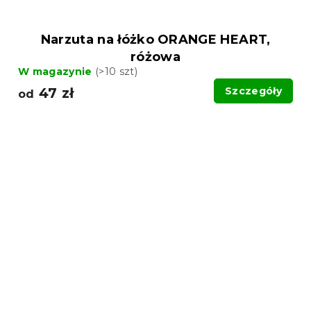
Narzuta na łóżko ORANGE HEART,
różowa
W magazynie
(>10 szt)
47 zł
Szczegóły
od