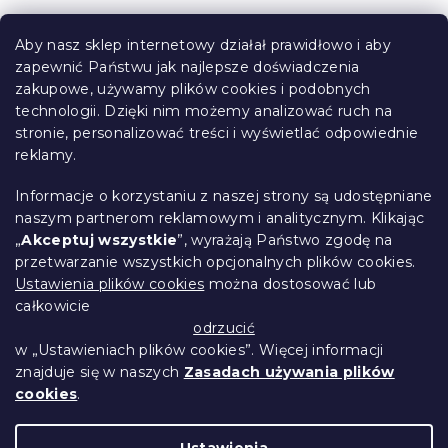
t
S
r
t
o
Aby nasz sklep internetowy działał prawidłowo i aby
o
l
zapewnić Państwu jak najlepsze doświadczenia
Informacje dla Ciebie
k
p
zakupowe, używamy plików cookies i podobnych
i
k
technologii. Dzięki nim możemy analizować ruch na
Śledzenie zamówienia
l
a
stronie, personalizować treści i wyświetlać odpowiednie
i
Opcje dostawy
reklamy.
s
Metody płatności
t
Reklamacje i zwroty towarów
y
Informacje o korzystaniu z naszej strony są udostępniane
Kontakt
naszym partnerom reklamowym i analitycznym. Klikając
Regulamin
„
Akceptuj wszystkie
”, wyrażają Państwo zgodę na
przetwarzanie wszystkich opcjonalnych plików cookies.
Ochrona danych osobowych
Ustawienia plików cookies
można dostosować lub
Kodeks etyczny
całkowicie
Dla partnerów
odrzucić
w „Ustawieniach plików cookies”. Więcej informacji
znajduje się w naszych
Zasadach używania plików
cookies
.
Opracował Shoptet Premium