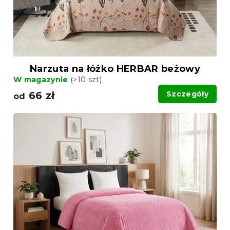
u
k
k
t
t
ó
ó
w
w
Narzuta na łóżko HERBAR beżowy
W magazynie
(>10 szt)
66 zł
Szczegóły
od