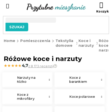
Przejść
KO
do
treści
SZUKAJ
Home
Pomieszczenia
Tekstylia
Koce i
Różow
domowe
narzuty
koce i
narzut
Różowe koce i narzuty
★★★★★
★★★★★
4,7
z 8 173 recenzji
Narzuty na
Koce z
łóżko
barankiem
Koce z
Koce polarowe
mikrofibry