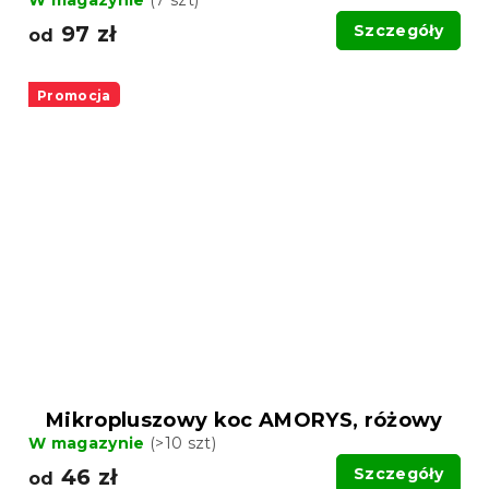
W magazynie
(7 szt)
97 zł
Szczegóły
od
Promocja
Mikropluszowy koc AMORYS, różowy
W magazynie
(>10 szt)
46 zł
Szczegóły
od