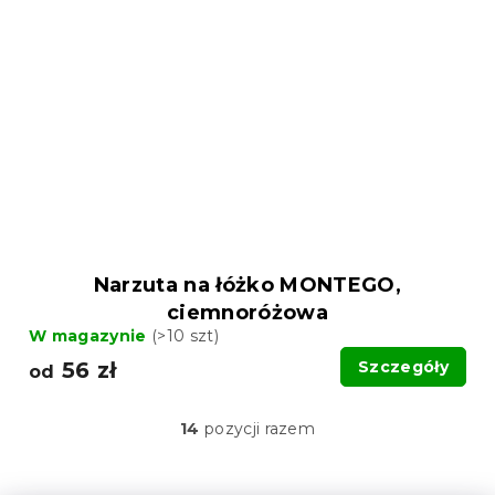
Narzuta na łóżko MONTEGO,
ciemnoróżowa
W magazynie
(>10 szt)
56 zł
Szczegóły
od
14
pozycji razem
K
o
n