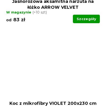
Jasnoróżowa aksamitna narzuta na
łóżko ARROW VELVET
W magazynie
(>10 szt)
83 zł
Szczegóły
od
Koc z mikrofibry VIOLET 200x230 cm