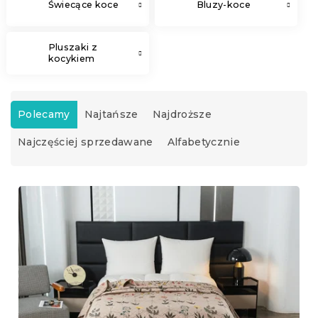
Świecące koce
Bluzy-koce
Pluszaki z
kocykiem
S
o
Polecamy
Najtańsze
Najdroższe
r
Najczęściej sprzedawane
Alfabetycznie
t
o
w
L
a
i
n
s
i
t
e
a
p
p
r
r
o
o
d
d
u