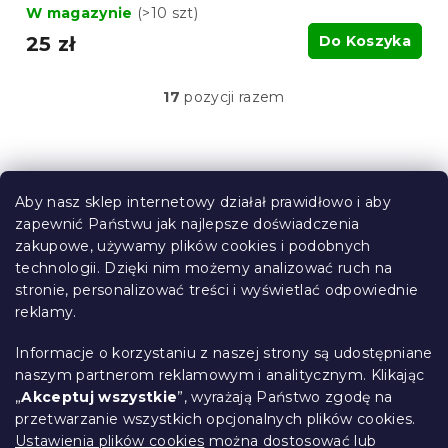
W magazynie
(>10 szt)
25 zł
Do Koszyka
17
pozycji razem
K
o
n
t
S
r
t
o
Aby nasz sklep internetowy działał prawidłowo i aby
o
l
zapewnić Państwu jak najlepsze doświadczenia
Informacje dla Ciebie
k
p
zakupowe, używamy plików cookies i podobnych
i
k
technologii. Dzięki nim możemy analizować ruch na
Śledzenie zamówienia
l
a
stronie, personalizować treści i wyświetlać odpowiednie
i
Opcje dostawy
reklamy.
s
Metody płatności
t
Reklamacje i zwroty towarów
y
Informacje o korzystaniu z naszej strony są udostępniane
Kontakt
naszym partnerom reklamowym i analitycznym. Klikając
Regulamin
„
Akceptuj wszystkie
”, wyrażają Państwo zgodę na
przetwarzanie wszystkich opcjonalnych plików cookies.
Ochrona danych osobowych
Ustawienia plików cookies
można dostosować lub
Kodeks etyczny