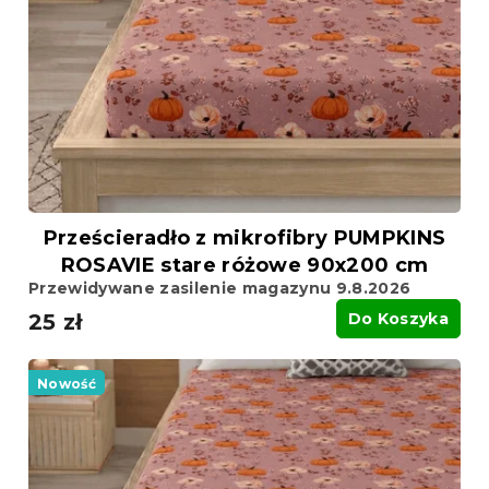
p
r
r
o
o
d
d
u
u
k
k
t
t
ó
ó
w
w
Prześcieradło z mikrofibry PUMPKINS
ROSAVIE stare różowe 90x200 cm
Przewidywane zasilenie magazynu 9.8.2026
25 zł
Do Koszyka
Nowość