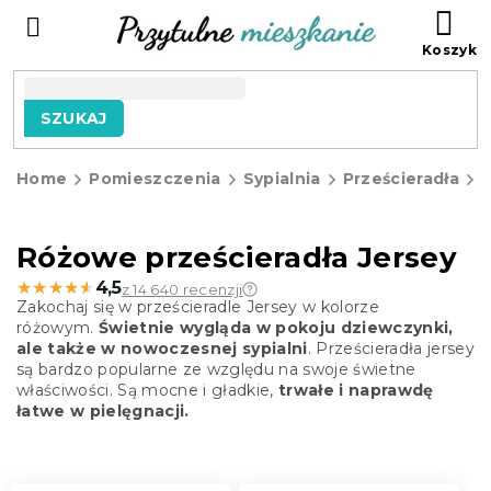
Przejść
KO
do
treści
SZUKAJ
Home
Pomieszczenia
Sypialnia
Prześcieradła
P
j
Różowe prześcieradła Jersey
★★★★★
★★★★★
4,5
z 14 640 recenzji
Zakochaj się w prześcieradle Jersey w kolorze
różowym.
Świetnie wygląda w pokoju dziewczynki,
ale także w nowoczesnej sypialni
. Prześcieradła jersey
są bardzo popularne ze względu na swoje świetne
właściwości. Są mocne i gładkie,
trwałe i naprawdę
łatwe w pielęgnacji.