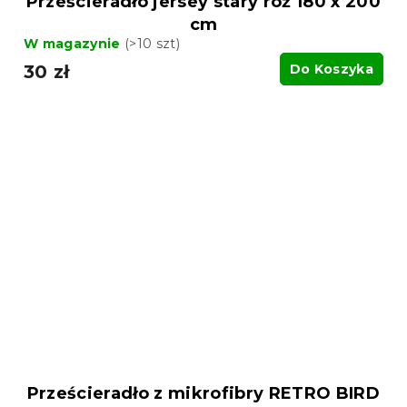
Prześcieradło jersey stary róż 180 x 200
cm
W magazynie
(>10 szt)
30 zł
Do Koszyka
Prześcieradło z mikrofibry RETRO BIRD