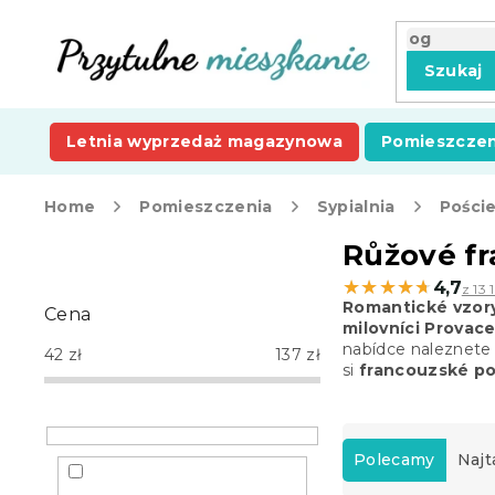
Przejść
do
treści
Szukaj
Letnia wyprzedaż magazynowa
Pomieszczen
Home
Pomieszczenia
Sypialnia
Poście
P
Růžové fr
a
★★★★★
★★★★★
4,7
z 13 
s
Romantické vzory
Cena
e
milovníci Provace
k
nabídce naleznete 
42
zł
137
zł
b
si
francouzské po
o
c
S
z
o
Polecamy
Najt
n
r
y