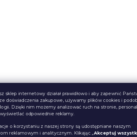
ikroflanelu
Pościel z mikropluszu
iemnoniebieska
VELVETIA kolorowa
(>10 szt)
W magazynie
(>10 szt)
86 zł
od
sz sklep internetowy działał prawidłowo i aby zapewnić Państ
sze doświadczenia zakupowe, używamy plików cookies i podo
logii. Dzięki nim możemy analizować ruch na stronie, persona
i wyświetlać odpowiednie reklamy.
acje o korzystaniu z naszej strony są udostępniane naszym
rom reklamowym i analitycznym. Klikając „
Akceptuj wszystk