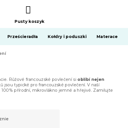
Pusty koszyk
KOSZYK
Prześcieradła
Kołdry i poduszki
Materace
ení
ncie. Růžové francouzské povlečení si
oblíbí nejen
tů jsou typické pro francouzské povlečení.
V naší
 100% přírodní, mikrovlákno jemné a hřejivé
. Zamilujte
znie