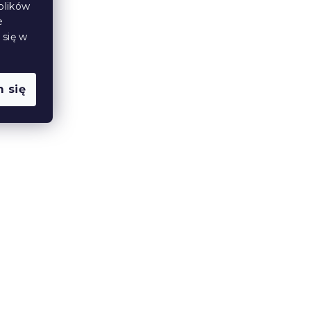
plików
e
 się w
ra
 się