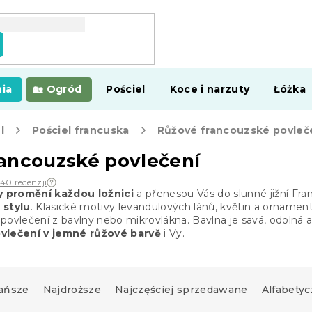
ia
Ogród
Pościel
Koce i narzuty
Łóżka
l
Pościel francuska
Růžové francouzské povleč
ancouzské povlečení
140 recenzji
 promění každou ložnici
a přenesou Vás do slunné jižní Fra
 stylu
. Klasické motivy levandulových lánů, květin a ornamen
povlečení z bavlny nebo mikrovlákna. Bavlna je savá, odolná a
vlečení
v jemné růžové barvě
i Vy.
ańsze
Najdroższe
Najczęściej sprzedawane
Alfabetyc