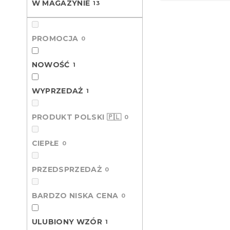
W MAGAZYNIE
t
13
L
o
i
w
Nowość
s
a
PROMOCJA
0
t
n
a
i
NOWOŚĆ
1
p
e
r
p
WYPRZEDAŻ
1
o
r
d
o
u
PRODUKT POLSKI 🇵🇱
d
0
k
u
t
k
CIEPŁE
Pościel z m
0
ó
t
PUMPKINS 
w
ó
jasnoróżow
PRZEDSPRZEDAŻ
0
w
Przewidywane 
9.8.2026
BARDZO NISKA CENA
0
49 zł
od
ULUBIONY WZÓR
1