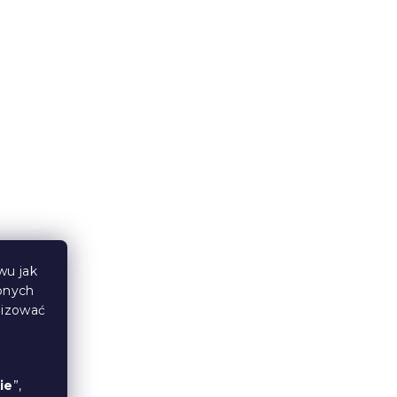
Pościel z polibawełny
BLUMIRA POLY kolorowa
W magazynie
(>10 szt)
49 zł
od
wu jak
bnych
lizować
ie
”,