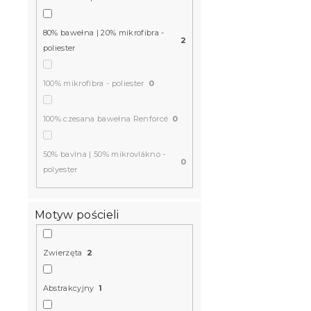
80% bawełna | 20% mikrofibra -
2
poliester
100% mikrofibra - poliester
0
100% czesana bawełna Renforcé
0
50% bavlna | 50% mikrovlákno -
0
polyester
Motyw pościeli
Zwierzęta
2
Abstrakcyjny
1