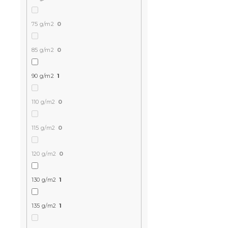
75 g/m2
0
85 g/m2
0
90 g/m2
1
Bawełniana
110 g/m2
0
fioletowo-
115 g/m2
0
W magazynie
52 zł
od
120 g/m2
0
130 g/m2
1
135 g/m2
1