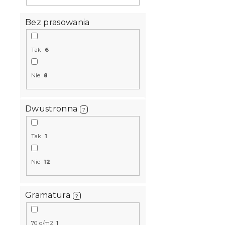
Wyprzedaż
Bez prasowania
Tak
6
Nie
8
Dwustronna
?
Bawełniana
różowo-fio
Tak
1
bawełna
W magazynie
Nie
12
52 zł
od
Gramatura
?
70 g/m2
1