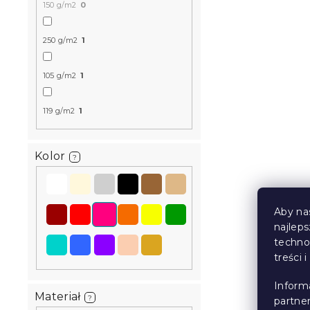
150 g/m2
0
250 g/m2
1
105 g/m2
1
Pościel z m
119 g/m2
1
STARMISS c
W magazynie
53 zł
od
Kolor
?
Aby na
najlep
techno
treści 
Inform
Materiał
?
partne