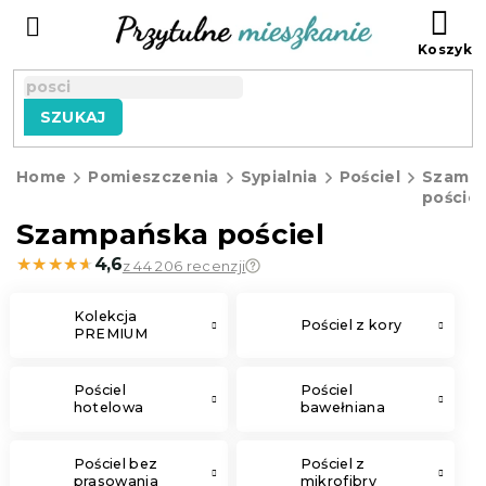
Przejść
KO
do
treści
SZUKAJ
Home
Pomieszczenia
Sypialnia
Pościel
Szamp
pościel
Szampańska pościel
★★★★★
★★★★★
4,6
z 44 206 recenzji
Kolekcja
Pościel z kory
PREMIUM
Pościel
Pościel
hotelowa
bawełniana
Pościel bez
Pościel z
prasowania
mikrofibry