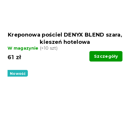
Kreponowa pościel DENYX BLEND szara,
kieszeń hotelowa
W magazynie
(>10 szt)
61 zł
Szczegóły
Nowość