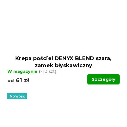
Krepa pościel DENYX BLEND szara,
zamek błyskawiczny
W magazynie
(>10 szt)
61 zł
Szczegóły
od
Nowość