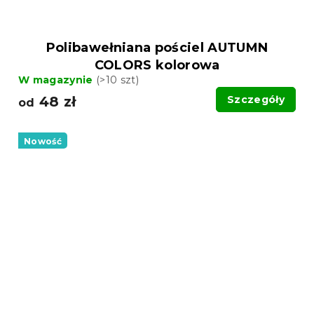
Polibawełniana pościel AUTUMN
COLORS kolorowa
W magazynie
(>10 szt)
48 zł
Szczegóły
od
Nowość