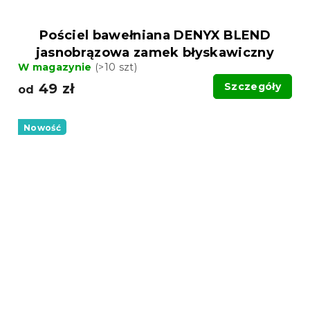
Pościel bawełniana DENYX BLEND
jasnobrązowa zamek błyskawiczny
W magazynie
(>10 szt)
49 zł
Szczegóły
od
Nowość