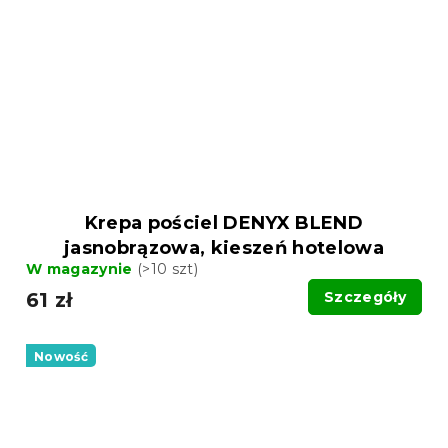
Krepa pościel DENYX BLEND
jasnobrązowa, kieszeń hotelowa
W magazynie
(>10 szt)
61 zł
Szczegóły
Nowość