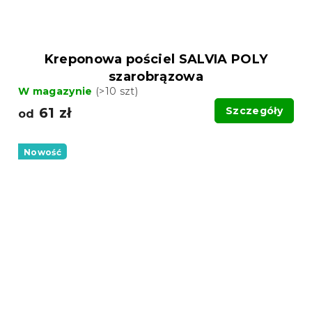
Kreponowa pościel SALVIA POLY
szarobrązowa
W magazynie
(>10 szt)
61 zł
Szczegóły
od
Nowość