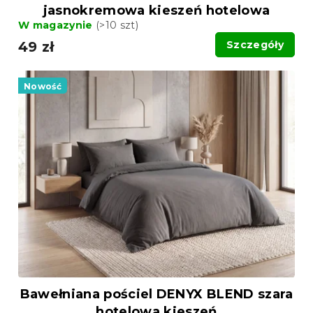
jasnokremowa kieszeń hotelowa
W magazynie
(>10 szt)
49 zł
Szczegóły
Nowość
Bawełniana pościel DENYX BLEND szara
hotelowa kieszeń