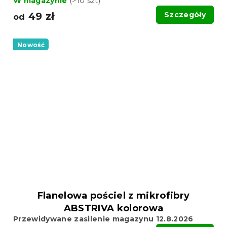
W magazynie
(>10 szt)
49 zł
Szczegóły
od
Nowość
Flanelowa pościel z mikrofibry
ABSTRIVA kolorowa
Przewidywane zasilenie magazynu 12.8.2026