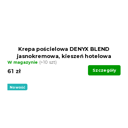
Krepa pościelowa DENYX BLEND
jasnokremowa, kieszeń hotelowa
W magazynie
(>10 szt)
61 zł
Szczegóły
Nowość