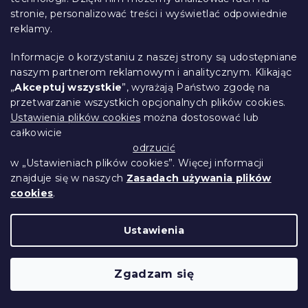
stronie, personalizować treści i wyświetlać odpowiednie
Nowość
reklamy.
Informacje o korzystaniu z naszej strony są udostępniane
naszym partnerom reklamowym i analitycznym. Klikając
„
Akceptuj wszystkie
”, wyrażają Państwo zgodę na
przetwarzanie wszystkich opcjonalnych plików cookies.
Ustawienia plików cookies
można dostosować lub
całkowicie
odrzucić
w „Ustawieniach plików cookies”. Więcej informacji
znajduje się w naszych
Zasadach używania plików
cookies
.
Pościel z mikrofibry CATS AND
Ustawienia
PUMPKINS kolorowa
Przewidywane zasilenie magazynu 9.8.2026
Zgadzam się
49 zł
Szczegóły
od