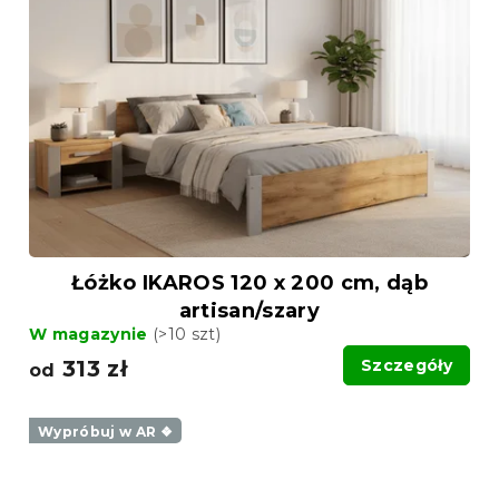
Łóżko IKAROS 120 x 200 cm, dąb
artisan/szary
W magazynie
(>10 szt)
313 zł
Szczegóły
od
Wypróbuj w AR ❖