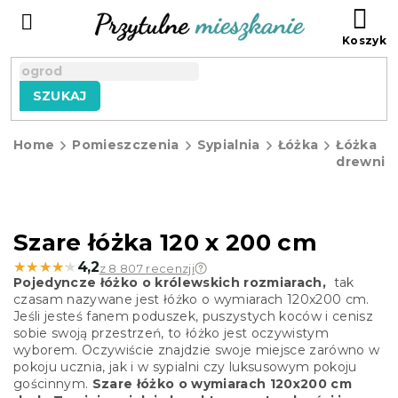
Przejść
KO
do
treści
SZUKAJ
Home
Pomieszczenia
Sypialnia
Łóżka
Łóżka
drewnia
Szare łóżka 120 x 200 cm
★★★★★
★★★★★
4,2
z 8 807 recenzji
Pojedyncze łóżko o królewskich rozmiarach,
tak
czasam nazywane jest łóżko o wymiarach 120x200 cm.
Jeśli jesteś fanem poduszek, puszystych koców i cenisz
sobie swoją przestrzeń, to łóżko jest oczywistym
wyborem. Oczywiście znajdzie swoje miejsce zarówno w
pokoju ucznia, jak i w sypialni czy luksusowym pokoju
gościnnym.
Szare łóżko o wymiarach 120x200 cm