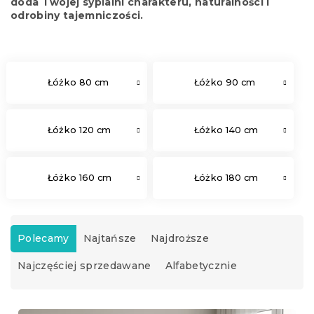
doda Twojej sypialni charakteru, naturalności i
odrobiny tajemniczości.
Łóżko 80 cm
Łóżko 90 cm
Łóżko 120 cm
Łóżko 140 cm
Łóżko 160 cm
Łóżko 180 cm
S
o
Polecamy
Najtańsze
Najdroższe
r
Najczęściej sprzedawane
Alfabetycznie
t
o
w
L