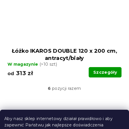
Łóżko IKAROS DOUBLE 120 x 200 cm,
antracyt/biały
W magazynie
(>10 szt)
313 zł
Szczegóły
od
6
pozycji razem
K
o
n
t
S
r
t
o
Aby nasz sklep internetowy działał prawidłowo i aby
o
l
zapewnić Państwu jak najlepsze doświadczenia
Informacje dla Ciebie
k