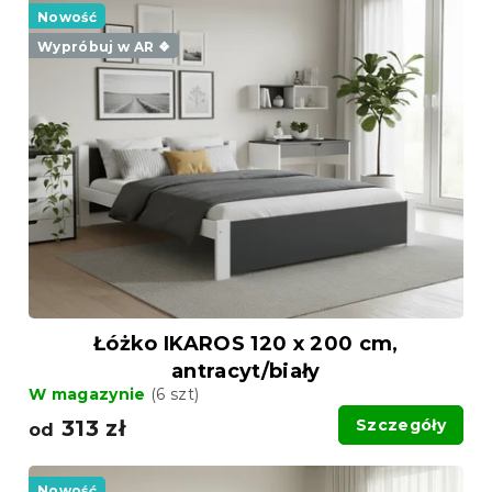
a
i
Nowość
n
s
i
Wypróbuj w AR ❖
t
e
a
p
p
r
r
o
o
d
d
u
u
k
k
t
t
ó
ó
w
w
Łóżko IKAROS 120 x 200 cm,
antracyt/biały
W magazynie
(6 szt)
313 zł
Szczegóły
od
Nowość