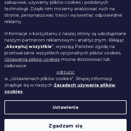
p
zakupowe, używamy plików cookies i podobnych
i
k
technologii. Dzięki nim możemy analizować ruch na
Śledzenie zamówienia
l
a
stronie, personalizować treści i wyświetlać odpowiednie
i
Opcje dostawy
s
reklamy.
Metody płatności
t
Reklamacje i zwroty towarów
y
Informacje o korzystaniu z naszej strony są udostępniane
Kontakt
naszym partnerom reklamowym i analitycznym. Klikając
Regulamin
„
Akceptuj wszystkie
”, wyrażają Państwo zgodę na
przetwarzanie wszystkich opcjonalnych plików cookies.
Ochrona danych osobowych
Ustawienia plików cookies
można dostosować lub
Kodeks etyczny
całkowicie
Dla partnerów
odrzucić
w „Ustawieniach plików cookies”. Więcej informacji
znajduje się w naszych
Zasadach używania plików
cookies
.
Opracował Shoptet Premium
Ustawienia
Copyright 2026
Przytulne Mieszkanie
.
Wszystkie prawa zastrzeżone.
Edytuj ustawienia
Zgadzam się
plików cookie