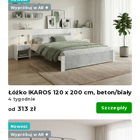
Wypróbuj w AR ❖
Łóżko IKAROS 120 x 200 cm, beton/biały
4 tygodnie
313 zł
Szczegóły
od
Nowość
Wypróbuj w AR ❖