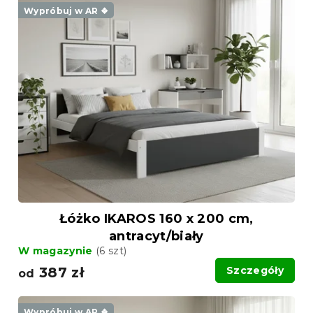
a
i
Wypróbuj w AR ❖
n
s
i
t
e
a
p
p
r
r
o
o
d
d
u
u
k
k
t
t
ó
ó
w
w
Łóżko IKAROS 160 x 200 cm,
antracyt/biały
W magazynie
(6 szt)
387 zł
Szczegóły
od
Wypróbuj w AR ❖