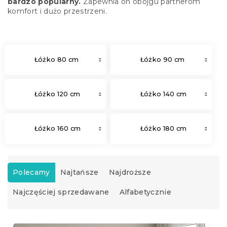
bardzo popularny.
Zapewnia on obojgu partnerom
komfort i dużo przestrzeni.
Łóżko 80 cm
Łóżko 90 cm
Łóżko 120 cm
Łóżko 140 cm
Łóżko 160 cm
Łóżko 180 cm
S
o
Polecamy
Najtańsze
Najdroższe
r
Najczęściej sprzedawane
Alfabetycznie
t
o
w
L