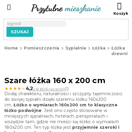
Przejść
KO
do
treści
SZUKAJ
Home
Pomieszczenia
Sypialnia
Łóżka
Łóżka
drewnia
Szare łóżka 160 x 200 cm
★★★★★
★★★★★
4,2
z 8 806 recenzji
Dodaj charakteru, naturalności i szczypty tajemniczości
do swojej sypialni dzięki szaremu łóżku 160x200
cm.
Łóżko o wymiarach 160x200 cm to klasyczne
łóżko podwójne
. Jest ono często stosowane w
mniejszych sypialniach, hotelach, pensjonatach i
wszędzie tam, gdzie nie mieści się łóżko o wymiarach
180x200 cm. Ten typ łóżka jest
przyjemnie szeroki i