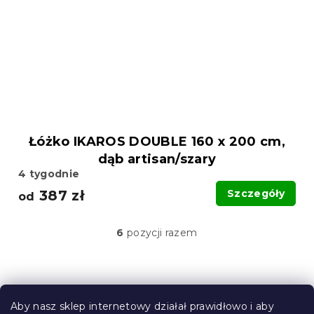
Łóżko IKAROS DOUBLE 160 x 200 cm,
dąb artisan/szary
4 tygodnie
387 zł
Szczegóły
od
6
pozycji razem
K
o
n
t
S
r
t
o
Aby nasz sklep internetowy działał prawidłowo i aby