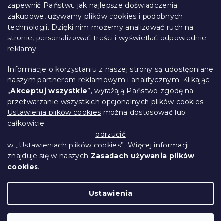
o
l
zapewnić Państwu jak najlepsze doświadczenia
Informacje dla Ciebie
k
p
zakupowe, używamy plików cookies i podobnych
i
k
technologii. Dzięki nim możemy analizować ruch na
Śledzenie zamówienia
l
a
stronie, personalizować treści i wyświetlać odpowiednie
i
Opcje dostawy
s
reklamy.
Metody płatności
t
Reklamacje i zwroty towarów
y
Informacje o korzystaniu z naszej strony są udostępniane
Kontakt
naszym partnerom reklamowym i analitycznym. Klikając
Regulamin
„
Akceptuj wszystkie
”, wyrażają Państwo zgodę na
przetwarzanie wszystkich opcjonalnych plików cookies.
Ochrona danych osobowych
Ustawienia plików cookies
można dostosować lub
Kodeks etyczny
całkowicie
Dla partnerów
odrzucić
w „Ustawieniach plików cookies”. Więcej informacji
znajduje się w naszych
Zasadach używania plików
cookies
.
Opracował Shoptet Premium
Ustawienia
Copyright 2026
Przytulne Mieszkanie
.
Wszystkie prawa zastrzeżone.
Edytuj ustawienia