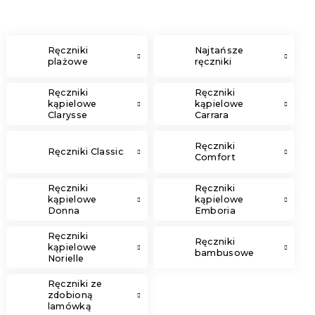
Ręczniki
Najtańsze
plażowe
ręczniki
Ręczniki
Ręczniki
kąpielowe
kąpielowe
Clarysse
Carrara
Elegance
Ręczniki
Ręczniki Classic
Comfort
Ręczniki
Ręczniki
kąpielowe
kąpielowe
Donna
Emboria
Ręczniki
Ręczniki
kąpielowe
bambusowe
Norielle
Ręczniki ze
zdobioną
lamówką