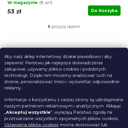
W magazynie
(8 szt)
53 zł
Do Koszyka
5
pozycji razem
K
o
n
t
S
r
t
o
Aby nasz sklep internetowy działał prawidłowo i aby
o
l
zapewnić Państwu jak najlepsze doświadczenia
Informacje dla Ciebie
k
p
zakupowe, używamy plików cookies i podobnych
i
k
technologii. Dzięki nim możemy analizować ruch na
Śledzenie zamówienia
l
a
stronie, personalizować treści i wyświetlać odpowiednie
i
Opcje dostawy
reklamy.
s
Metody płatności
t
Reklamacje i zwroty towarów
y
Informacje o korzystaniu z naszej strony są udostępniane
Kontakt
naszym partnerom reklamowym i analitycznym. Klikając
Regulamin
„
Akceptuj wszystkie
”, wyrażają Państwo zgodę na
przetwarzanie wszystkich opcjonalnych plików cookies.
Ochrona danych osobowych
Ustawienia plików cookies
można dostosować lub
Kodeks etyczny