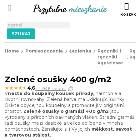
Przejść
KO
do
treści
SZUKAJ
Home
Pomieszczenia
Łazienka
Ręczniki i
Ręcz
ręczniki
kąp
kąpielowe
Zelené osušky 400 g/m2
★★★★★
★★★★★
4,6
z 4 048 recenzji
V
neste do koupelny kousek přírody
, harmonie a
životní rovnováhy. Zelená barva má uklidňující účinky.
Oživte obyčejnou koupelny a proměňte ji v originální
prostor.
Zelené
osušky o gramáži 400 g/m2
jsou
vyrobeny z přírodních bavlněných vláken. Střední gramáž
řadí osušky mezi klasické a velice oblíbené v mnoha
domácnostech. Zamilujte si i Vy jejich
měkkost, savost
a tvarovou stálost.