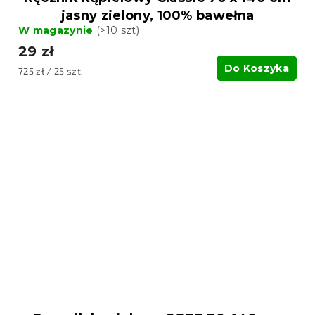
jasny zielony, 100% bawełna
W magazynie
(>10 szt)
29 zł
Do Koszyka
Cena
725 zł / 25 szt.
jednostkowa: