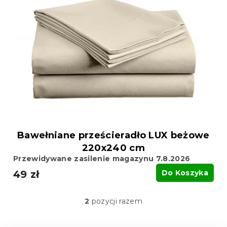
Bawełniane prześcieradło LUX beżowe
220x240 cm
Przewidywane zasilenie magazynu 7.8.2026
49 zł
Do Koszyka
2
pozycji razem
K
o
n