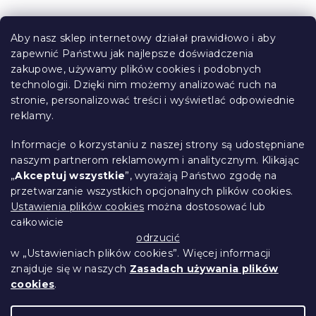
t
S
r
t
o
Aby nasz sklep internetowy działał prawidłowo i aby
o
l
zapewnić Państwu jak najlepsze doświadczenia
Informacje dla Ciebie
k
p
zakupowe, używamy plików cookies i podobnych
i
k
technologii. Dzięki nim możemy analizować ruch na
Śledzenie zamówienia
l
a
stronie, personalizować treści i wyświetlać odpowiednie
i
Opcje dostawy
s
reklamy.
Metody płatności
t
Reklamacje i zwroty towarów
y
Informacje o korzystaniu z naszej strony są udostępniane
Kontakt
naszym partnerom reklamowym i analitycznym. Klikając
Regulamin
„
Akceptuj wszystkie
”, wyrażają Państwo zgodę na
przetwarzanie wszystkich opcjonalnych plików cookies.
Ochrona danych osobowych
Ustawienia plików cookies
można dostosować lub
Kodeks etyczny
całkowicie
Dla partnerów
odrzucić
w „Ustawieniach plików cookies”. Więcej informacji
znajduje się w naszych
Zasadach używania plików
cookies
.
Opracował Shoptet Premium