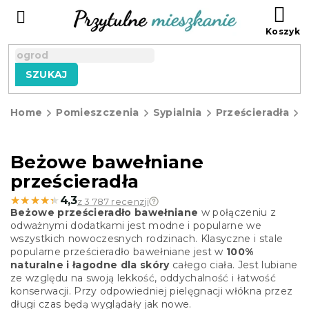
Przejść
KO
do
treści
SZUKAJ
Home
Pomieszczenia
Sypialnia
Prześcieradła
P
Beżowe bawełniane
prześcieradła
★★★★★
★★★★★
4,3
z 3 787 recenzji
Beżowe prześcieradło bawełniane
w połączeniu z
odważnymi dodatkami jest modne i popularne we
wszystkich nowoczesnych rodzinach. Klasyczne i stale
popularne prześcieradło bawełniane jest w
100%
naturalne i łagodne dla skóry
całego ciała. Jest lubiane
ze względu na swoją lekkość, oddychalność i łatwość
konserwacji. Przy odpowiedniej pielęgnacji włókna przez
długi czas będą wyglądały jak nowe.