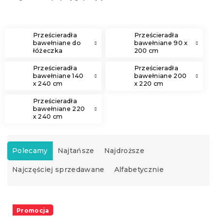
Prześcieradła
Prześcieradła
bawełniane do
bawełniane 90 x
łóżeczka
200 cm
Prześcieradła
Prześcieradła
bawełniane 140
bawełniane 200
x 240 cm
x 220 cm
Prześcieradła
bawełniane 220
x 240 cm
S
o
Polecamy
Najtańsze
Najdroższe
r
Najczęściej sprzedawane
Alfabetycznie
t
o
w
L
a
i
Promocja
n