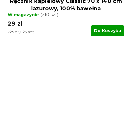
Ręcznik kąpielowy Classic 70 x 140 cm
lazurowy, 100% bawełna
W magazynie
(>10 szt)
29 zł
Do Koszyka
Cena
725 zł / 25 szt.
jednostkowa: