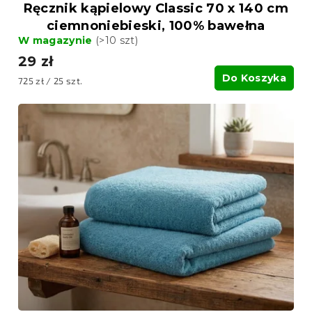
Ręcznik kąpielowy Classic 70 x 140 cm
ciemnoniebieski, 100% bawełna
W magazynie
(>10 szt)
29 zł
Do Koszyka
Cena
725 zł / 25 szt.
jednostkowa: