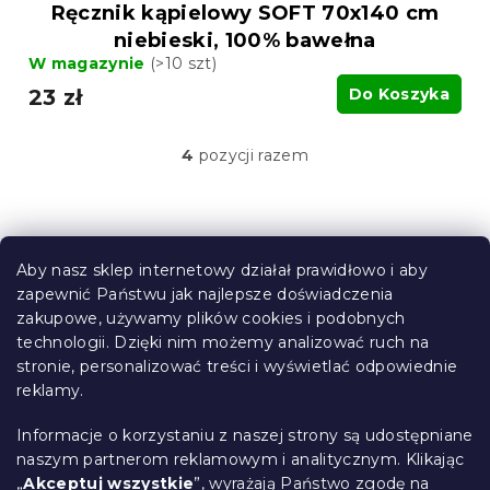
Ręcznik kąpielowy SOFT 70x140 cm
niebieski, 100% bawełna
W magazynie
(>10 szt)
23 zł
Do Koszyka
4
pozycji razem
K
o
n
t
S
r
t
o
Aby nasz sklep internetowy działał prawidłowo i aby
o
l
zapewnić Państwu jak najlepsze doświadczenia
Informacje dla Ciebie
k
p
zakupowe, używamy plików cookies i podobnych
i
k
technologii. Dzięki nim możemy analizować ruch na
Śledzenie zamówienia
l
a
stronie, personalizować treści i wyświetlać odpowiednie
i
Opcje dostawy
reklamy.
s
Metody płatności
t
Reklamacje i zwroty towarów
y
Informacje o korzystaniu z naszej strony są udostępniane
Kontakt
naszym partnerom reklamowym i analitycznym. Klikając
Regulamin
„
Akceptuj wszystkie
”, wyrażają Państwo zgodę na