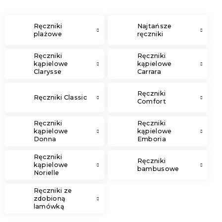
Ręczniki
Najtańsze
plażowe
ręczniki
Ręczniki
Ręczniki
kąpielowe
kąpielowe
Clarysse
Carrara
Elegance
Ręczniki
Ręczniki Classic
Comfort
Ręczniki
Ręczniki
kąpielowe
kąpielowe
Donna
Emboria
Ręczniki
Ręczniki
kąpielowe
bambusowe
Norielle
Ręczniki ze
zdobioną
lamówką