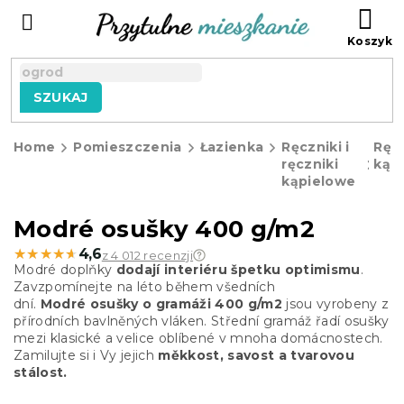
Przejść
KO
do
treści
SZUKAJ
Home
Pomieszczenia
Łazienka
Ręczniki i
Ręcz
ręczniki
kąp
kąpielowe
Modré osušky 400 g/m2
★★★★★
★★★★★
4,6
z 4 012 recenzji
Modré doplňky
dodají interiéru špetku optimismu
.
Zavzpomínejte na léto během všedních
dní.
Modré
osušky o gramáži 400 g/m2
jsou vyrobeny z
přírodních bavlněných vláken. Střední gramáž řadí osušky
mezi klasické a velice oblíbené v mnoha domácnostech.
Zamilujte si i Vy jejich
měkkost, savost a tvarovou
stálost.