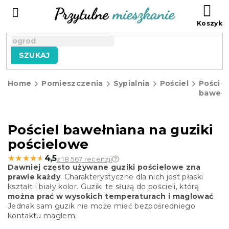
Przejść
KO
do
treści
SZUKAJ
Home
Pomieszczenia
Sypialnia
Pościel
Pościel
bawełn
Pościel bawełniana na guziki
pościelowe
★★★★★
★★★★★
4,5
z 18 567 recenzji
Dawniej często używane guziki pościelowe zna
prawie każdy
. Charakterystyczne dla nich jest płaski
kształt i biały kolor. Guziki te służą do pościeli, którą
można prać w wysokich temperaturach i maglować
.
Jednak sam guzik nie może mieć bezpośredniego
kontaktu maglem.