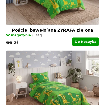
u
k
k
t
t
ó
ó
w
w
Pościel bawełniana ŻYRAFA zielona
W magazynie
(1 szt)
66 zł
Do Koszyka