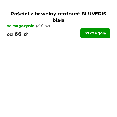
Pościel z bawełny renforcé BLUVERIS
biała
W magazynie
(>10 szt)
66 zł
Szczegóły
od