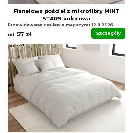
w
Flanelowa pościel z mikrofibry MINT
STARS kolorowa
Przewidywane zasilenie magazynu 12.8.2026
57 zł
Szczegóły
od