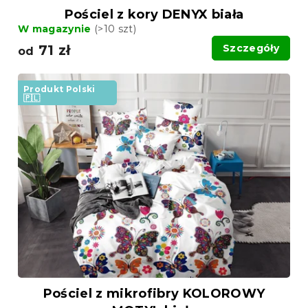
Pościel z kory DENYX biała
W magazynie
(>10 szt)
71 zł
Szczegóły
od
Produkt Polski
🇵🇱
Pościel z mikrofibry KOLOROWY