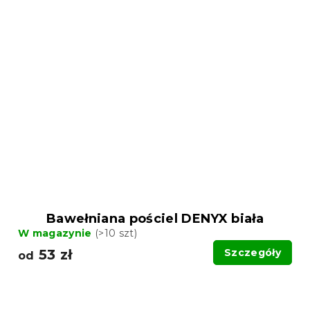
Bawełniana pościel DENYX biała
W magazynie
(>10 szt)
53 zł
Szczegóły
od