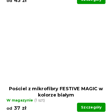
43 zł
od
Pościel z mikrofibry FESTIVE MAGIC w
kolorze białym
W magazynie
(1 szt)
37 zł
Szczegóły
od