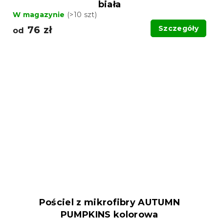
biała
W magazynie
(>10 szt)
76 zł
Szczegóły
od
Pościel z mikrofibry AUTUMN
PUMPKINS kolorowa