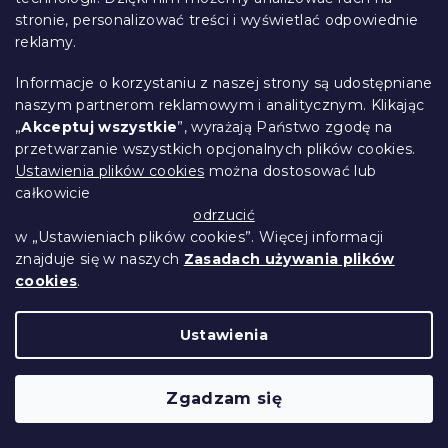
stronie, personalizować treści i wyświetlać odpowiednie
reklamy.
Pościel z mikrofibry STARS HEARTS
zielone
Informacje o korzystaniu z naszej strony są udostępniane
W magazynie
(>10 szt)
naszym partnerom reklamowym i analitycznym. Klikając
38 zł
Szczegóły
„
Akceptuj wszystkie
”, wyrażają Państwo zgodę na
od
przetwarzanie wszystkich opcjonalnych plików cookies.
Ustawienia plików cookies
można dostosować lub
całkowicie
odrzucić
w „Ustawieniach plików cookies”. Więcej informacji
znajduje się w naszych
Zasadach używania plików
cookies
.
Ustawienia
Zgadzam się