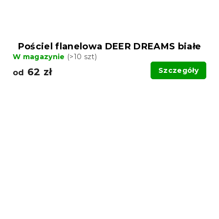
Pościel flanelowa DEER DREAMS białe
W magazynie
(>10 szt)
62 zł
Szczegóły
od