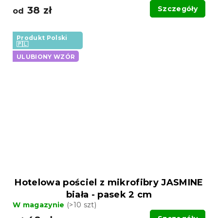
38 zł
Szczegóły
od
Produkt Polski
🇵🇱
ULUBIONY WZÓR
Hotelowa pościel z mikrofibry JASMINE
biała - pasek 2 cm
W magazynie
(>10 szt)