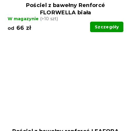
Pościel z bawełny Renforcé
FLORWELLA biała
W magazynie
(>10 szt)
66 zł
Szczegóły
od