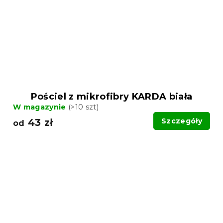
Pościel z mikrofibry KARDA biała
W magazynie
(>10 szt)
43 zł
Szczegóły
od