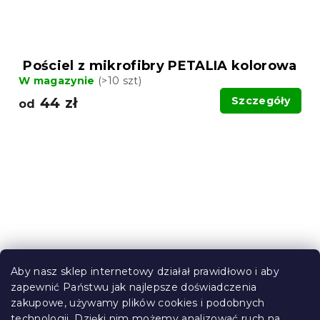
Pościel z mikrofibry PETALIA kolorowa
W magazynie
(>10 szt)
44 zł
Szczegóły
od
Aby nasz sklep internetowy działał prawidłowo i aby
zapewnić Państwu jak najlepsze doświadczenia
zakupowe, używamy plików cookies i podobnych
technologii. Dzięki nim możemy analizować ruch na