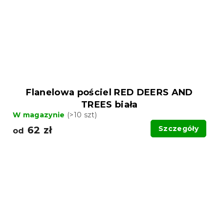
Flanelowa pościel RED DEERS AND
TREES biała
W magazynie
(>10 szt)
62 zł
Szczegóły
od