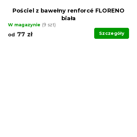
Pościel z bawełny renforcé FLORENO
biała
W magazynie
(9 szt)
77 zł
Szczegóły
od