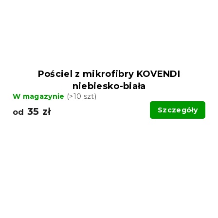
Pościel z mikrofibry KOVENDI
niebiesko-biała
W magazynie
(>10 szt)
35 zł
Szczegóły
od