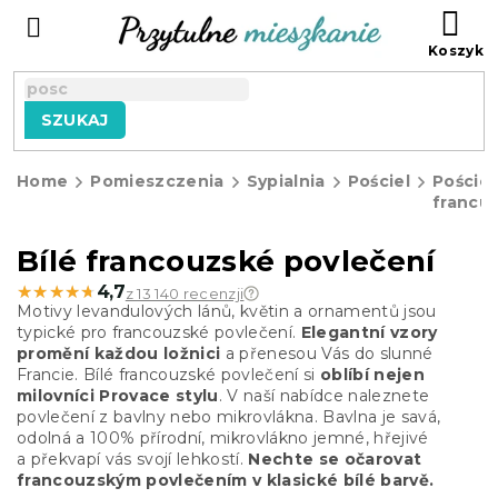
Przejść
KO
do
treści
SZUKAJ
Home
Pomieszczenia
Sypialnia
Pościel
Pościel
francu
Bílé francouzské povlečení
★★★★★
★★★★★
4,7
z 13 140 recenzji
Motivy levandulových lánů, květin a ornamentů jsou
typické pro francouzské povlečení.
Elegantní vzory
promění každou ložnici
a přenesou Vás do slunné
Francie. Bílé francouzské povlečení si
oblíbí nejen
milovníci Provace stylu
.
V naší nabídce naleznete
povlečení z bavlny nebo mikrovlákna. Bavlna je savá,
odolná a 100% přírodní, mikrovlákno jemné, hřejivé
a
překvapí vás svojí lehkostí
.
Nechte se očarovat
francouzským povlečením v klasické bílé barvě.