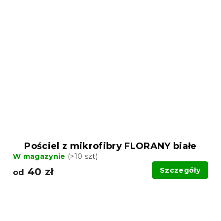
Pościel z mikrofibry FLORANY białe
W magazynie
(>10 szt)
40 zł
Szczegóły
od