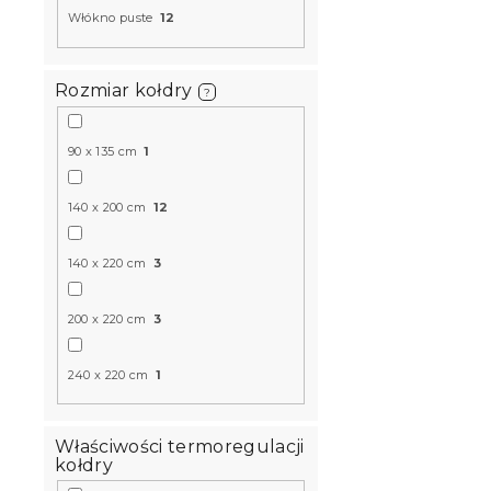
Włókno puste
12
Rozmiar kołdry
?
Całoroczna 
dwuczęści
90 x 135 cm
1
ALL SEASO
140 x 200 cm
12
W magazynie
135 zł
140 x 220 cm
3
200 x 220 cm
3
240 x 220 cm
1
Właściwości termoregulacji
kołdry