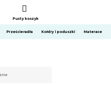
Pusty koszyk
KOSZYK
Prześcieradła
Kołdry i poduszki
Materace
znie