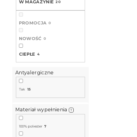
a
i
W MAGAZYNIE
20
p
e
r
p
o
r
PROMOCJA
0
d
o
u
d
NOWOŚĆ
0
k
u
t
k
Całoroczna
CIEPŁE
ó
4
t
140x200 cm
w
ó
pustego, r
w
Antyalergiczne
W magazynie
61 zł
Tak
15
Materiał wypełnienia
?
100% poliester
7