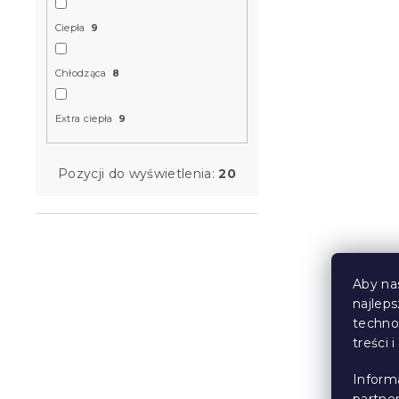
Ciepła
9
Całoroczna
Chłodząca
8
PEACH 140x
Extra ciepła
9
W magazynie
55 zł
Pozycji do wyświetlenia:
20
Aby na
najlep
techno
treści 
Inform