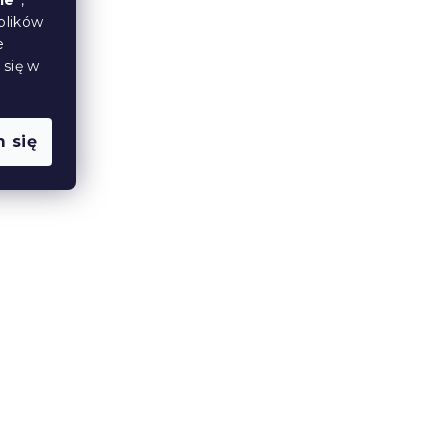
ie
”,
plików
łdra
Kocyk pikowany do łóżeczka
e
biały 90 x 135 cm
 się w
W magazynie
(>10 szt)
38 zł
 się
Kołdra letnia pikowana 140 x