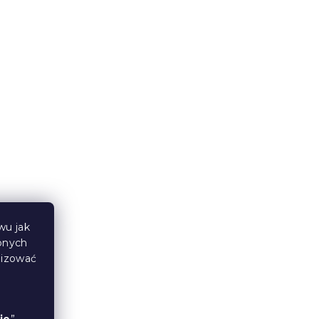
wana
Całoroczna kołdra pikowana
0x200
STELLA LAVENDER 140x200
cm, biała
W magazynie
(>10 szt)
67 zł
Ciepłe
wu jak
bnych
lizować