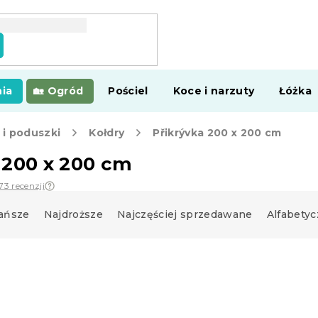
ia
Ogród
Pościel
Koce i narzuty
Łóżka
 i poduszki
Kołdry
Přikrývka 200 x 200 cm
 200 x 200 cm
73 recenzji
ańsze
Najdroższe
Najczęściej sprzedawane
Alfabetyc
Ciepłe