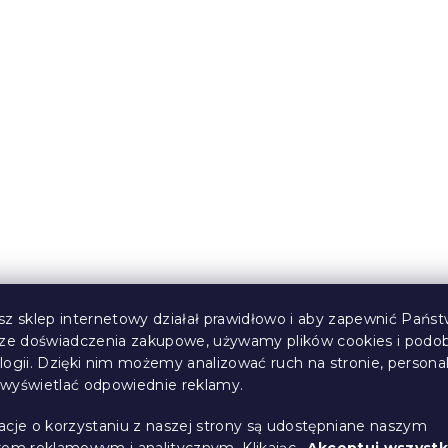
 kołdra pikowana
Całoroczna kołdra piko
200 cm, biała
STELLA ALOE VERA 14
cm, biała
(>10 szt)
W magazynie
(>10 szt)
59 zł
sz sklep internetowy działał prawidłowo i aby zapewnić Państ
sze doświadczenia zakupowe, używamy plików cookies i podo
logii. Dzięki nim możemy analizować ruch na stronie, persona
i wyświetlać odpowiednie reklamy.
acje o korzystaniu z naszej strony są udostępniane naszym