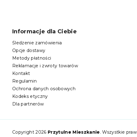
S
t
o
Informacje dla Ciebie
p
k
Śledzenie zamówienia
a
Opcje dostawy
Metody płatności
Reklamacje i zwroty towarów
Kontakt
Regulamin
Ochrona danych osobowych
Kodeks etyczny
Dla partnerów
Copyright 2026
Przytulne Mieszkanie
. Wszystkie pra