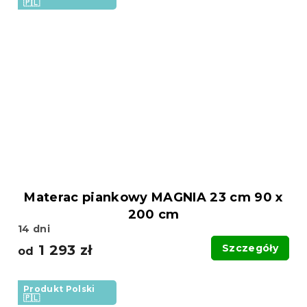
🇵🇱
Materac piankowy MAGNIA 23 cm 90 x
200 cm
14 dni
1 293 zł
Szczegóły
od
Produkt Polski
🇵🇱