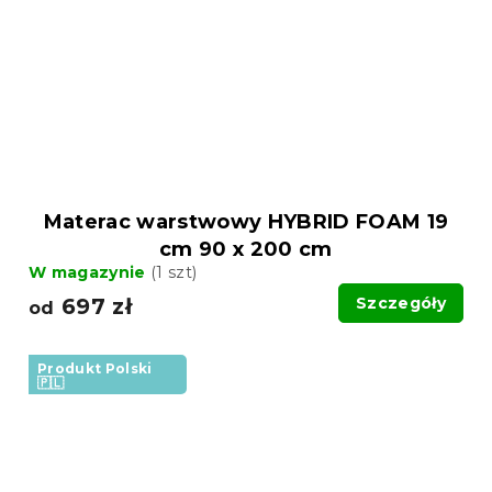
Materac warstwowy HYBRID FOAM 19
cm 90 x 200 cm
W magazynie
(1 szt)
697 zł
Szczegóły
od
Produkt Polski
🇵🇱