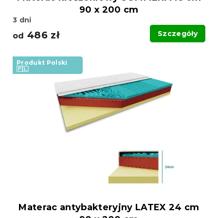
90 x 200 cm
3 dni
486 zł
Szczegóły
od
Produkt Polski
🇵🇱
Materac antybakteryjny LATEX 24 cm