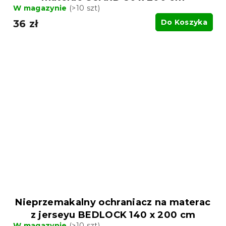
W magazynie
(>10 szt)
36 zł
Do Koszyka
Nieprzemakalny ochraniacz na materac
z jerseyu BEDLOCK 140 x 200 cm
W magazynie
(>10 szt)