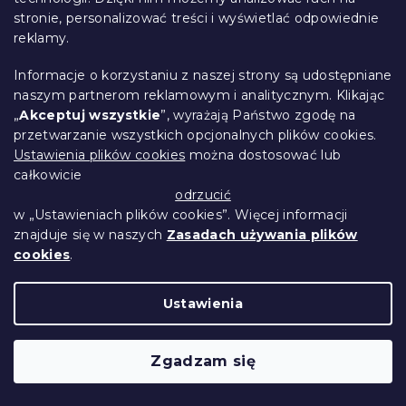
1 074 zł
Szczegóły
od
stronie, personalizować treści i wyświetlać odpowiednie
reklamy.
Produkt Polski
Informacje o korzystaniu z naszej strony są udostępniane
🇵🇱
naszym partnerom reklamowym i analitycznym. Klikając
„
Akceptuj wszystkie
”, wyrażają Państwo zgodę na
przetwarzanie wszystkich opcjonalnych plików cookies.
Ustawienia plików cookies
można dostosować lub
całkowicie
odrzucić
w „Ustawieniach plików cookies”. Więcej informacji
znajduje się w naszych
Zasadach używania plików
cookies
.
Ustawienia
Materac kieszeniowy SOMMERA 18 cm
160 x 200 cm
Zgadzam się
W magazynie
(1 szt)
771 zł
Szczegóły
od