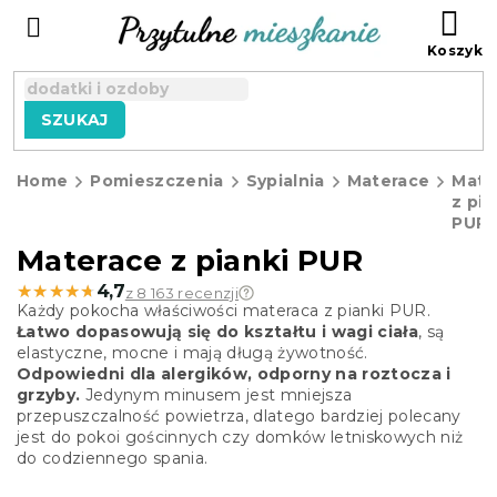
Przejść
KO
do
treści
SZUKAJ
Home
Pomieszczenia
Sypialnia
Materace
Mate
z pia
PUR
Materace z pianki PUR
★★★★★
★★★★★
4,7
z 8 163 recenzji
Każdy pokocha właściwości materaca z pianki PUR.
Łatwo dopasowują się do kształtu i wagi ciała
, są
elastyczne, mocne i mają długą żywotność.
Odpowiedni dla alergików, odporny na roztocza i
grzyby.
Jedynym minusem jest mniejsza
przepuszczalność powietrza, dlatego bardziej polecany
jest do pokoi gościnnych czy domków letniskowych niż
do codziennego spania.