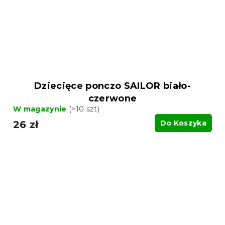
Dziecięce ponczo SAILOR biało-
czerwone
W magazynie
(>10 szt)
26 zł
Do Koszyka