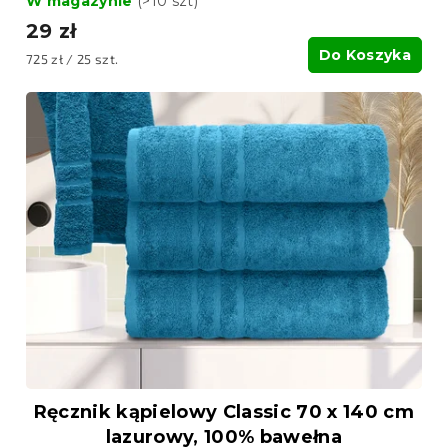
W magazynie
(>10 szt)
29 zł
Do Koszyka
Cena
725 zł / 25 szt.
jednostkowa:
Ręcznik kąpielowy Classic 70 x 140 cm
lazurowy, 100% bawełna