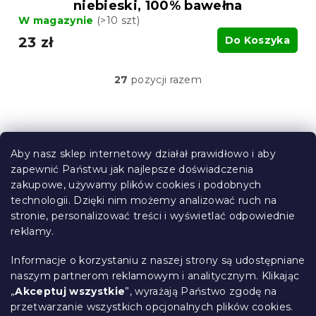
niebieski, 100% bawełna
W magazynie
(>10 szt)
23 zł
Do Koszyka
27
pozycji razem
K
o
n
t
S
r
t
o
Aby nasz sklep internetowy działał prawidłowo i aby
o
l
zapewnić Państwu jak najlepsze doświadczenia
Informacje dla Ciebie
k
p
zakupowe, używamy plików cookies i podobnych
i
k
technologii. Dzięki nim możemy analizować ruch na
Śledzenie zamówienia
l
a
stronie, personalizować treści i wyświetlać odpowiednie
i
Opcje dostawy
reklamy.
s
Metody płatności
t
Reklamacje i zwroty towarów
y
Informacje o korzystaniu z naszej strony są udostępniane
Kontakt
naszym partnerom reklamowym i analitycznym. Klikając
Regulamin
„
Akceptuj wszystkie
”, wyrażają Państwo zgodę na
przetwarzanie wszystkich opcjonalnych plików cookies.
Ochrona danych osobowych