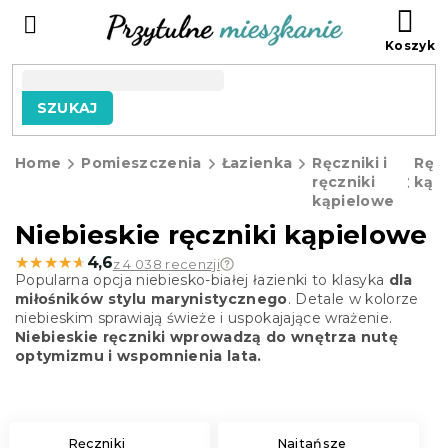
Przejść
KO
do
treści
SZUKAJ
Home
Pomieszczenia
Łazienka
Ręczniki i
Ręcz
ręczniki
kąp
kąpielowe
Niebieskie ręczniki kąpielowe
★★★★★
★★★★★
4,6
z 4 038 recenzji
Popularna opcja niebiesko-białej łazienki to klasyka
dla
miłośników stylu marynistycznego
. Detale w kolorze
niebieskim sprawiają świeże i uspokajające wrażenie.
Niebieskie ręczniki wprowadzą do wnętrza nutę
optymizmu i wspomnienia lata.
Ręczniki
Najtańsze