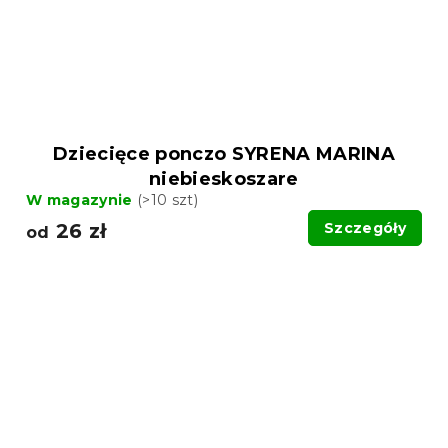
Dziecięce ponczo SYRENA MARINA
niebieskoszare
W magazynie
(>10 szt)
26 zł
Szczegóły
od