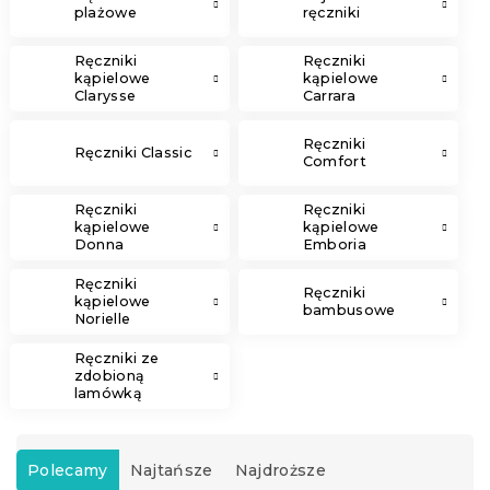
plażowe
ręczniki
Ręczniki
Ręczniki
kąpielowe
kąpielowe
Clarysse
Carrara
Elegance
Ręczniki
Ręczniki Classic
Comfort
Ręczniki
Ręczniki
kąpielowe
kąpielowe
Donna
Emboria
Ręczniki
Ręczniki
kąpielowe
bambusowe
Norielle
Ręczniki ze
zdobioną
lamówką
S
o
Polecamy
Najtańsze
Najdroższe