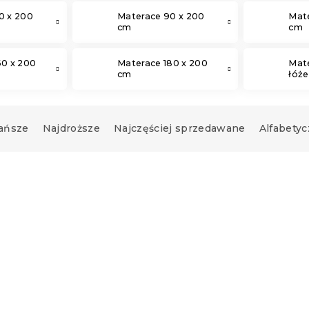
0 x 200
Materace 90 x 200
Mate
cm
cm
60 x 200
Materace 180 x 200
Mat
cm
łóż
ańsze
Najdroższe
Najczęściej sprzedawane
Alfabetyc