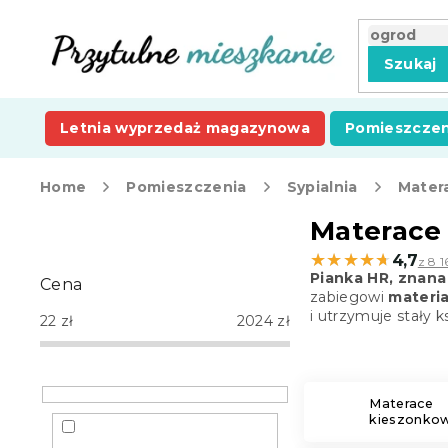
Przejść
do
treści
Szukaj
Letnia wyprzedaż magazynowa
Pomieszczen
Home
Pomieszczenia
Sypialnia
Mater
P
Materace 
a
★★★★★
★★★★★
4,7
z 8 1
s
Pianka HR, znana
Cena
e
zabiegowi
materia
k
i utrzymuje stały 
22
zł
2024
zł
b
o
c
z
Materace
kieszonko
n
y