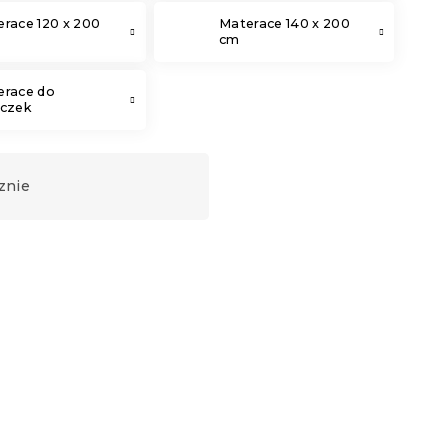
race 120 x 200
Materace 140 x 200
cm
erace do
eczek
znie
Produkt Polski
🇵🇱