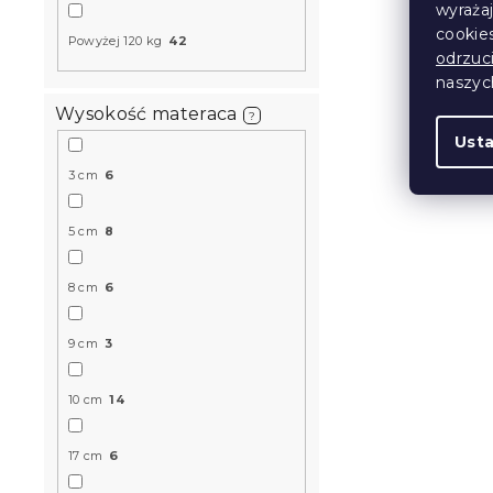
wyraża
cookie
Powyżej 120 kg
42
Produkt Polski
odrzuc
🇵🇱
naszy
Wysokość materaca
?
Ust
3 cm
6
5 cm
8
Materac pi
8 cm
6
23 cm 90 x
14 dni
9 cm
3
746 zł
od
10 cm
14
Produkt Polski
17 cm
6
🇵🇱