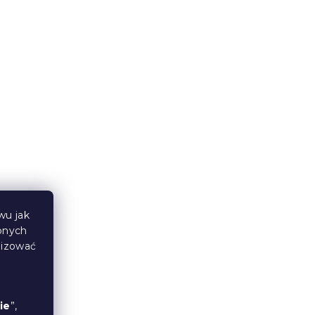
W magazynie
(1 szt)
1 275 zł
od
Produkt Polski
🇵🇱
wu jak
bnych
NIA
Materac piankowy ORRIA 25
lizować
cm 90 x 200 cm
14 dni
1 204 zł
od
ie
”,