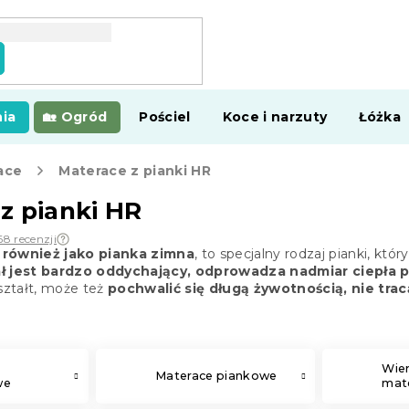
ia
Ogród
Pościel
Koce i narzuty
Łóżka
ace
Materace z pianki HR
z pianki HR
68 recenzji
 również jako pianka zimna
, to specjalny rodzaj pianki, kt
ł jest bardzo oddychający, odprowadza nadmiar ciepła p
kształt, może też
pochwalić się długą żywotnością, nie tra
Wie
Materace piankowe
we
mate