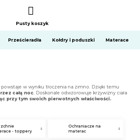
Pusty koszyk
KOSZYK
Prześcieradła
Kołdry i poduszki
Materace
óry powstaje w wyniku tłoczenia na zimno. Dzięki temu
rzez całą noc
. Doskonale odwzorowuje krzywizny ciała
cąc przy tym swoich pierwotnych właściwości.
rzchnie
Ochraniacze na
race - toppery
materac