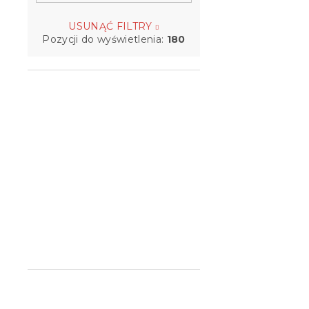
USUNĄĆ FILTRY
Pozycji do wyświetlenia:
180
Nakładka n
TOPPER MA
x 200 cm
W magazynie
209 zł