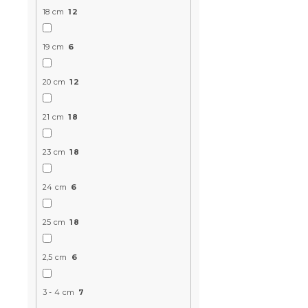
18 cm
12
19 cm
6
20 cm
12
21 cm
18
Materac wa
FOAM 19 cm
23 cm
18
14 dni
24 cm
6
697 zł
od
25 cm
18
2,5 cm
6
3 - 4 cm
7