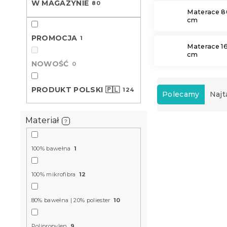
W MAGAZYNIE
80
Materace 8
cm
PROMOCJA
1
Materace 1
cm
NOWOŚĆ
0
S
PRODUKT POLSKI 🇵🇱
124
o
Polecamy
Najt
r
t
Materiał
?
L
o
i
w
Produkt Polski
s
a
🇵🇱
100% bawełna
1
t
n
a
i
100% mikrofibra
12
p
e
r
p
80% bawełna | 20% poliester
10
o
r
d
o
u
Polipropylen
9