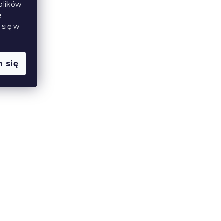
plików
e
Produkt Polski
 się w
🇵🇱
 się
A 20
Materac piankowy ROYAL 21
cm 90 x 200 cm
14 dni
798 zł
od