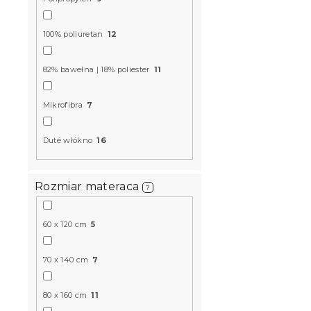
d
k
u
t
k
Materac k
100% poliuretan
12
ó
t
MAXI 20 cm
w
ó
82% bawełna | 18% poliester
11
w
W magazynie
606 zł
Mikrofibra
7
od
Duté włókno
16
Produkt Polski
🇵🇱
Rozmiar materaca
?
60 x 120 cm
5
70 x 140 cm
7
80 x 160 cm
11
Materac ki