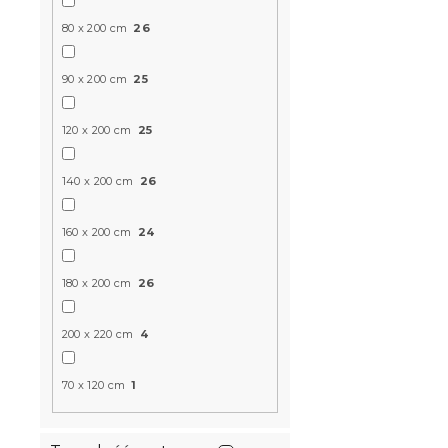
COMFORT 2
80 x 200 cm
26
W magazynie
90 x 200 cm
25
640 zł
od
120 x 200 cm
25
Produkt Polski
140 x 200 cm
26
🇵🇱
160 x 200 cm
24
180 x 200 cm
26
200 x 220 cm
4
70 x 120 cm
1
Materac ki
SOMMERA 18
cm