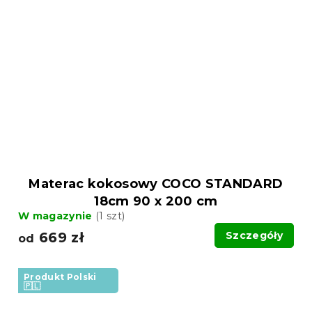
Materac kokosowy COCO STANDARD
18cm 90 x 200 cm
W magazynie
(1 szt)
669 zł
Szczegóły
od
Produkt Polski
🇵🇱