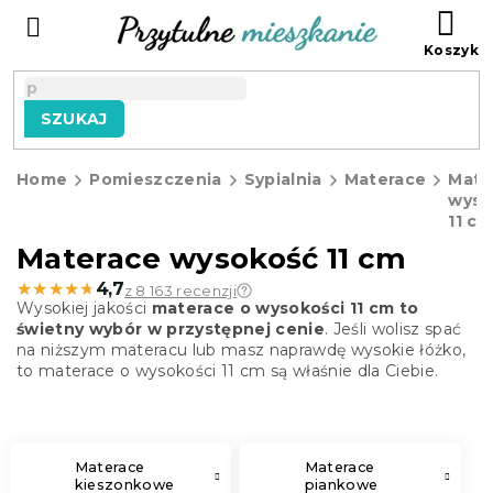
Przejść
KO
do
treści
SZUKAJ
Home
Pomieszczenia
Sypialnia
Materace
Mate
wyso
11 c
Materace wysokość 11 cm
★★★★★
★★★★★
4,7
z 8 163 recenzji
Wysokiej jakości
materace o wysokości 11 cm to
świetny wybór w przystępnej cenie
. Jeśli wolisz spać
na niższym materacu lub masz naprawdę wysokie łóżko,
to materace o wysokości 11 cm są właśnie dla Ciebie.
Materace
Materace
kieszonkowe
piankowe