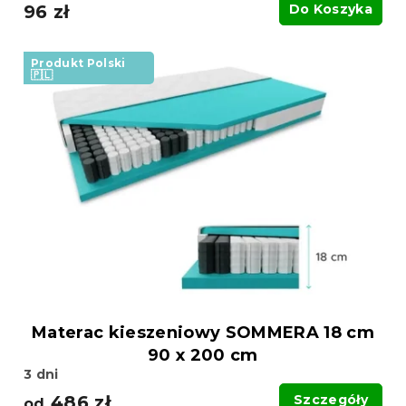
96 zł
Do Koszyka
Produkt Polski
🇵🇱
Materac kieszeniowy SOMMERA 18 cm
90 x 200 cm
3 dni
486 zł
Szczegóły
od