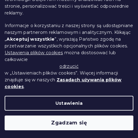
🇵🇱
stronie, personalizować treści i wyświetlać odpowiednie
reklamy.
Informacje o korzystaniu z naszej strony są udostępniane
naszym partnerom reklamowym i analitycznym. Klikając
„
Akceptuj wszystkie
”, wyrażają Państwo zgodę na
przetwarzanie wszystkich opcjonalnych plików cookies.
Ustawienia plików cookies
można dostosować lub
całkowicie
odrzucić
w „Ustawieniach plików cookies”. Więcej informacji
znajduje się w naszych
Zasadach używania plików
cookies
.
Materac kieszeniowy SOMMERA 18 cm
160 x 200 cm
Ustawienia
W magazynie
(1 szt)
771 zł
Szczegóły
od
Zgadzam się
Produkt Polski
🇵🇱