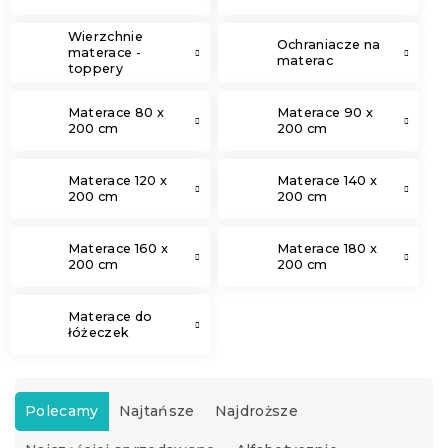
Wierzchnie
Ochraniacze na
materace -
materac
toppery
Materace 80 x
Materace 90 x
200 cm
200 cm
Materace 120 x
Materace 140 x
200 cm
200 cm
Materace 160 x
Materace 180 x
200 cm
200 cm
Materace do
łóżeczek
S
o
Polecamy
Najtańsze
Najdroższe
r