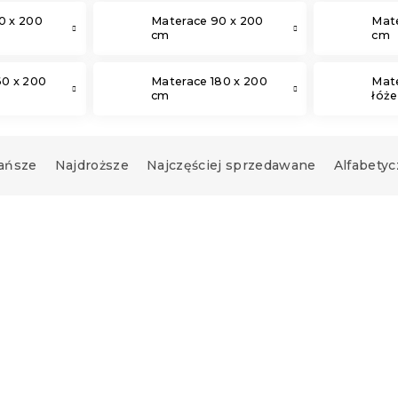
0 x 200
Materace 90 x 200
Mate
cm
cm
60 x 200
Materace 180 x 200
Mat
cm
łóż
ańsze
Najdroższe
Najczęściej sprzedawane
Alfabetyc
Produkt Polski
🇵🇱