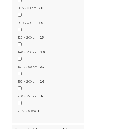
COMFORT 2
80 x 200 cm
26
14 dni
90 x 200 cm
25
640 zł
od
120 x 200 cm
25
Produkt Polski
140 x 200 cm
26
🇵🇱
160 x 200 cm
24
180 x 200 cm
26
200 x 220 cm
4
70 x 120 cm
1
Materac k
MAXI 20 cm