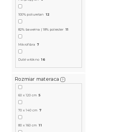
d
k
u
t
k
DWUWARS
100% poliuretan
12
ó
t
Ochraniacz 
w
ó
TOPPER 90 
82% bawełna | 18% poliester
11
w
W magazynie
96 zł
Mikrofibra
7
Duté włókno
16
Produkt Polski
🇵🇱
Rozmiar materaca
?
60 x 120 cm
5
70 x 140 cm
7
80 x 160 cm
11
Materac ki