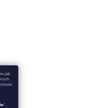
W magazynie
(1 szt)
1 275 zł
od
Produkt Polski
🇵🇱
wu jak
bnych
NIA
Materac piankowy ORRIA 25
lizować
cm 90 x 200 cm
14 dni
1 204 zł
od
ie
”,