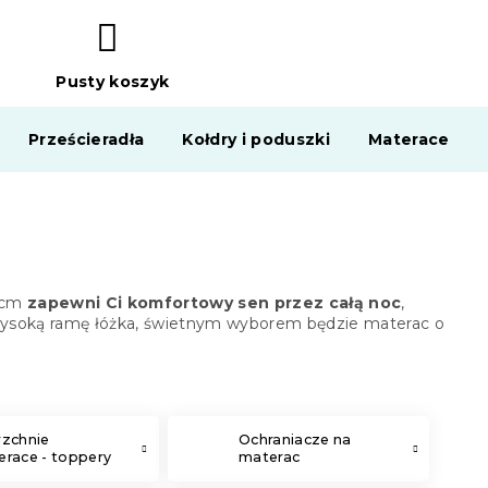
Pusty koszyk
KOSZYK
Prześcieradła
Kołdry i poduszki
Materace
5 cm
zapewni Ci komfortowy sen przez całą noc
,
sz wysoką ramę łóżka, świetnym wyborem będzie materac o
rzchnie
Ochraniacze na
race - toppery
materac