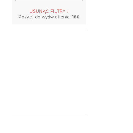
USUNĄĆ FILTRY
Pozycji do wyświetlenia:
180
Nakładka n
TOPPER MA
x 200 cm
W magazynie
209 zł