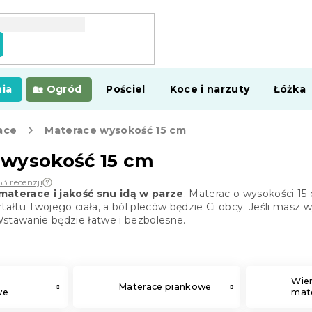
ia
Ogród
Pościel
Koce i narzuty
Łóżka
ace
Materace wysokość 15 cm
 wysokość 15 cm
63 recenzji
materace i jakość snu idą w parze
. Materac o wysokości 1
ztałtu Twojego ciała, a ból pleców będzie Ci obcy. Jeśli ma
stawanie będzie łatwe i bezbolesne.
Wie
Materace piankowe
we
mate