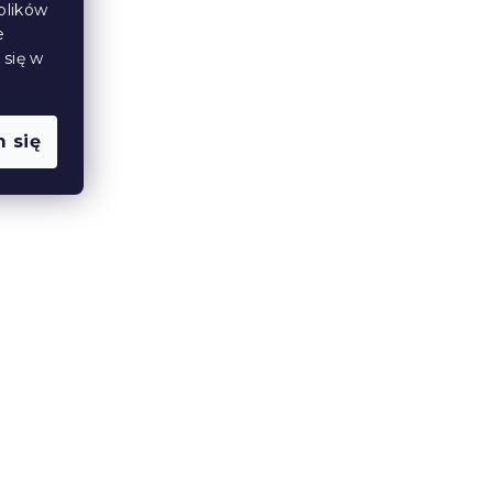
plików
e
Produkt Polski
 się w
🇵🇱
 się
A 20
Materac piankowy ROYAL 21
cm 90 x 200 cm
14 dni
798 zł
od