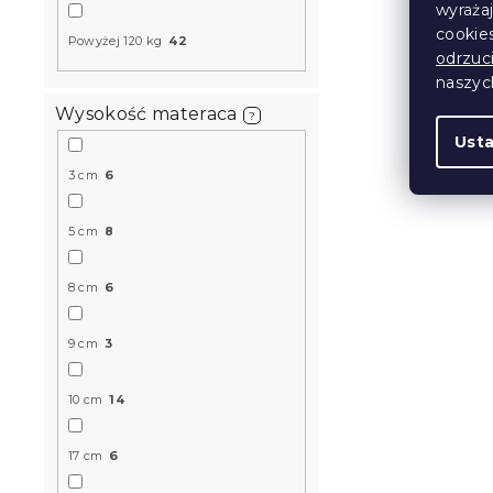
wyraża
cookie
Powyżej 120 kg
42
Produkt Polski
odrzuc
🇵🇱
naszy
Wysokość materaca
?
Ust
3 cm
6
5 cm
8
Materac pi
8 cm
6
23 cm 90 x
14 dni
9 cm
3
746 zł
od
10 cm
14
Produkt Polski
17 cm
6
🇵🇱