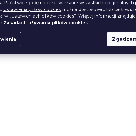
ją Państwo zgodę na przetwarzanie wszystkich opcjonalnych 
s.
Ustawienia plików cookies
można dostosować lub całkowici
Produkt Polski
ić
w „Ustawieniach plików cookies”. Więcej informacji znajduje
🇵🇱
ch
Zasadach używania plików cookies
.
Zgadzam
awienia
ankowy PREMIUM
Materac piankowy REMI
 200 cm
cm 90 x 200 cm
14 dni
1 347 zł
od
Produkt Polski
🇵🇱