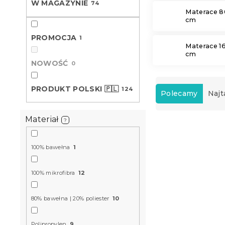
W MAGAZYNIE
74
Materace 8
cm
PROMOCJA
1
Materace 1
cm
NOWOŚĆ
0
S
PRODUKT POLSKI 🇵🇱
124
o
Polecamy
Najt
r
t
Materiał
?
L
o
i
w
s
a
100% bawełna
1
t
n
a
i
100% mikrofibra
12
p
e
r
p
80% bawełna | 20% poliester
10
o
r
d
o
u
Polipropylen
9