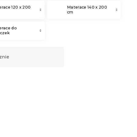
race 120 x 200
Materace 140 x 200
cm
erace do
eczek
znie
Produkt Polski
🇵🇱