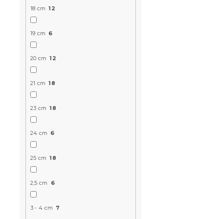
18 cm
12
19 cm
6
20 cm
12
21 cm
18
Materac wa
FOAM 19 cm
23 cm
18
W magazynie
24 cm
6
697 zł
od
25 cm
18
2,5 cm
6
3 - 4 cm
7