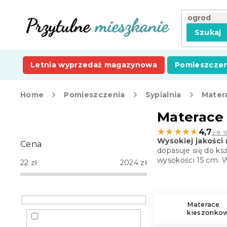
Przejść
do
treści
Szukaj
Letnia wyprzedaż magazynowa
Pomieszczen
Home
Pomieszczenia
Sypialnia
Mater
P
Materace
a
★★★★★
★★★★★
4,7
z 8 1
s
Wysokiej jakości 
Cena
e
dopasuje się do ks
k
wysokości 15 cm. W
22
zł
2024
zł
b
o
c
z
Materace
kieszonko
n
y