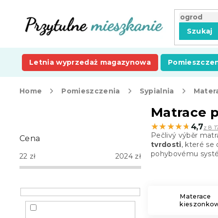
Przejść
do
treści
Szukaj
Letnia wyprzedaż magazynowa
Pomieszczen
Home
Pomieszczenia
Sypialnia
Mater
P
Matrace p
a
★★★★★
★★★★★
4,7
z 8 1
s
Pečlivý výběr matr
Cena
e
tvrdosti
, které s
k
pohybovému syst
22
zł
2024
zł
b
o
c
z
Materace
kieszonko
n
y