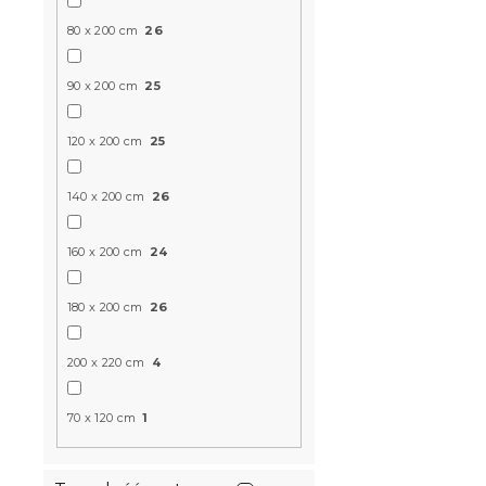
MEMORY EX
80 x 200 cm
26
90 x 200 c
W magazynie
90 x 200 cm
25
853 zł
od
120 x 200 cm
25
Produkt Polski
140 x 200 cm
26
🇵🇱
160 x 200 cm
24
180 x 200 cm
26
200 x 220 cm
4
70 x 120 cm
1
Materac k
MAXI 20 cm