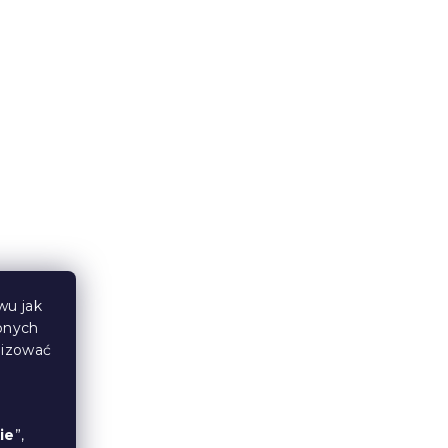
W magazynie
(1 szt)
1 275 zł
od
Produkt Polski
🇵🇱
wu jak
bnych
NIA
Materac piankowy ORRIA 25
lizować
cm 90 x 200 cm
14 dni
1 204 zł
od
ie
”,