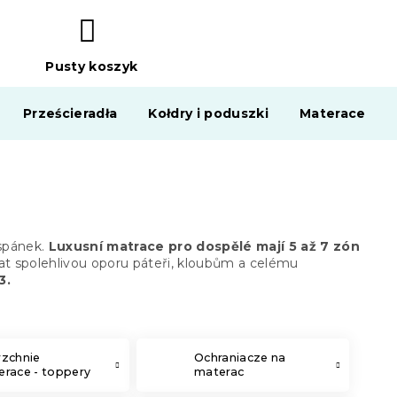
Pusty koszyk
KOSZYK
Prześcieradła
Kołdry i poduszki
Materace
 spánek.
Luxusní matrace pro dospělé mají 5 až 7 zón
at spolehlivou oporu páteři, kloubům a celému
3.
rzchnie
Ochraniacze na
race - toppery
materac