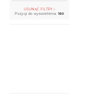
USUNĄĆ FILTRY
Pozycji do wyświetlenia:
180
Nakładka n
TOPPER MA
x 200 cm
W magazynie
209 zł