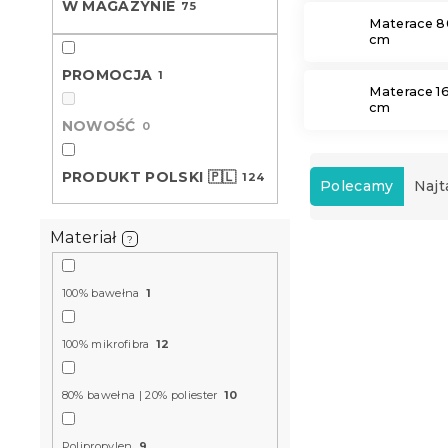
W MAGAZYNIE
75
Materace 8
cm
PROMOCJA
1
Materace 1
cm
NOWOŚĆ
0
S
PRODUKT POLSKI 🇵🇱
124
o
Polecamy
Najt
r
t
Materiał
?
L
o
i
w
s
a
100% bawełna
1
t
n
a
i
100% mikrofibra
12
p
e
r
p
80% bawełna | 20% poliester
10
o
r
d
o
u
Polipropylen
9