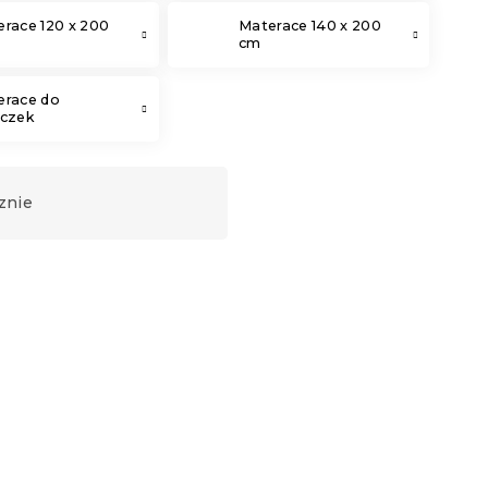
race 120 x 200
Materace 140 x 200
cm
erace do
eczek
znie
Produkt Polski
🇵🇱