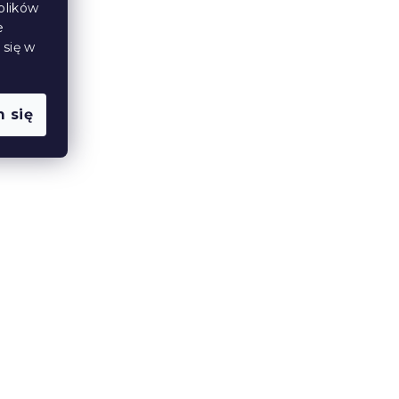
plików
e
Produkt Polski
 się w
🇵🇱
 się
A 20
Materac piankowy ROYAL 21
cm 90 x 200 cm
14 dni
798 zł
od