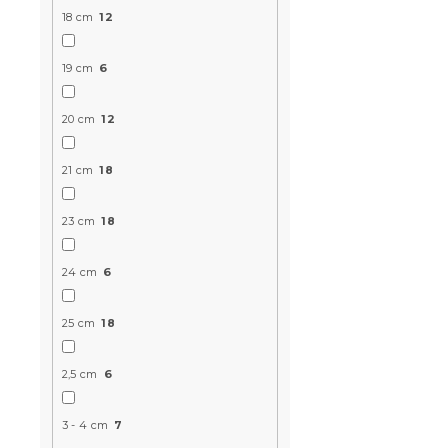
18 cm
12
19 cm
6
20 cm
12
21 cm
18
Materac wa
FOAM 19 cm
23 cm
18
14 dni
24 cm
6
697 zł
od
25 cm
18
2,5 cm
6
3 - 4 cm
7