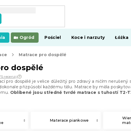
ia
Ogród
Pościel
Koce i narzuty
Łóżka
ace
Matrace pro dospělé
ro dospělé
75 recenzji
ací pro dospělé je velice důležitý pro zdravý a ničím nerušený
e dokonale přizpůsobí každému tělu. Matrace by měla poskytov
ému.
Oblíbené jsou středně tvrdé matrace s tuhostí T2-T
Wie
Materace piankowe
we
mate