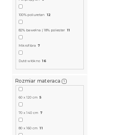
d
k
u
t
k
DWUWARS
100% poliuretan
12
ó
t
Ochraniacz 
w
ó
TOPPER 90 
82% bawełna | 18% poliester
11
w
W magazynie
96 zł
Mikrofibra
7
Duté włókno
16
Produkt Polski
🇵🇱
Rozmiar materaca
?
60 x 120 cm
5
70 x 140 cm
7
80 x 160 cm
11
Materac ki