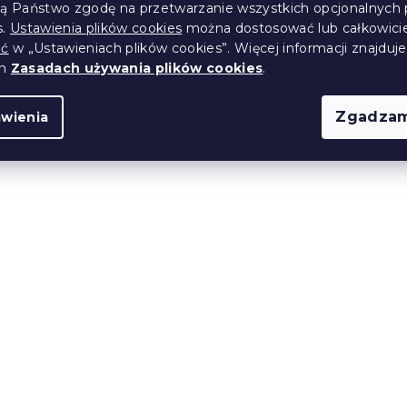
ją Państwo zgodę na przetwarzanie wszystkich opcjonalnych 
s.
Ustawienia plików cookies
można dostosować lub całkowici
Produkt Polski
ić
w „Ustawieniach plików cookies”. Więcej informacji znajduje
🇵🇱
ch
Zasadach używania plików cookies
.
Zgadzam
awienia
ankowy PREMIUM
Materac piankowy REMI
 200 cm
cm 90 x 200 cm
14 dni
1 347 zł
od
Produkt Polski
🇵🇱