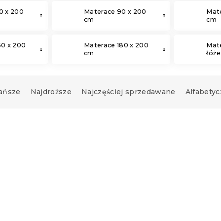
0 x 200
Materace 90 x 200
Mate
cm
cm
60 x 200
Materace 180 x 200
Mat
cm
łóż
ańsze
Najdroższe
Najczęściej sprzedawane
Alfabetyc
Produkt Polski
🇵🇱