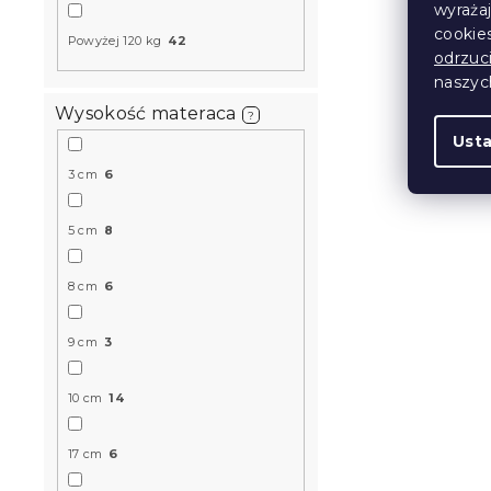
wyraża
cookie
Powyżej 120 kg
42
Produkt Polski
odrzuc
🇵🇱
naszy
Wysokość materaca
?
Ust
3 cm
6
5 cm
8
Materac pi
8 cm
6
23 cm 90 x
14 dni
9 cm
3
746 zł
od
10 cm
14
Produkt Polski
17 cm
6
🇵🇱