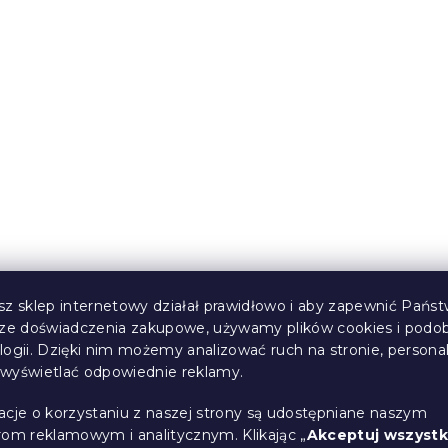
Bawełniane prześcieradło 140x240 cm
szare, 100% bawełna
W magazynie
(>10 szt)
22 zł
Nowość
sz sklep internetowy działał prawidłowo i aby zapewnić Państ
sze doświadczenia zakupowe, używamy plików cookies i podo
logii. Dzięki nim możemy analizować ruch na stronie, persona
i wyświetlać odpowiednie reklamy.
acje o korzystaniu z naszej strony są udostępniane naszym
rom reklamowym i analitycznym. Klikając „
Akceptuj wszystk