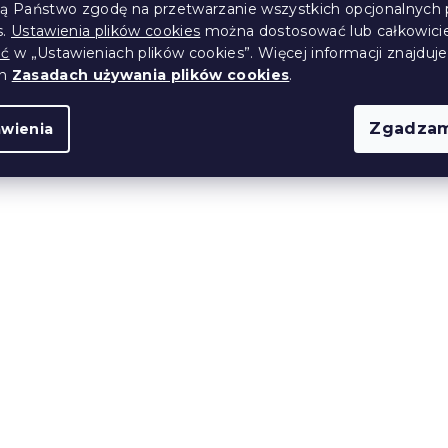
ją Państwo zgodę na przetwarzanie wszystkich opcjonalnych 
s.
Ustawienia plików cookies
można dostosować lub całkowici
ić
w „Ustawieniach plików cookies”. Więcej informacji znajduje
ch
Zasadach używania plików cookies
.
Bawełniane prześcieradło STANDARD
Zgadzam
awienia
140x240 cm, białe
W magazynie
(>10 szt)
22 zł
Nowość