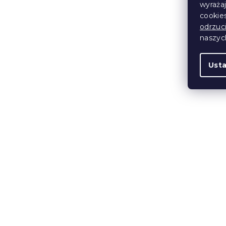
wyraża
cookie
odrzuc
naszy
Bawełniane prześcieradło LUX
Ust
butelkowa zieleń 220x240 cm
W magazynie
(>10 szt)
49 zł
Nowość
Wypróbuj w AR ❖