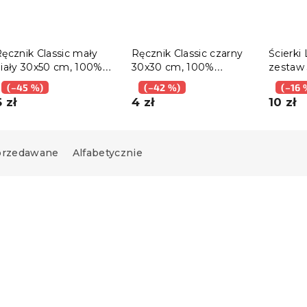
ęcznik Classic mały
Ręcznik Classic czarny
Ścierki
iały 30x50 cm, 100%
30x30 cm, 100%
zestaw 
bawełna
bawełna
wariant
(–45 %)
(–42 %)
(–16 
6 zł
4 zł
10 zł
sprzedawane
Alfabetycznie
Nowość