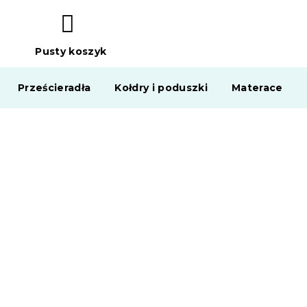
Pusty koszyk
KOSZYK
Prześcieradła
Kołdry i poduszki
Materace