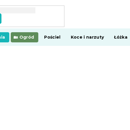
ia
Ogród
Pościel
Koce i narzuty
Łóżka