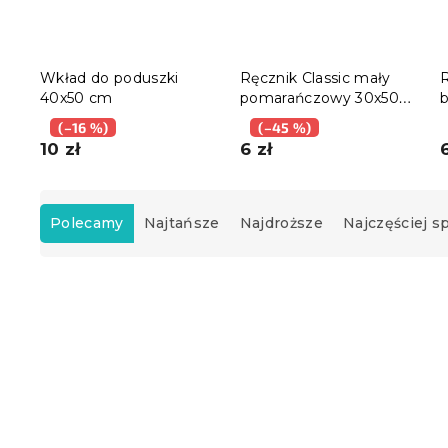
Wkład do poduszki
Ręcznik Classic mały
R
40x50 cm
pomarańczowy 30x50
b
cm, 100% bawełna
(–16 %)
(–45 %)
10 zł
6 zł
S
o
Polecamy
Najtańsze
Najdroższe
Najczęściej 
r
t
L
o
i
w
s
a
t
n
a
i
p
e
r
p
o
r