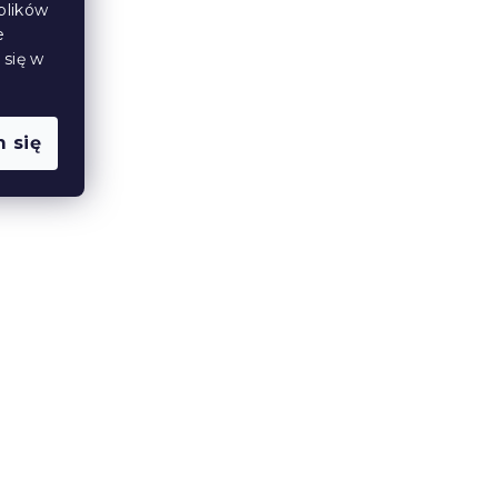
plików
e
 się w
Bawełniane prześcieradło STANDARD
 się
140x240 cm, niebieskie
W magazynie
(>10 szt)
22 zł
Nowość