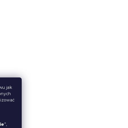
Bawełniane prześcieradło 140x240 cm
zielone, 100% bawełna
W magazynie
(>10 szt)
22 zł
Nowość
wu jak
bnych
lizować
ie
”,