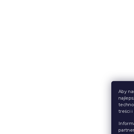
Bawełniane prześcieradło 140x240 cm
pistacjowe, 100% bawełna
W magazynie
(>10 szt)
22 zł
Nowość
Aby na
najlep
techno
treści 
Inform
partne