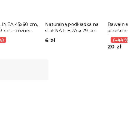
 LINEA 45x60 cm,
Naturalna podkładka na
Bawełniane
3 szt. - różne
stół NATTERA ⌀ 29 cm
prześcieradło
y
140x240 cm
%)
6 zł
(–44 %)
20 zł
Nowość